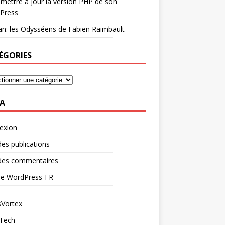
mettre à jour la version PHP de son
Press
n: les Odysséens de Fabien Raimbault
ÉGORIES
A
exion
des publications
 des commentaires
 de WordPress-FR
Vortex
 Tech