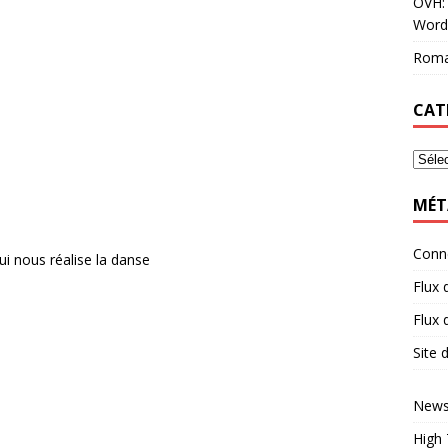
OVH: 
Word
Roma
CAT
MÉT
Conn
ui nous réalise la danse
Flux 
Flux
Site
News
High