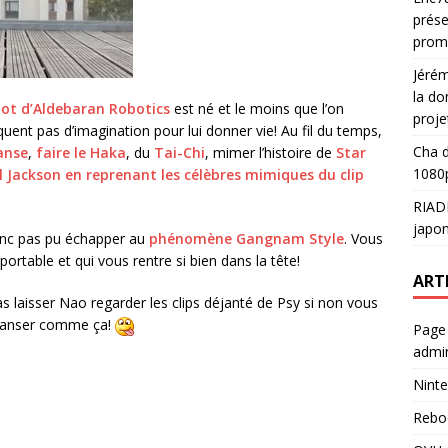
prése
prom
Jéré
la do
bot d’Aldebaran Robotics
est né et le moins que l’on
proje
quent pas d’imagination pour lui donner vie! Au fil du temps,
Cha
d
danse
,
faire le Haka
, du
Tai-Chi
, mimer l’histoire de
Star
1080p
Jackson en reprenant les célèbres mimiques du clip
RIAD
japon
donc pas pu échapper au
phénomène Gangnam Style
. Vous
ortable et qui vous rentre si bien dans la tête!
ART
as laisser Nao regarder les clips déjanté de Psy si non vous
à danser comme ça!
Page
admin
Ninte
Rebo