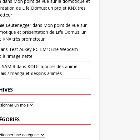
8
dans
Mon point de vue sur la domotique et
ntation de Life Domus: un projet KNX très
etteur
mie Leutenegger
dans
Mon point de vue sur
motique et présentation de Life Domus: un
t KNX très prometteur
ans
Test Aukey PC-LM1: une Webcam
 à l’image nette
I SAMIR
dans
KODI: ajouter des anime
ais / manga et dessins animés
HIVES
ÉGORIES