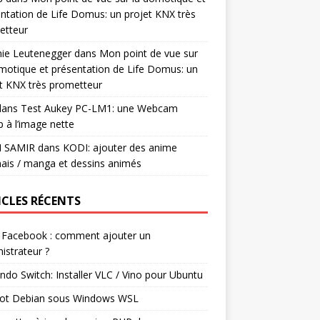
ntation de Life Domus: un projet KNX très
etteur
mie Leutenegger
dans
Mon point de vue sur
motique et présentation de Life Domus: un
t KNX très prometteur
ans
Test Aukey PC-LM1: une Webcam
 à l’image nette
I SAMIR
dans
KODI: ajouter des anime
ais / manga et dessins animés
ICLES RÉCENTS
 Facebook : comment ajouter un
istrateur ?
ndo Switch: Installer VLC / Vino pour Ubuntu
ot Debian sous Windows WSL