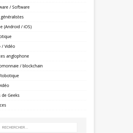
ware / Software
 généralistes
e (Android / iOS)
tique
 / Vidéo
ces anglophone
omonnaie / blockchain
 Robotique
vidéo
s de Geeks
ces