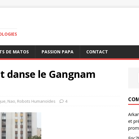
OLOGIES
TS DE MATOS
PASSION PAPA
CONTACT
t danse le Gangnam
COM
que
,
Nao
,
Robots Humanoïdes
4
Arka
et pr
prom
Eric7