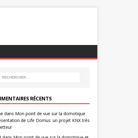
MENTAIRES RÉCENTS
ne
dans
Mon point de vue sur la domotique
ésentation de Life Domus: un projet KNX très
etteur
8
dans
Mon point de vue sur la domotique et