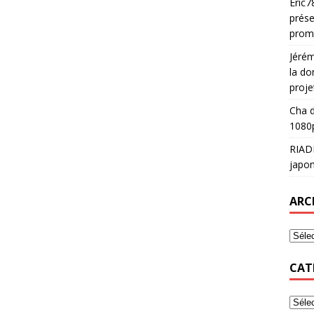
Eric7
prése
prom
Jéré
la do
proje
Cha
d
1080p
RIAD
japon
ARC
CAT