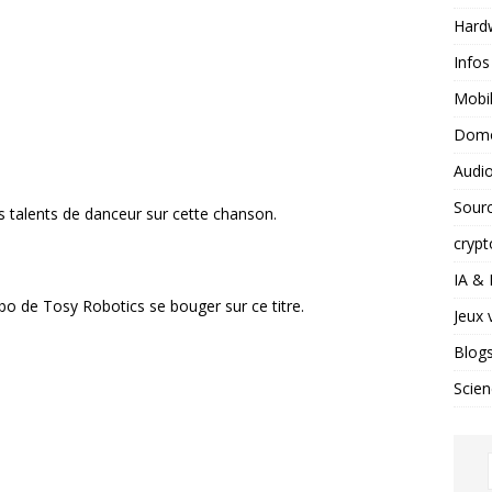
Hard
Infos
Mobil
Domo
Audio
Sour
s talents de danceur sur cette chanson.
crypt
IA &
 de Tosy Robotics se bouger sur ce titre.
Jeux 
Blog
Scien