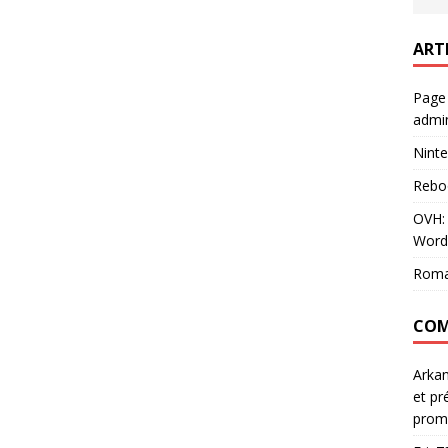
ART
Page
admin
Ninte
Rebo
OVH: 
Word
Roma
COM
Arka
et pr
prom