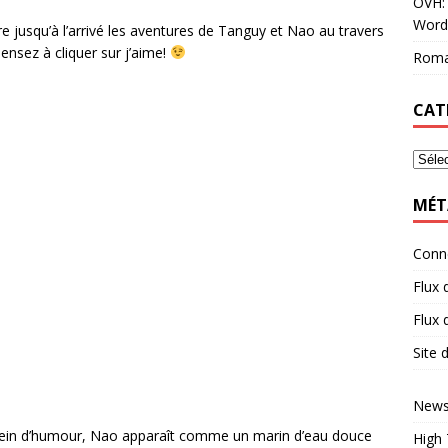
OVH: 
Word
vre jusqu’à l’arrivé les aventures de Tanguy et Nao au travers
 pensez à cliquer sur j’aime!
Roma
CAT
MÉT
Conn
Flux 
Flux
Site
News
plein d’humour, Nao apparaît comme un marin d’eau douce
High