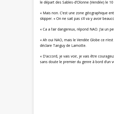
le départ des Sables-d’Olonne (Vendée) le 1
« Mais non. C’est une zone géographique entr
skipper. « On ne sait pas s’il va y avoir bea
« Ca a l’air dangereux, répond NAO. J’ai un p
« Ah oui NAO, mais le Vendée Globe ce n’est p
déclare Tanguy de Lamotte.
« D’accord, je vais voir, je vais être courageu
sans doute le premier du genre à bord d’un vo