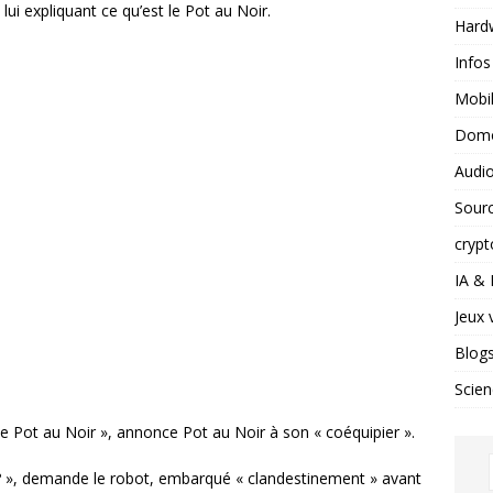
ui expliquant ce qu’est le Pot au Noir.
Hard
Infos
Mobil
Domo
Audio
Sour
crypt
IA &
Jeux 
Blog
Scien
le Pot au Noir », annonce Pot au Noir à son « coéquipier ».
r? », demande le robot, embarqué « clandestinement » avant