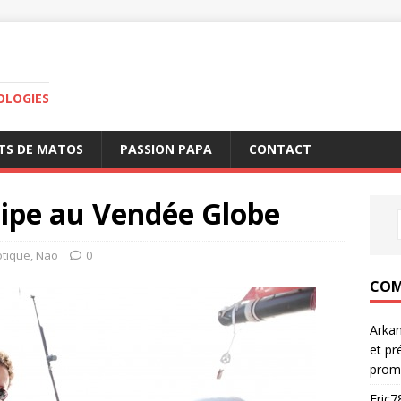
OLOGIES
TS DE MATOS
PASSION PAPA
CONTACT
cipe au Vendée Globe
otique
,
Nao
0
COM
Arka
et pr
prom
Eric7