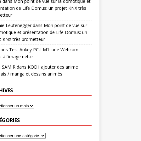
8
dans
Mon point de vue sur la domotique et
ntation de Life Domus: un projet KNX très
etteur
mie Leutenegger
dans
Mon point de vue sur
motique et présentation de Life Domus: un
t KNX très prometteur
ans
Test Aukey PC-LM1: une Webcam
 à l’image nette
I SAMIR
dans
KODI: ajouter des anime
ais / manga et dessins animés
HIVES
ÉGORIES