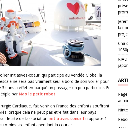
prése
prom
Jéré
la do
proje
Cha
d
1080p
RIAD
japon
lier Initiatives-coeur qui participe au Vendée Globe, la
ART
escale ne sera pas vraiment seul à bord de son voilier pour
e 34 ans a effet embarqué un passager un peu particulier. En
ériple par
Nao le petit robot
.
Page
admin
rurgie Cardiaque, fait venir en France des enfants souffrant
Ninte
és lorsque cela ne peut pas être fait dans leur pays
sur le site de l’association
initiatives-coeur.fr
rapporte 1
Rebo
 au moins six enfants pendant la course.