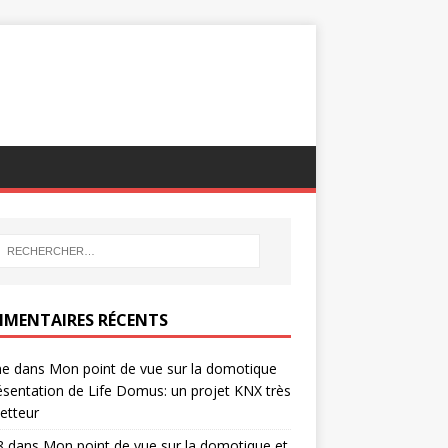
MENTAIRES RÉCENTS
ne
dans
Mon point de vue sur la domotique
ésentation de Life Domus: un projet KNX très
etteur
8
dans
Mon point de vue sur la domotique et