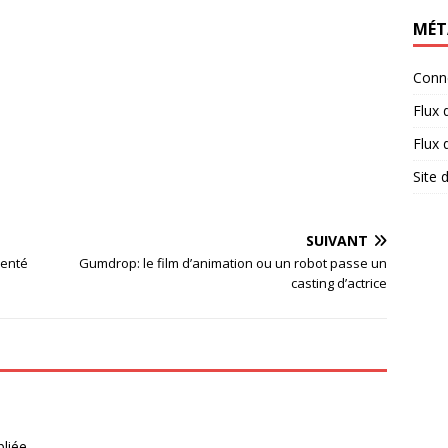
MÉT
Conn
Flux 
Flux
Site
SUIVANT
senté
Gumdrop: le film d’animation ou un robot passe un
casting d’actrice
liée.