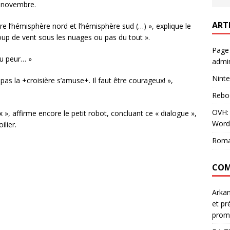
0 novembre.
ART
e l’hémisphère nord et l’hémisphère sud (…) », explique le
ucoup de vent sous les nuages ou pas du tout ».
Page
eu peur… »
admin
Ninte
as la +croisière s’amuse+. Il faut être courageux! »,
Rebo
OVH: 
x », affirme encore le petit robot, concluant ce « dialogue »,
Word
ilier.
Roma
COM
Arka
et pr
prom