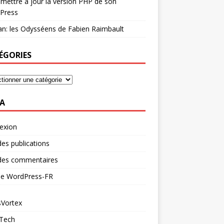
mettre à jour la version PHP de son
Press
n: les Odysséens de Fabien Raimbault
ÉGORIES
A
exion
des publications
 des commentaires
 de WordPress-FR
Vortex
 Tech