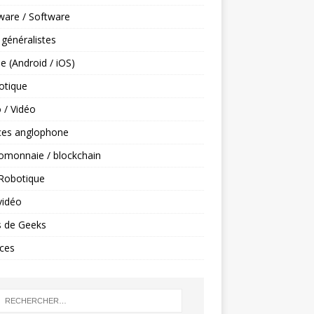
ware / Software
 généralistes
e (Android / iOS)
tique
 / Vidéo
ces anglophone
omonnaie / blockchain
 Robotique
vidéo
s de Geeks
ces