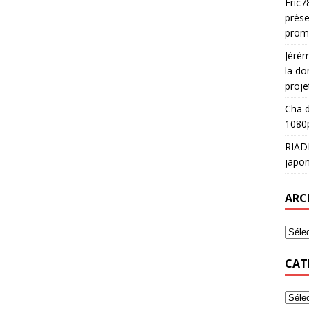
Eric7
prése
prom
Jéré
la do
proje
Cha
d
1080p
RIAD
japon
ARC
CAT