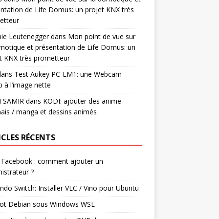
ntation de Life Domus: un projet KNX très
etteur
mie Leutenegger
dans
Mon point de vue sur
motique et présentation de Life Domus: un
t KNX très prometteur
ans
Test Aukey PC-LM1: une Webcam
 à l’image nette
I SAMIR
dans
KODI: ajouter des anime
ais / manga et dessins animés
ICLES RÉCENTS
 Facebook : comment ajouter un
istrateur ?
ndo Switch: Installer VLC / Vino pour Ubuntu
ot Debian sous Windows WSL