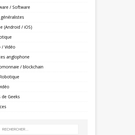
ware / Software
 généralistes
e (Android / iOS)
tique
 / Vidéo
ces anglophone
omonnaie / blockchain
 Robotique
vidéo
s de Geeks
ces