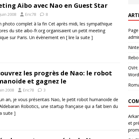
ting Aibo avec Nao en Guest Star
juin 2008
Eric78
8
ART
 photo complet à la fin Cet après midi, les sympathique
Page
es du site aibo-fr.org organisaient un petit meeting
admin
ique sur Paris. Un évènement en
[ lire la suite ]
Ninte
Rebo
OVH: 
ouvrez les progrès de Nao: le robot
Word
anoide et gagnez le
Roma
uin 2008
Eric78
3
a un an, je vous présentais Nao, le petit robot humanoide de
COM
Aldebaran Robotics, une startup française qui a fait bien du
la suite ]
Arka
et pr
prom