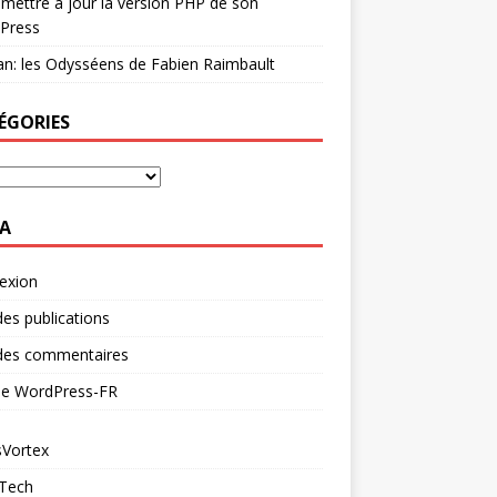
mettre à jour la version PHP de son
Press
n: les Odysséens de Fabien Raimbault
ÉGORIES
A
exion
des publications
 des commentaires
 de WordPress-FR
Vortex
 Tech