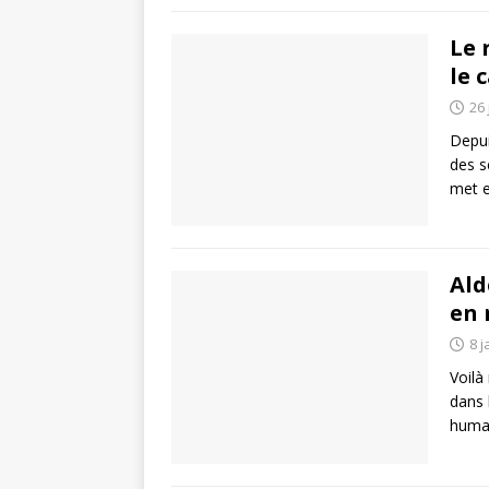
Le 
le 
26 
Depui
des s
met 
Ald
en 
8 j
Voilà
dans 
huma