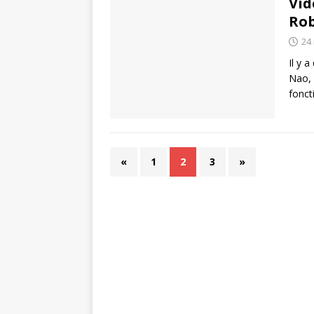
Vid
Rob
24
Il y 
Nao, 
fonct
«
1
2
3
»