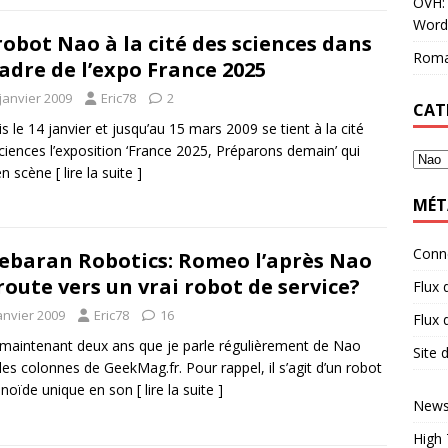
OVH: 
Word
robot Nao à la cité des sciences dans
Roma
cadre de l’expo France 2025
janvier 2009
Eric78
2
CAT
s le 14 janvier et jusqu’au 15 mars 2009 se tient à la cité
ciences l’exposition ‘France 2025, Préparons demain’ qui
en scène
[ lire la suite ]
MÉT
Conn
ebaran Robotics: Romeo l’après Nao
route vers un vrai robot de service?
Flux 
anvier 2009
Eric78
16
Flux
 maintenant deux ans que je parle régulièrement de Nao
Site
les colonnes de GeekMag.fr. Pour rappel, il s’agit d’un robot
noïde unique en son
[ lire la suite ]
News
High