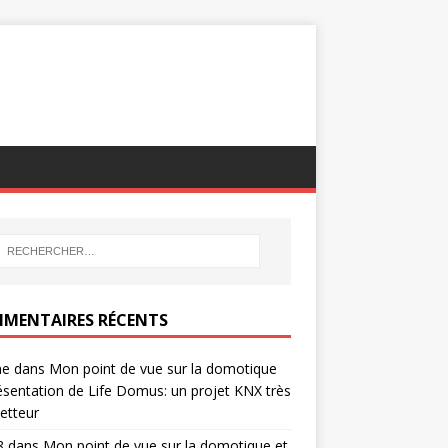
MENTAIRES RÉCENTS
ne
dans
Mon point de vue sur la domotique
ésentation de Life Domus: un projet KNX très
etteur
8
dans
Mon point de vue sur la domotique et