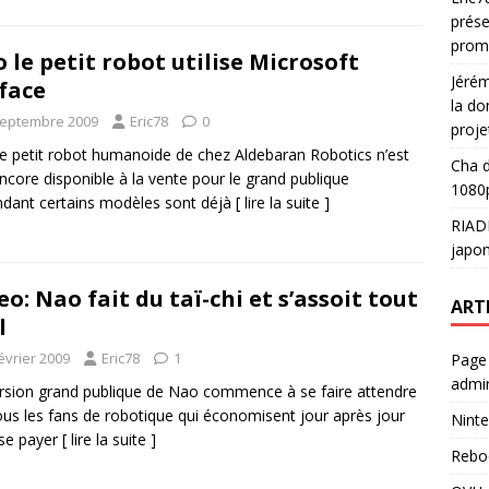
prése
prom
 le petit robot utilise Microsoft
Jéré
face
la do
septembre 2009
Eric78
0
proje
e petit robot humanoide de chez Aldebaran Robotics n’est
Cha
d
ncore disponible à la vente pour le grand publique
1080p
dant certains modèles sont déjà
[ lire la suite ]
RIAD
japon
eo: Nao fait du taï-chi et s’assoit tout
ART
l
évrier 2009
Eric78
1
Page
admin
rsion grand publique de Nao commence à se faire attendre
ous les fans de robotique qui économisent jour après jour
Ninte
se payer
[ lire la suite ]
Rebo