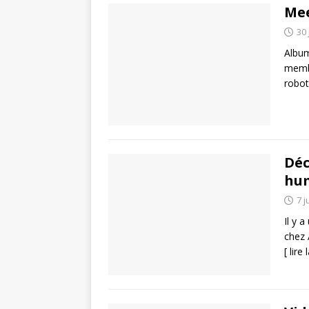
Mee
30 
Album
membr
robot
Déc
hum
7 j
Il y 
chez 
[ lire 