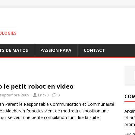
OLOGIES
TS DE MATOS
PASSION PAPA
CONTACT
 le petit robot en video
 septembre 2009
Eric78
3
COM
ien Parent le Responsable Communication et Communauté
ez Aldebaran Robotics vient de mettre à disposition une
Arka
 qui se veut une petite compilation fun
[ lire la suite ]
et pr
prom
Eric7