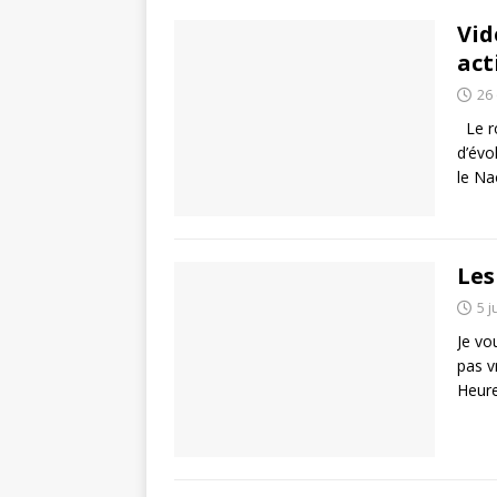
Vid
act
26
Le r
d’évo
le N
Les
5 j
Je vo
pas v
Heur