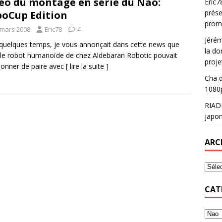
éo du montage en série du Nao:
Eric7
prése
oCup Edition
prom
 mars 2008
Eric78
4
Jéré
a quelques temps, je vous annonçait dans cette news que
la do
le robot humanoïde de chez Aldebaran Robotic pouvait
proje
ionner de paire avec
[ lire la suite ]
Cha
d
1080p
RIAD
japon
ARC
CAT