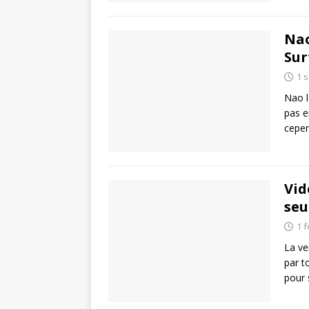
Nao
Sur
1 
Nao l
pas e
cepen
Vid
seu
1 f
La ve
par t
pour 