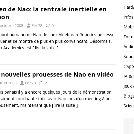
Hard
eo de Nao: la centrale inertielle en
ion
Infos
 octobre 2008
Eric78
0
Mobil
obot humanoïde Nao de chez Aldebaran Robotics ne cesse
Domo
luer et se montre de plus en plus convaincant. Désormais,
Audio
ao Academics est
[ lire la suite ]
Sour
crypt
 nouvelles prouesses de Nao en vidéo
IA &
uillet 2008
Eric78
2
Jeux 
us parlais il y a encore quelques jours de la démonstration
Blog
raiment concluante faite avec Nao lors d’un meeting Aibo.
eusement, maintenant que
[ lire la suite ]
Scien