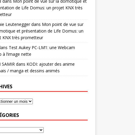
8
dans
Mon point de vue sur la domotique et
ntation de Life Domus: un projet KNX très
etteur
mie Leutenegger
dans
Mon point de vue sur
motique et présentation de Life Domus: un
t KNX très prometteur
ans
Test Aukey PC-LM1: une Webcam
 à l’image nette
I SAMIR
dans
KODI: ajouter des anime
ais / manga et dessins animés
HIVES
ÉGORIES