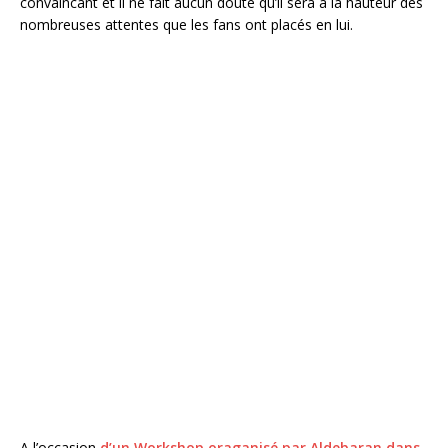
convaincant et il ne fait aucun doute qu’il sera à la hauteur des
nombreuses attentes que les fans ont placés en lui.
A l’occasion
d’un Workshop oraganisé par Aldebaran dans