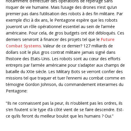
notamment d’effectuer des opérations de repérage sans
risquer de vie humaine. Mais l’usage des drones n’est qu’un
premier pas dans l’utilisation des robots à des fin militaire. Par
exemple d’ici à dix ans, le Pentagone espère que les robots
joueront un rôle opérationnel essentiel au sein de l’armée
américaine. Pour cela, de gros budgets ont été débloqués. Ces
derniers serviront à financer des projets tel que le
Future
Combat Systems
. Valeur de ce dernier? 127 milliards de
dollars soit le plus gros contrat militaire jamais signé dans
l’histoire des Etats-Unis. Les robots sont au cœur des efforts
entrepris par l’armée américaine pour s’adapter aux champs de
bataille du XXIe siècle. Les Military Bots se verront confier des
missions tel que traquer et tuer l’ennemi au combat comme en
témoigne Gordon Johnson, du commandement interarmes du
Pentagone:
“Ils ne connaissent pas la peur, ils n’oublient pas les ordres, ils
s’en foutent si le type d’à côté vient de se faire descendre. Est-
ce qu’ils feront du meilleur boulot que les humains ? Oui.”