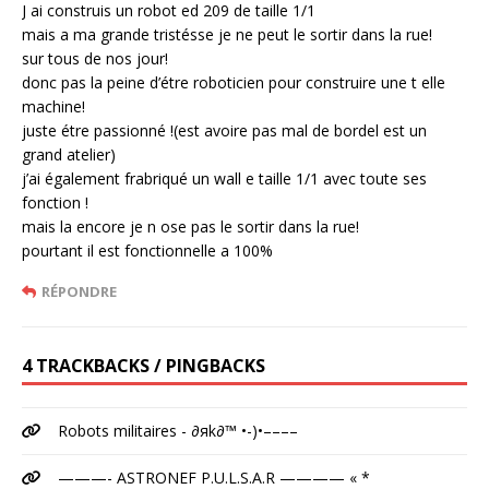
J ai construis un robot ed 209 de taille 1/1
mais a ma grande tristésse je ne peut le sortir dans la rue!
sur tous de nos jour!
donc pas la peine d’étre roboticien pour construire une t elle
machine!
juste étre passionné !(est avoire pas mal de bordel est un
grand atelier)
j’ai également frabriqué un wall e taille 1/1 avec toute ses
fonction !
mais la encore je n ose pas le sortir dans la rue!
pourtant il est fonctionnelle a 100%
RÉPONDRE
4 TRACKBACKS / PINGBACKS
Robots militaires - ∂яk∂™ •-)•––––
———- ASTRONEF P.U.L.S.A.R ———— « *