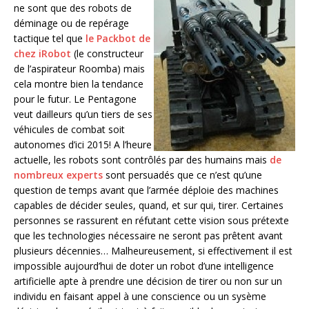
ne sont que des robots de
déminage ou de repérage
tactique tel que
le Packbot de
chez iRobot
(le constructeur
de l’aspirateur Roomba) mais
cela montre bien la tendance
pour le futur. Le Pentagone
veut dailleurs qu’un tiers de ses
véhicules de combat soit
autonomes d’ici 2015! A l’heure
actuelle, les robots sont contrôlés par des humains mais
de
nombreux experts
sont persuadés que ce n’est qu’une
question de temps avant que l’armée déploie des machines
capables de décider seules, quand, et sur qui, tirer. Certaines
personnes se rassurent en réfutant cette vision sous prétexte
que les technologies nécessaire ne seront pas prêtent avant
plusieurs décennies… Malheureusement, si effectivement il est
impossible aujourd’hui de doter un robot d’une intelligence
artificielle apte à prendre une décision de tirer ou non sur un
individu en faisant appel à une conscience ou un sysème