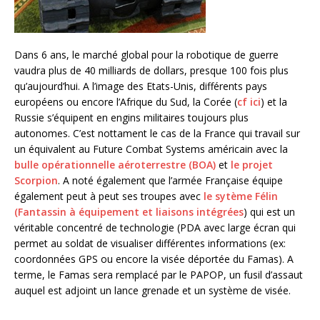
Dans 6 ans, le marché global pour la robotique de guerre
vaudra plus de 40 milliards de dollars, presque 100 fois plus
qu’aujourd’hui. A l’image des Etats-Unis, différents pays
européens ou encore l’Afrique du Sud, la Corée (
cf ici
) et la
Russie s’équipent en engins militaires toujours plus
autonomes. C’est nottament le cas de la France qui travail sur
un équivalent au Future Combat Systems américain avec la
bulle opérationnelle aéroterrestre (BOA)
et
le projet
Scorpion
. A noté également que l’armée Française équipe
également peut à peut ses troupes avec
le sytème Félin
(Fantassin à équipement et liaisons intégrées
) qui est un
véritable concentré de technologie (PDA avec large écran qui
permet au soldat de visualiser différentes informations (ex:
coordonnées GPS ou encore la visée déportée du Famas). A
terme, le Famas sera remplacé par le PAPOP, un fusil d’assaut
auquel est adjoint un lance grenade et un système de visée.