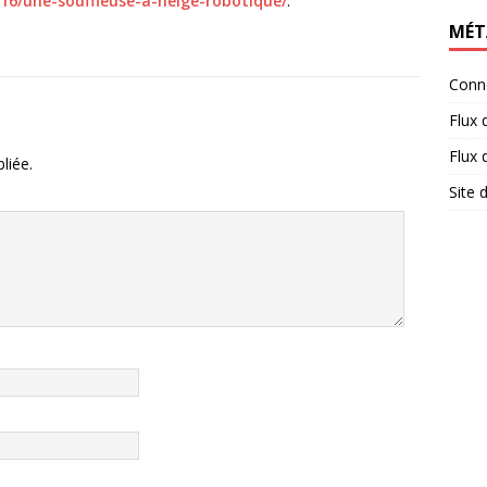
16/une-souffleuse-a-neige-robotique/
.
MÉT
Conn
Flux 
Flux
liée.
Site