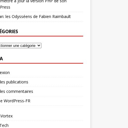
mettre à jour la version PHP de son
Press
n: les Odysséens de Fabien Raimbault
ÉGORIES
A
exion
des publications
 des commentaires
 de WordPress-FR
Vortex
 Tech