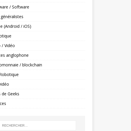
ware / Software
 généralistes
e (Android / iOS)
tique
 / Vidéo
ces anglophone
omonnaie / blockchain
 Robotique
vidéo
s de Geeks
ces