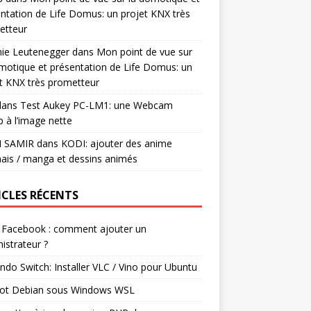
ntation de Life Domus: un projet KNX très
etteur
mie Leutenegger
dans
Mon point de vue sur
motique et présentation de Life Domus: un
t KNX très prometteur
ans
Test Aukey PC-LM1: une Webcam
 à l’image nette
I SAMIR
dans
KODI: ajouter des anime
ais / manga et dessins animés
ICLES RÉCENTS
 Facebook : comment ajouter un
istrateur ?
ndo Switch: Installer VLC / Vino pour Ubuntu
ot Debian sous Windows WSL