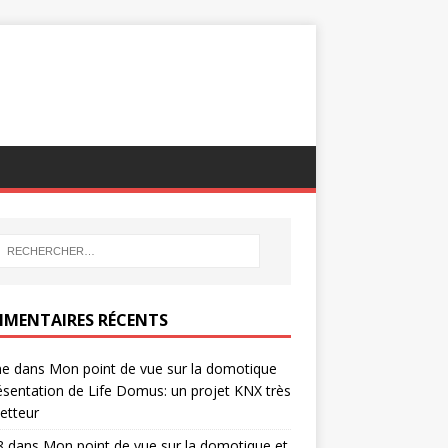
MENTAIRES RÉCENTS
ne
dans
Mon point de vue sur la domotique
ésentation de Life Domus: un projet KNX très
etteur
8
dans
Mon point de vue sur la domotique et