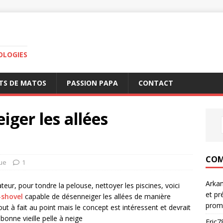
OLOGIES
TS DE MATOS
PASSION PAPA
CONTACT
iger les allées
COM
que
1
Arka
teur, pour tondre la pelouse, nettoyer les piscines, voici
et pr
-shovel
capable de désenneiger les allées de manière
prom
 à fait au point mais le concept est intéressent et devrait
bonne vieille pelle à neige
Eric7