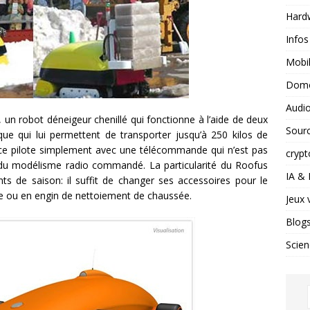
Hard
Infos
Mobil
Domo
Audio
un robot déneigeur chenillé qui fonctionne à l’aide de deux
Sour
ue qui lui permettent de transporter jusqu’à 250 kilos de
ce pilote simplement avec une télécommande qui n’est pas
crypt
e du modélisme radio commandé. La particularité du Roofus
IA &
nts de saison: il suffit de changer ses accessoires pour le
e ou en engin de nettoiement de chaussée.
Jeux 
Blog
Scien