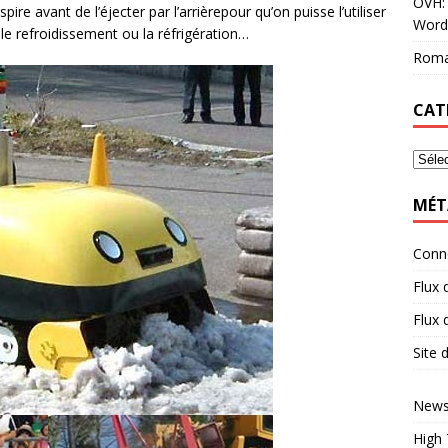
OVH: 
pire avant de l’éjecter par l’arrièrepour qu’on puisse l’utiliser
Word
 le refroidissement ou la réfrigération…
Roma
CAT
MÉT
Conn
Flux 
Flux
Site
News
High