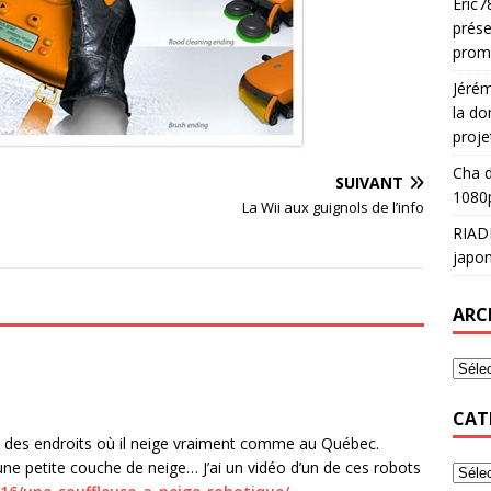
Eric7
prése
prom
Jéré
la do
proje
Cha
d
SUIVANT
1080p
La Wii aux guignols de l’info
RIAD
japon
ARC
CAT
à des endroits où il neige vraiment comme au Québec.
une petite couche de neige… J’ai un vidéo d’un de ces robots