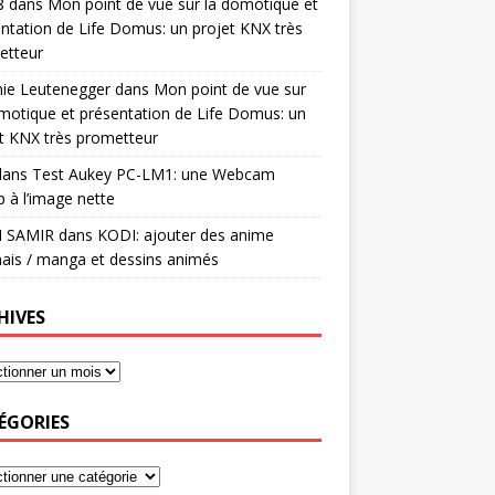
8
dans
Mon point de vue sur la domotique et
ntation de Life Domus: un projet KNX très
etteur
mie Leutenegger
dans
Mon point de vue sur
motique et présentation de Life Domus: un
t KNX très prometteur
ans
Test Aukey PC-LM1: une Webcam
 à l’image nette
I SAMIR
dans
KODI: ajouter des anime
ais / manga et dessins animés
HIVES
ÉGORIES