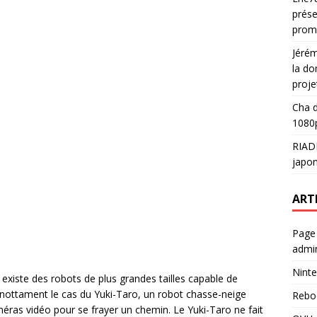
prése
prom
Jéré
la do
proje
Cha
d
1080p
RIAD
japon
ART
Page
admin
Ninte
il existe des robots de plus grandes tailles capable de
t nottament le cas du Yuki-Taro, un robot chasse-neige
Rebo
as vidéo pour se frayer un chemin. Le Yuki-Taro ne fait