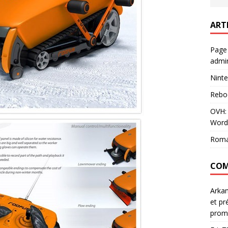
ART
Page
admin
Ninte
Rebo
OVH: 
Word
Roma
COM
Arka
et pr
prom