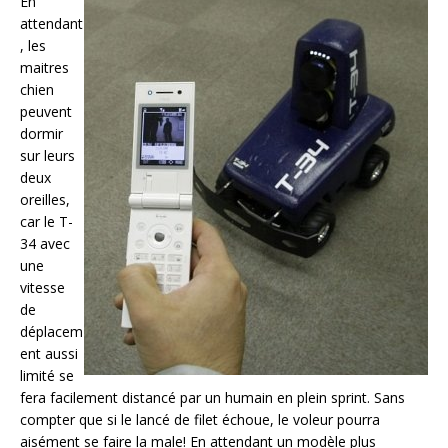
En
attendant
, les
maitres
chien
peuvent
dormir
sur leurs
deux
oreilles,
car le T-
34 avec
une
vitesse
de
déplacem
ent aussi
limité se
fera facilement distancé par un humain en plein sprint. Sans
compter que si le lancé de filet échoue, le voleur pourra
aisément se faire la male! En attendant un modèle plus