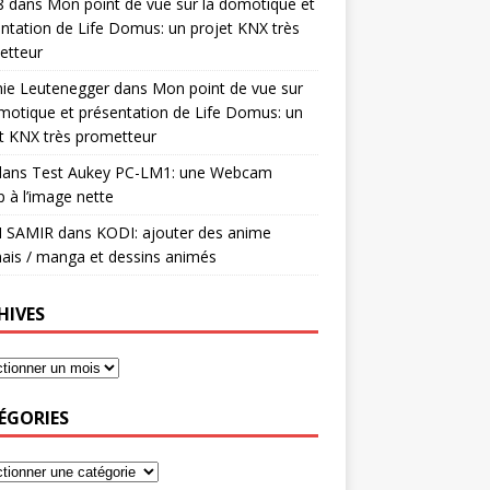
8
dans
Mon point de vue sur la domotique et
ntation de Life Domus: un projet KNX très
etteur
mie Leutenegger
dans
Mon point de vue sur
motique et présentation de Life Domus: un
t KNX très prometteur
ans
Test Aukey PC-LM1: une Webcam
 à l’image nette
I SAMIR
dans
KODI: ajouter des anime
ais / manga et dessins animés
HIVES
ÉGORIES