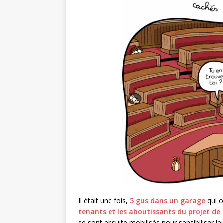
Il était une fois,
5 gus dans un garage
qui o
tenants et les aboutissants du projet de l
se sont ensuite mobilisés pour sensibiliser le