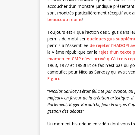
accoucher d’un monstre juridique présentant
sont montrés particulièrement réceptif aux
beaucoup moins
!
Toujours est-il que l’action des 5 gus dans le
permis de mobiliser
quelques gus suppléme
permis à l’Assemblée
de rejeter l’HADOPI av
la V ème république car le
rejet d’un texte 
examen en CMP n’est arrivé qu’à trois rep
1963, 1977 et 1983! Et ce fait n’est pas du gout
camouflet pour Nicolas Sarkosy qui avait vend
Figaro
:
“
Nicolas Sarkozy s’était félicité par avance, au
majeur» en faveur de la création artistique. I
Parlement, Roger Karoutchi, Jean-François Cop
gestion des débats
"
Un moment historique en vidéo dont vous t