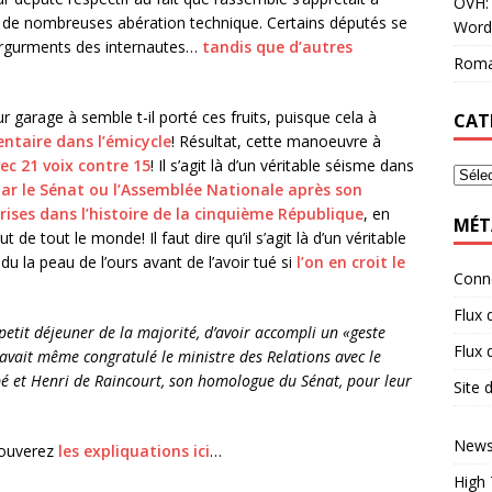
OVH: 
 de nombreuses abération technique. Certains députés se
Word
 argurments des internautes…
tandis que d’autres
Roma
ur garage à semble t-il porté ces fruits, puisque cela à
CAT
ntaire dans l’émicycle
! Résultat, cette manoeuvre à
ec 21 voix contre 15
! Il s’agit là d’un véritable séisme dans
par le Sénat ou l’Assemblée Nationale après son
rises dans l’histoire de la cinquième République
, en
MÉT
 de tout le monde! Il faut dire qu’il s’agit là d’un véritable
u la peau de l’ours avant de l’avoir tué si
l’on en croit le
Conn
Flux 
 petit déjeuner de la majorité, d’avoir accompli un «geste
Flux
l avait même congratulé le ministre des Relations avec le
é et Henri de Raincourt, son homologue du Sénat, pour leur
Site
News
rouverez
les expliquations ici
…
High