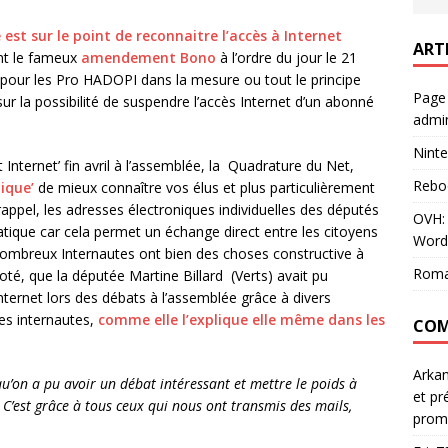
 est sur le point de reconnaitre l’accès à Internet
ART
nt le fameux
amendement Bono
à l’ordre du jour le 21
e pour les Pro HADOPI dans la mesure ou tout le principe
Page
ur la possibilité de suspendre l’accès Internet d’un abonné
admin
Ninte
t Internet’ fin avril à l’assemblée, la Quadrature du Net,
Rebo
ique’
de mieux connaître vos élus et plus particulièrement
rappel, les adresses électroniques individuelles des députés
OVH: 
ratique car cela permet un échange direct entre les citoyens
Word
e nombreux Internautes ont bien des choses constructive à
Roma
té, que la députée Martine Billard (Verts) avait pu
ternet lors des débats à l’assemblée grâce à divers
es internautes,
comme elle l’explique elle même dans les
COM
Arka
qu’on a pu avoir un débat intéressant et mettre le poids à
et pr
 C’est grâce à tous ceux qui nous ont transmis des mails,
prom