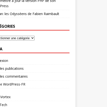
mettre à jour la version PHP de son
Press
n: les Odysséens de Fabien Raimbault
ÉGORIES
A
exion
des publications
 des commentaires
 de WordPress-FR
Vortex
 Tech