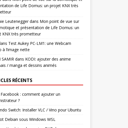
ntation de Life Domus: un projet KNX très
etteur
mie Leutenegger
dans
Mon point de vue sur
motique et présentation de Life Domus: un
t KNX très prometteur
ans
Test Aukey PC-LM1: une Webcam
 à l’image nette
I SAMIR
dans
KODI: ajouter des anime
ais / manga et dessins animés
ICLES RÉCENTS
 Facebook : comment ajouter un
istrateur ?
ndo Switch: Installer VLC / Vino pour Ubuntu
ot Debian sous Windows WSL