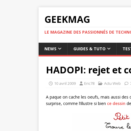
GEEKMAG
LE MAGAZINE DES PASSIONNÉS DE TECHN
NEWS
GUIDES & TUTO
TES
HADOPI: rejet et 
10 avril 2009
Eric78
Actu Web
A paque on cache les oeufs, mais aussi des 
surprise, comme l’illustre si bien
ce dessin
de