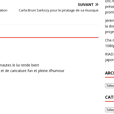
Eric7
SUIVANT
prése
ation
Carla Bruni Sarkozy pour le piratage de sa musique
prom
Jéré
la do
proje
Cha
d
1080p
RIAD
japon
nautes le lui rende bien!
 et de caricature fun et pleine d’humour
ARC
CAT