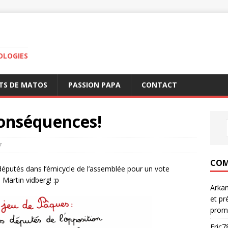
OLOGIES
TS DE MATOS
PASSION PAPA
CONTACT
conséquences!
7
COM
députés dans l’émicycle de l’assemblée pour un vote
 Martin vidberg! :p
Arka
et pr
prom
Eric7