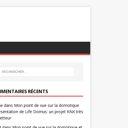
MENTAIRES RÉCENTS
ne
dans
Mon point de vue sur la domotique
ésentation de Life Domus: un projet KNX très
etteur
8
dans
Mon point de vue sur la domotique et