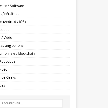
ware / Software
 généralistes
e (Android / iOS)
tique
 / Vidéo
ces anglophone
omonnaie / blockchain
 Robotique
vidéo
s de Geeks
ces