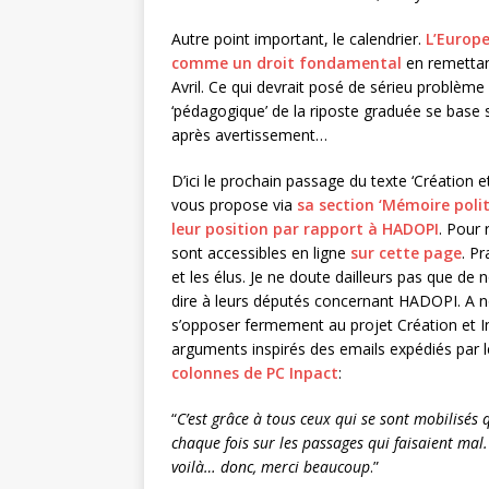
Autre point important, le calendrier.
L’Europe
comme un droit fondamental
en remetta
Avril. Ce qui devrait posé de sérieu problèm
‘pédagogique’ de la riposte graduée se base s
après avertissement…
D’ici le prochain passage du texte ‘Création e
vous propose via
sa section ‘Mémoire polit
leur position par rapport à HADOPI
. Pour 
sont accessibles en ligne
sur cette page
. P
et les élus. Je ne doute dailleurs pas que d
dire à leurs députés concernant HADOPI. A no
s’opposer fermement au projet Création et In
arguments inspirés des emails expédiés par l
colonnes de PC Inpact
:
“
C’est grâce à tous ceux qui se sont mobilisés 
chaque fois sur les passages qui faisaient mal.
voilà… donc, merci beaucoup
.”