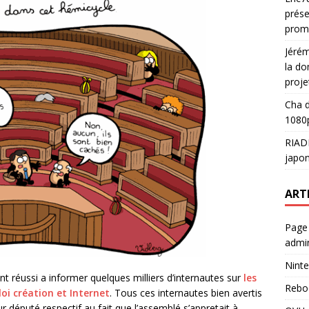
prése
prom
Jéré
la do
proje
Cha
d
1080p
RIAD
japon
ART
Page
admin
Ninte
nt réussi a informer quelques milliers d’internautes sur
les
Rebo
oi création et Internet
. Tous ces internautes bien avertis
ur député respectif au fait que l’assemblé s’appretait à