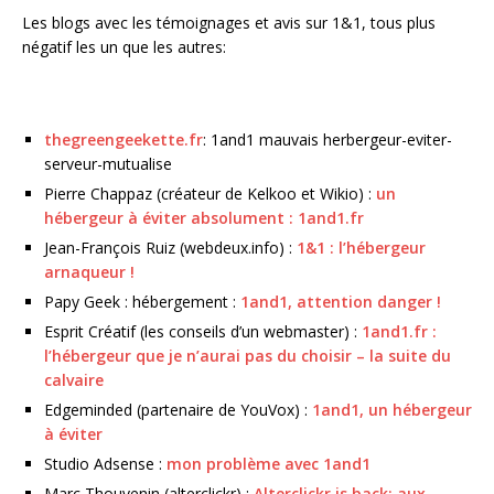
Les blogs avec les témoignages et avis sur 1&1, tous plus
négatif les un que les autres:
thegreengeekette.fr
: 1and1 mauvais herbergeur-eviter-
serveur-mutualise
Pierre Chappaz (créateur de Kelkoo et Wikio) :
un
hébergeur à éviter absolument : 1and1.fr
Jean-François Ruiz (webdeux.info) :
1&1 : l’hébergeur
arnaqueur !
Papy Geek : hébergement :
1and1, attention danger !
Esprit Créatif (les conseils d’un webmaster) :
1and1.fr :
l’hébergeur que je n’aurai pas du choisir – la suite du
calvaire
Edgeminded (partenaire de YouVox) :
1and1, un hébergeur
à éviter
Studio Adsense :
mon problème avec 1and1
Marc Thouvenin (alterclickr) :
Alterclickr is back: aux