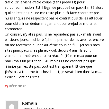
trafic. Or je viens d’être coupé (sans préavis !) pour
surconsommation. Est-il légal de proposé un pack illimité alors
qu’il ne l’est pas ? Il ne me reste plus qu’à faire constater par
huissier qu’ils ne respectent pas le contrat puis de les attaquer
pour obtenir un dédommagement pour préjudice moral et
commercial.
Un conseil, n’y allez pas, ils ne répondent pas aux mails avant
plusieurs jours, seul le téléphone permet de les avoir et encore
on me raccroche au nez au 2ème coup de fil … J’ai tous mes
sites principaux chez planet-work depuis 4 ans. Ils sont
vraiment compétents et ultra réactifs (10 min max pour un
mail) mais un peu cher … Au moins ils ne cachent pas que
l’illimité ça n’existe pas, tout est transparent. Et dire que
j’hésitais à tout mettre chez 1and1, je serais bien dans la m….
Ceux qui ont des sites
RÉPONDRE
Romain