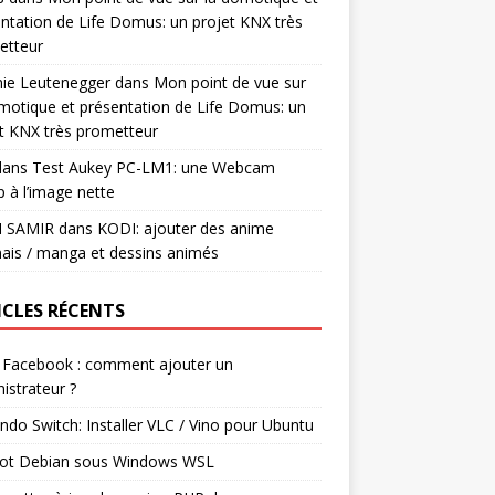
ntation de Life Domus: un projet KNX très
etteur
mie Leutenegger
dans
Mon point de vue sur
motique et présentation de Life Domus: un
t KNX très prometteur
ans
Test Aukey PC-LM1: une Webcam
 à l’image nette
I SAMIR
dans
KODI: ajouter des anime
ais / manga et dessins animés
ICLES RÉCENTS
 Facebook : comment ajouter un
istrateur ?
ndo Switch: Installer VLC / Vino pour Ubuntu
ot Debian sous Windows WSL