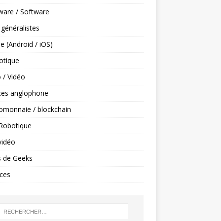
ware / Software
 généralistes
e (Android / iOS)
tique
 / Vidéo
ces anglophone
omonnaie / blockchain
 Robotique
vidéo
s de Geeks
ces