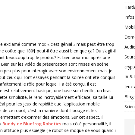
Hard
Infos
Mobil
Domo
te exclamé comme moi: « c’est génial » mais peut être trop
Audio
ne coûte que 180$ peut-il être aussi bien que ça? Ou s’agit-il
Sour
t beaucoup trop le produit? Et bien pour moi après une
 Bien sur les vidéo de présentation sont mises en scène
crypt
 un peu plus pour interagir avec son environnement mais je
IA &
out ceux qui l’ont essayés pendant la soirée ont été conquis
rfaitement le rôle pour lequel il a été conçu, il est
Jeux 
e est relativement basique, une base sur chenille, un bras
Blog
tte simplicité, le rend incroyablement efficace, sa taille lui
éal pour les jeux de rapidité que l’application mobile
Scien
 de ce robot, c’est la manière dont il bouge et les
 permettent d’exprimer des émotions. Sur cet aspect, il
du
Buddy de Bluefrog Robotics
mais côté personnalité, il
n attitude plus espiègle (le robot se moque de vous quand il