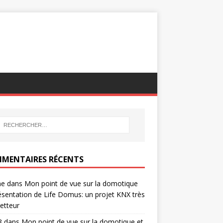
MENTAIRES RÉCENTS
ne
dans
Mon point de vue sur la domotique
ésentation de Life Domus: un projet KNX très
etteur
8
dans
Mon point de vue sur la domotique et