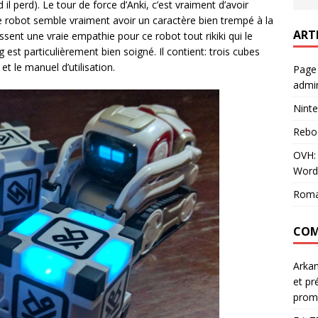
l perd). Le tour de force d’Anki, c’est vraiment d’avoir
le robot semble vraiment avoir un caractère bien trempé à la
ART
sent une vraie empathie pour ce robot tout rikiki qui le
st particulièrement bien soigné. Il contient: trois cubes
t le manuel d’utilisation.
Page
admin
Ninte
Rebo
OVH: 
Word
Roma
COM
Arka
et pr
prom