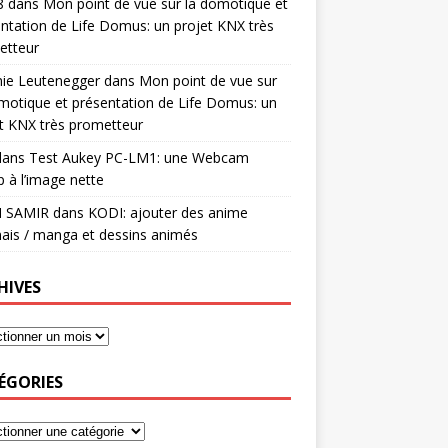
8
dans
Mon point de vue sur la domotique et
ntation de Life Domus: un projet KNX très
etteur
mie Leutenegger
dans
Mon point de vue sur
motique et présentation de Life Domus: un
t KNX très prometteur
ans
Test Aukey PC-LM1: une Webcam
 à l’image nette
I SAMIR
dans
KODI: ajouter des anime
ais / manga et dessins animés
HIVES
ÉGORIES