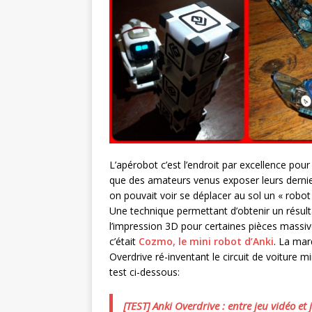
L’apérobot c’est l’endroit par excellence pour
que des amateurs venus exposer leurs dernie
on pouvait voir se déplacer au sol un « robot
Une technique permettant d’obtenir un résult
l’impression 3D pour certaines pièces massives
c’était
Cozmo, le mini robot d’Anki
. La mar
Overdrive ré-inventant le circuit de voiture m
test ci-dessous:
[TEST] Anki Overdrive : entre jeu vidéo et 