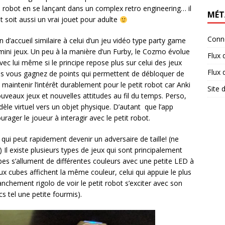
 robot en se lançant dans un complex retro engineering… il
MÉT
 soit aussi un vrai jouet pour adulte
Conn
n d’accueil similaire à celui d’un jeu vidéo type party game
 mini jeux. Un peu à la manière d’un Furby, le Cozmo évolue
Flux 
ec lui même si le principe repose plus sur celui des jeux
Flux
lus vous gagnez de points qui permettent de débloquer de
aintenir l’intérêt durablement pour le petit robot car Anki
Site
uveaux jeux et nouvelles attitudes au fil du temps. Perso,
èle virtuel vers un objet physique. D’autant que l’app
ager le joueur à interagir avec le petit robot.
 qui peut rapidement devenir un adversaire de taille! (ne
!) Il existe plusieurs types de jeux qui sont principalement
ubes s’allument de différentes couleurs avec une petite LED à
eux cubes affichent la même couleur, celui qui appuie le plus
anchement rigolo de voir le petit robot s’exciter avec son
ocs tel une petite fourmis).