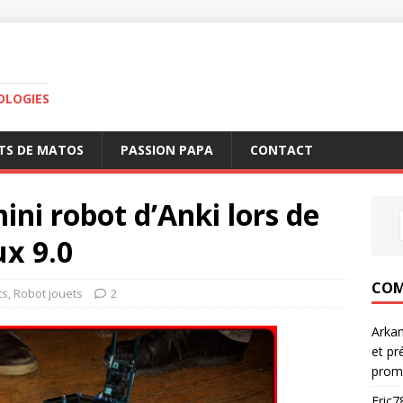
OLOGIES
TS DE MATOS
PASSION PAPA
CONTACT
ini robot d’Anki lors de
ux 9.0
COM
ts
,
Robot jouets
2
Arka
et pr
prom
Eric7