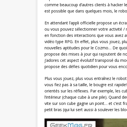
comme beaucoup d’autres clients à hacker le
est possible que dans quelques mois, le robot
En attendant l’appli officielle propose un écra
ou vous pouvez sélectionner votre activité /
en fonction des interactions que vous avez av
vidéo type RPG. En effet, plus vous jouez, p
nouvelles aptitudes pour le Cozmo… De quoi m
propose des mises à jour qui rajoutent de no
j’adores cet aspect évolutif transposé du mod
propose des défies quotidien pour vous encour
Plus vous jouez, plus vous entraînez le robot
vous fiez pas à sa taille, le bougre est rapide
orientés sur les réflexes. Par exemple, les c
l’intérieur (chaque cube à une pile). Quand d
vite sur son cube gagne un point… et c’est fr
petit bras (qui lui sert aussi à soulever les bl