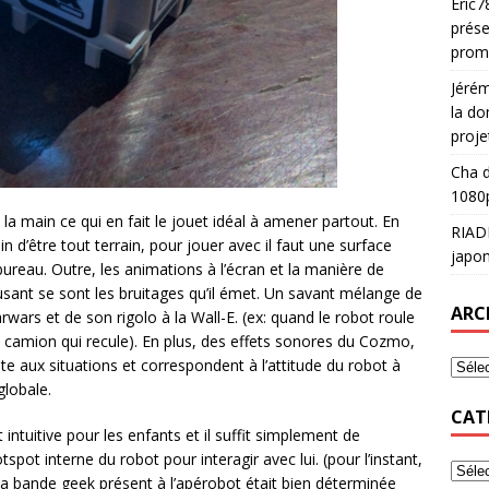
Eric7
prése
prom
Jéré
la do
proje
Cha
d
1080p
la main ce qui en fait le jouet idéal à amener partout. En
RIAD
oin d’être tout terrain, pour jouer avec il faut une surface
japon
reau. Outre, les animations à l’écran et la manière de
sant se sont les bruitages qu’il émet. Un savant mélange de
ARC
arwars et de son rigolo à la Wall-E. (ex: quand le robot roule
’un camion qui recule). En plus, des effets sonores du Cozmo,
pte aux situations et correspondent à l’attitude du robot à
globale.
CAT
 intuitive pour les enfants et il suffit simplement de
pot interne du robot pour interagir avec lui. (pour l’instant,
a bande geek présent à l’apérobot était bien déterminée