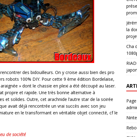
prése
prom
Jéré
la do
proje
Cha
d
1080p
RIAD
japon
 rencontrer des bidouilleurs. On y croise aussi bien des pro
rs robots 100% DIY. Pour cette 9 ème édition Bordelaise,
ART
 araignée » dont le chassie en plexi a été découpé au laser.
at propre et rapide. Une très bonne alternative à
 et solides. Outre, cet arachnide l’autre star de la soirée
Page
que avait déjà rencontrée un vrai succès avec son jeu
admin
iniature en le transformant en véritable objet connecté, cf le
Ninte
Rebo
jeu de société