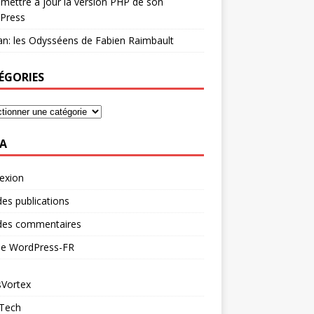
mettre à jour la version PHP de son
Press
n: les Odysséens de Fabien Raimbault
ÉGORIES
A
exion
des publications
 des commentaires
 de WordPress-FR
Vortex
 Tech