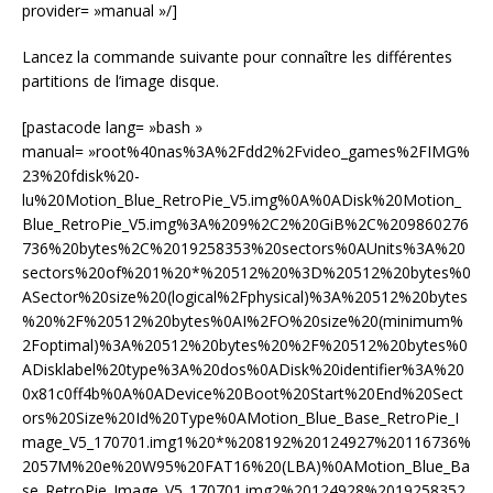
provider= »manual »/]
Lancez la commande suivante pour connaître les différentes
partitions de l’image disque.
[pastacode lang= »bash »
manual= »root%40nas%3A%2Fdd2%2Fvideo_games%2FIMG%
23%20fdisk%20-
lu%20Motion_Blue_RetroPie_V5.img%0A%0ADisk%20Motion_
Blue_RetroPie_V5.img%3A%209%2C2%20GiB%2C%209860276
736%20bytes%2C%2019258353%20sectors%0AUnits%3A%20
sectors%20of%201%20*%20512%20%3D%20512%20bytes%0
ASector%20size%20(logical%2Fphysical)%3A%20512%20bytes
%20%2F%20512%20bytes%0AI%2FO%20size%20(minimum%
2Foptimal)%3A%20512%20bytes%20%2F%20512%20bytes%0
ADisklabel%20type%3A%20dos%0ADisk%20identifier%3A%20
0x81c0ff4b%0A%0ADevice%20Boot%20Start%20End%20Sect
ors%20Size%20Id%20Type%0AMotion_Blue_Base_RetroPie_I
mage_V5_170701.img1%20*%208192%20124927%20116736%
2057M%20e%20W95%20FAT16%20(LBA)%0AMotion_Blue_Ba
se_RetroPie_Image_V5_170701.img2%20124928%2019258352