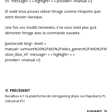
V5″ message= » » highlight= » » provider= »manual »/]
Et voilà! Vous pouvez utiliser l’image comme n’importe quel
autre dossier classique.
Une fois vos modifs terminées, il ne vous reste plus qu’à
démonter l’image avec la commande suivante.
[pastacode lang= »bash »
manual= »umount%20%2Fdd2%2Fvideo_games%2FIMG%2FM
otion_Blue_V5″ message= » » highlight= » »
provider= »manual »/]
PRÉCÉDENT
Recalbox 4.1: la plateforme de retrogaming dispo sur Rapsberry Pi,
Odroid et PC!
SUIVANT