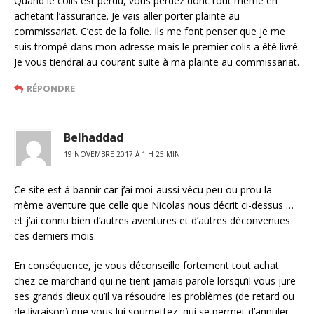
Quand le colis est perdu, vous perdez donc tout même en
achetant l’assurance. Je vais aller porter plainte au
commissariat. C’est de la folie. Ils me font penser que je me
suis trompé dans mon adresse mais le premier colis a été livré.
Je vous tiendrai au courant suite à ma plainte au commissariat.
RÉPONDRE
Belhaddad
19 NOVEMBRE 2017 À 1 H 25 MIN
Ce site est à bannir car j’ai moi-aussi vécu peu ou prou la
mème aventure que celle que Nicolas nous décrit ci-dessus …
et j’ai connu bien d’autres aventures et d’autres déconvenues
ces derniers mois.
En conséquence, je vous déconseille fortement tout achat
chez ce marchand qui ne tient jamais parole lorsqu’il vous jure
ses grands dieux qu’il va résoudre les problèmes (de retard ou
de livraison) que vous lui soumettez, qui se permet d’annuler