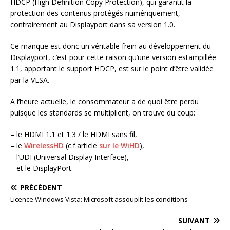
HDCP (High Definition Copy Protection), qui garantit la
protection des contenus protégés numériquement,
contrairement au Displayport dans sa version 1.0.
Ce manque est donc un véritable frein au développement du
Displayport, c’est pour cette raison qu’une version estampillée
1.1, apportant le support HDCP, est sur le point d’être validée
par la VESA.
A l’heure actuelle, le consommateur a de quoi être perdu
puisque les standards se multiplient, on trouve du coup:
– le HDMI 1.1 et 1.3 / le HDMI sans fil,
– le
WirelessHD
(c.f.article
sur le WiHD
),
– l’UDI (Universal Display Interface),
– et le DisplayPort.
PRÉCÉDENT
Licence Windows Vista: Microsoft assouplit les conditions
SUIVANT