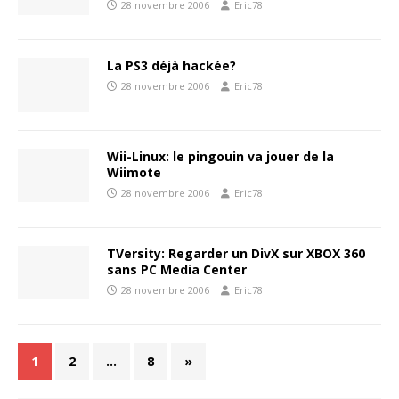
28 novembre 2006
Eric78
La PS3 déjà hackée?
28 novembre 2006
Eric78
Wii-Linux: le pingouin va jouer de la
Wiimote
28 novembre 2006
Eric78
TVersity: Regarder un DivX sur XBOX 360
sans PC Media Center
28 novembre 2006
Eric78
1
2
…
8
»