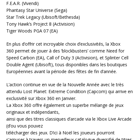
F.E.A.R. (Vivendi)
Phantasy Star Universe (Sega)
Star Trek Legacy (Ubisoft/Bethesda)
Tony Hawk’s Project 8 (Activision)
Tiger Woods PGA 07 (EA)
En plus d’offrir cet incroyable choix d’exclusivités, la Xbox
360 permet de jouer à des ‘blockbusters’ comme Need for
Speed Carbon (EA), Call of Duty 3 (Activision), et Splinter Cell
Double Agent (Ubisoft), tous disponibles dans les boutiques
Européennes avant la période des fêtes de fin d’année.
L’action continue en vue de la Nouvelle Année avec le très
attendu Lost Planet: Extreme Condition (Capcom) qui arrive en
exclusivité sur Xbox 360 en Janvier.
La Xbox 360 offre également un superbe mélange de jeux
originaux et indépendants,
ainsi que des titres classiques d’arcade via le Xbox Live Arcade
(d’ou vous pouvez
télécharger des jeux. D’ici à Noël les joueurs pourront
s’amuser à travers un merveilleux catalogue diversifié de titres