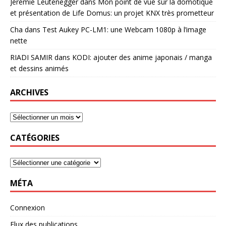
Jérémie Leutenegger
dans
Mon point de vue sur la domotique
et présentation de Life Domus: un projet KNX très prometteur
Cha
dans
Test Aukey PC-LM1: une Webcam 1080p à l’image
nette
RIADI SAMIR
dans
KODI: ajouter des anime japonais / manga
et dessins animés
ARCHIVES
CATÉGORIES
MÉTA
Connexion
Flux des publications