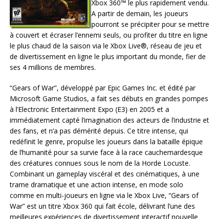
Xbox 360™ le plus rapidement vendu.
A partir de demain, les joueurs
pourront se précipiter pour se mettre
à couvert et écraser l’ennemi seuls, ou profiter du titre en ligne
le plus chaud de la saison via le Xbox Live®, réseau de jeu et
de divertissement en ligne le plus important du monde, fier de
ses 4 millions de membres.
“Gears of War”, développé par Epic Games Inc. et édité par
Microsoft Game Studios, a fait ses débuts en grandes pompes
à l’Electronic Entertainment Expo (E3) en 2005 et a
immédiatement capté l’imagination des acteurs de l’industrie et
des fans, et n’a pas démérité depuis. Ce titre intense, qui
redéfinit le genre, propulse les joueurs dans la bataille épique
de l’humanité pour sa survie face à la race cauchemardesque
des créatures connues sous le nom de la Horde Locuste.
Combinant un gameplay viscéral et des cinématiques, à une
trame dramatique et une action intense, en mode solo
comme en multi-joueurs en ligne via le Xbox Live, “Gears of
War” est un titre Xbox 360 qui fait école, délivrant l’une des
meilleures expériences de divertissement interactif nouvelle