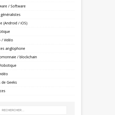
ware / Software
 généralistes
e (Android / iOS)
tique
 / Vidéo
ces anglophone
omonnaie / blockchain
 Robotique
vidéo
s de Geeks
ces