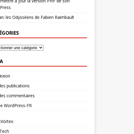
mettre à jour la version PHP de son
Press
n: les Odysséens de Fabien Raimbault
ÉGORIES
A
exion
des publications
 des commentaires
 de WordPress-FR
Vortex
 Tech