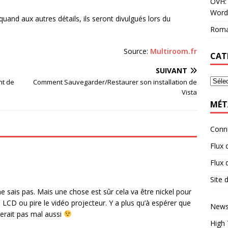
OVH: 
Word
nd aux autres détails, ils seront divulgués lors du
Roma
Source:
Multiroom.fr
CAT
SUIVANT
nt de
Comment Sauvegarder/Restaurer son installation de
Vista
MÉT
Conn
Flux 
Flux
Site
e sais pas. Mais une chose est sûr cela va être nickel pour
n LCD ou pire le vidéo projecteur. Y a plus qu’à espérer que
News
serait pas mal aussi
High