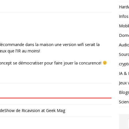
Hard
Infos
Mobil
Domo
télécommande dans la maison une version wifi serait la
Audio
eux que l’IR au moins!
Sour
e concept se démocratiser pour faire jouer la concurence!
crypt
IA &
Jeux 
Blog
Scien
deShow de Ricavision at Geek Mag