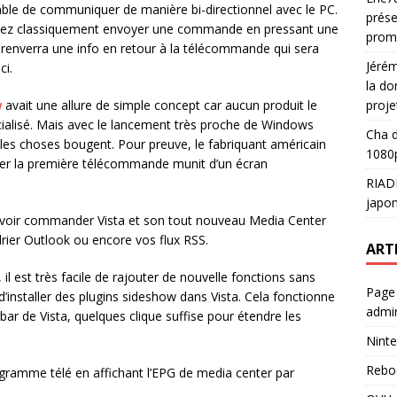
ble de communiquer de manière bi-directionnel avec le PC.
prése
uvez classiquement envoyer une commande en pressant une
prom
 renverra une info en retour à la télécommande qui sera
Jéré
ci.
la do
proje
w
avait une allure de simple concept car aucun produit le
ialisé. Mais avec le lancement très proche de Windows
Cha
d
, les choses bougent. Pour preuve, le fabriquant américain
1080p
cer la première télécommande munit d’un écran
RIAD
japon
uvoir commander Vista et son tout nouveau Media Center
drier Outlook ou encore vos flux RSS.
ART
il est très facile de rajouter de nouvelle fonctions sans
Page
’installer des plugins sideshow dans Vista. Cela fonctionne
admin
ar de Vista, quelques clique suffise pour étendre les
Ninte
Rebo
ogramme télé en affichant l’EPG de media center par