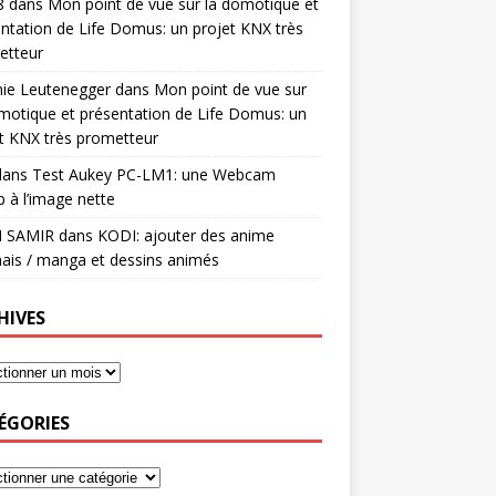
8
dans
Mon point de vue sur la domotique et
ntation de Life Domus: un projet KNX très
etteur
mie Leutenegger
dans
Mon point de vue sur
motique et présentation de Life Domus: un
t KNX très prometteur
ans
Test Aukey PC-LM1: une Webcam
 à l’image nette
I SAMIR
dans
KODI: ajouter des anime
ais / manga et dessins animés
HIVES
ÉGORIES