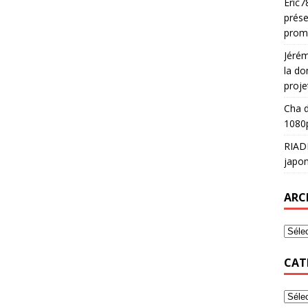
Eric7
prése
prom
Jéré
la do
proje
Cha
d
1080p
RIAD
japon
ARC
CAT