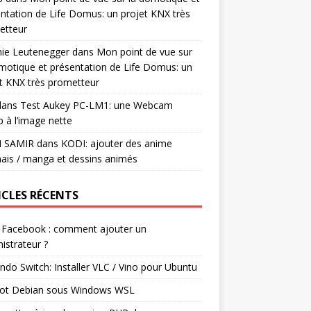
ntation de Life Domus: un projet KNX très
etteur
mie Leutenegger
dans
Mon point de vue sur
motique et présentation de Life Domus: un
t KNX très prometteur
ans
Test Aukey PC-LM1: une Webcam
 à l’image nette
I SAMIR
dans
KODI: ajouter des anime
ais / manga et dessins animés
ICLES RÉCENTS
 Facebook : comment ajouter un
istrateur ?
ndo Switch: Installer VLC / Vino pour Ubuntu
ot Debian sous Windows WSL