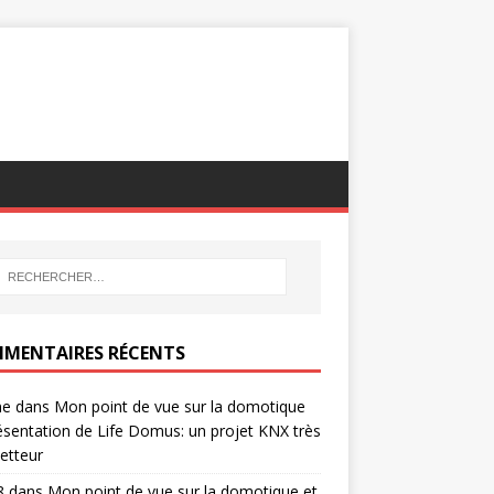
MENTAIRES RÉCENTS
ne
dans
Mon point de vue sur la domotique
ésentation de Life Domus: un projet KNX très
etteur
8
dans
Mon point de vue sur la domotique et