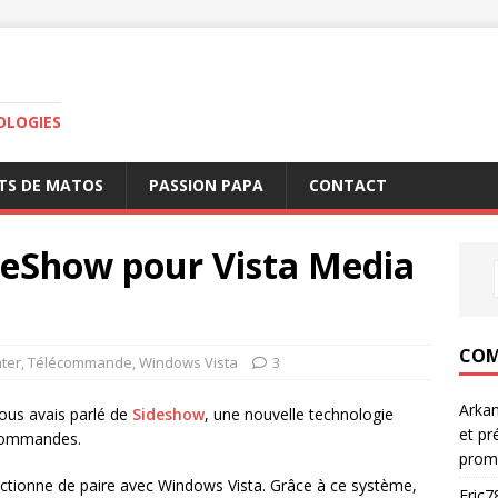
OLOGIES
TS DE MATOS
PASSION PAPA
CONTACT
eShow pour Vista Media
COM
ter
,
Télécommande
,
Windows Vista
3
Arka
vous avais parlé de
Sideshow
, une nouvelle technologie
et pr
écommandes.
prom
ctionne de paire avec Windows Vista. Grâce à ce système,
Eric7