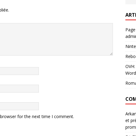
liée.
ART
Page
admin
Ninte
Rebo
OVH: 
Word
Roma
COM
Arka
 browser for the next time I comment.
et pr
prom