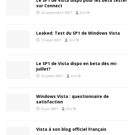
Le SP1 de Vista dispo pour les beta tester
sur Connect
26 septembre 2007
Eric78
Leaked: Test du SP1 de Windows Vista
13 août 2007
Eric78
Le SP1 de Vista dispo en beta dès mi-
juillet?
10 juillet 2007
Eric78
Windows Vista : questionnaire de
satisfaction
4 juin 2007
Eric78
Vista à son blog officiel Français