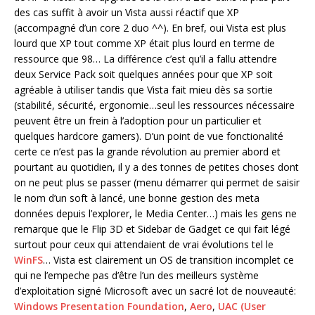
des cas suffit à avoir un Vista aussi réactif que XP
(accompagné d’un core 2 duo ^^). En bref, oui Vista est plus
lourd que XP tout comme XP était plus lourd en terme de
ressource que 98… La différence c’est qu’il a fallu attendre
deux Service Pack soit quelques années pour que XP soit
agréable à utiliser tandis que Vista fait mieu dès sa sortie
(stabilité, sécurité, ergonomie…seul les ressources nécessaire
peuvent être un frein à l’adoption pour un particulier et
quelques hardcore gamers). D’un point de vue fonctionalité
certe ce n’est pas la grande révolution au premier abord et
pourtant au quotidien, il y a des tonnes de petites choses dont
on ne peut plus se passer (menu démarrer qui permet de saisir
le nom d’un soft à lancé, une bonne gestion des meta
données depuis l’explorer, le Media Center…) mais les gens ne
remarque que le Flip 3D et Sidebar de Gadget ce qui fait légé
surtout pour ceux qui attendaient de vrai évolutions tel le
WinFS
… Vista est clairement un OS de transition incomplet ce
qui ne l’empeche pas d’être l’un des meilleurs système
d’exploitation signé Microsoft avec un sacré lot de nouveauté:
Windows Presentation Foundation
,
Aero
,
UAC (User