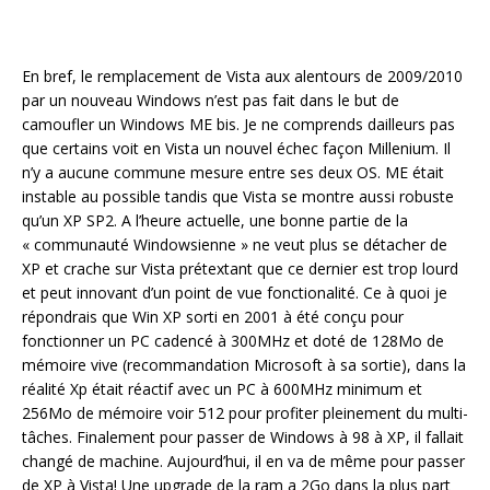
En bref, le remplacement de Vista aux alentours de 2009/2010
par un nouveau Windows n’est pas fait dans le but de
camoufler un Windows ME bis. Je ne comprends dailleurs pas
que certains voit en Vista un nouvel échec façon Millenium. Il
n’y a aucune commune mesure entre ses deux OS. ME était
instable au possible tandis que Vista se montre aussi robuste
qu’un XP SP2. A l’heure actuelle, une bonne partie de la
« communauté Windowsienne » ne veut plus se détacher de
XP et crache sur Vista prétextant que ce dernier est trop lourd
et peut innovant d’un point de vue fonctionalité. Ce à quoi je
répondrais que Win XP sorti en 2001 à été conçu pour
fonctionner un PC cadencé à 300MHz et doté de 128Mo de
mémoire vive (recommandation Microsoft à sa sortie), dans la
réalité Xp était réactif avec un PC à 600MHz minimum et
256Mo de mémoire voir 512 pour profiter pleinement du multi-
tâches. Finalement pour passer de Windows à 98 à XP, il fallait
changé de machine. Aujourd’hui, il en va de même pour passer
de XP à Vista! Une upgrade de la ram a 2Go dans la plus part