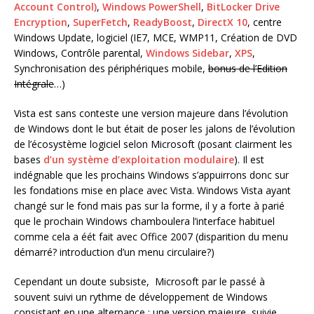
Account Control)
,
Windows PowerShell
,
BitLocker Drive
Encryption
,
SuperFetch
,
ReadyBoost
,
DirectX 10
, centre
Windows Update, logiciel (IE7, MCE, WMP11, Création de DVD
Windows, Contrôle parental,
Windows Sidebar
,
XPS
,
Synchronisation des périphériques mobile,
bonus de l’Edition
Intégrale
…)
Vista est sans conteste une version majeure dans l’évolution
de Windows dont le but était de poser les jalons de l’évolution
de l’écosystème logiciel selon Microsoft (posant clairment les
bases
d’un système d’exploitation modulaire
). Il est
indégnable que les prochains Windows s’appuirrons donc sur
les fondations mise en place avec Vista. Windows Vista ayant
changé sur le fond mais pas sur la forme, il y a forte à parié
que le prochain Windows chamboulera l’interface habituel
comme cela a éét fait avec Office 2007 (disparition du menu
démarré? introduction d’un menu circulaire?)
Cependant un doute subsiste, Microsoft par le passé à
souvent suivi un rythme de développement de Windows
consistant en une alternance : une version majeure, suivie