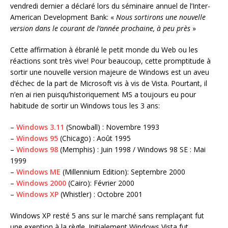
vendredi dernier a déclaré lors du séminaire annuel de l’Inter-
American Development Bank: «
Nous sortirons une nouvelle
version dans le courant de l’année prochaine, à peu près
»
Cette affirmation à ébranlé le petit monde du Web ou les
réactions sont très vive! Pour beaucoup, cette promptitude à
sortir une nouvelle version majeure de Windows est un aveu
d’échec de la part de Microsoft vis à vis de Vista. Pourtant, il
n’en ai rien puisqu’historiquement MS a toujours eu pour
habitude de sortir un Windows tous les 3 ans:
–
Windows 3.11
(Snowball) : Novembre 1993
–
Windows 95
(Chicago) : Août 1995
–
Windows 98
(Memphis) : Juin 1998 / Windows 98 SE : Mai
1999
–
Windows ME
(Millennium Edition): Septembre 2000
–
Windows 2000
(Cairo): Février 2000
–
Windows XP
(Whistler) : Octobre 2001
Windows XP resté 5 ans sur le marché sans remplaçant fut
une exeption à la règle. Initialement Windows Vista fut