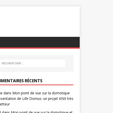
MENTAIRES RÉCENTS
ne
dans
Mon point de vue sur la domotique
ésentation de Life Domus: un projet KNX très
etteur
8
dans
Mon point de vue sur la domotique et