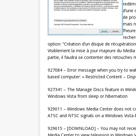
redéma
d’une 
de pro
mais n
l’heur
recherc
option: “Création d’un disque de récupération”
Visiblement la mise à jour majeure du Media
partie, il faudra se contenter des retouches
927084 – Error message when you try to wat
based computer: « Restricted Content – Displ
927341 – The Manage Discs feature in Wind
Windows Vista from sleep or hibernation
929011 – Windows Media Center does not cor
ATSC and NTSC signals on a Windows Vista
929615 – [DOWNLOAD] – You may not receiv
Media Center to view television in Windows V