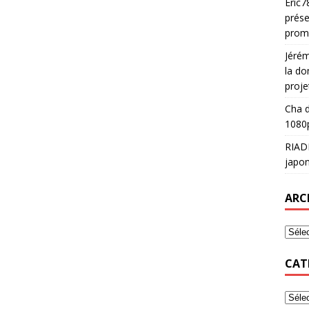
Eric7
prése
prom
Jéré
la do
proje
Cha
d
1080p
RIAD
japon
ARC
CAT