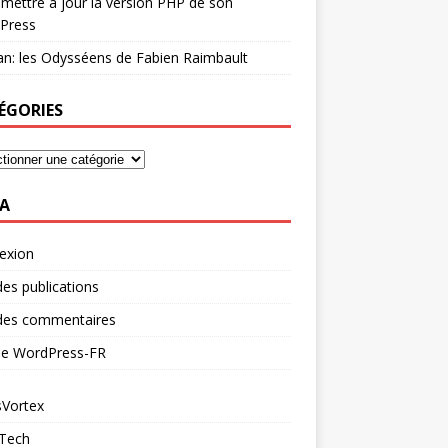
mettre à jour la version PHP de son
Press
n: les Odysséens de Fabien Raimbault
ÉGORIES
A
exion
des publications
 des commentaires
 de WordPress-FR
Vortex
 Tech