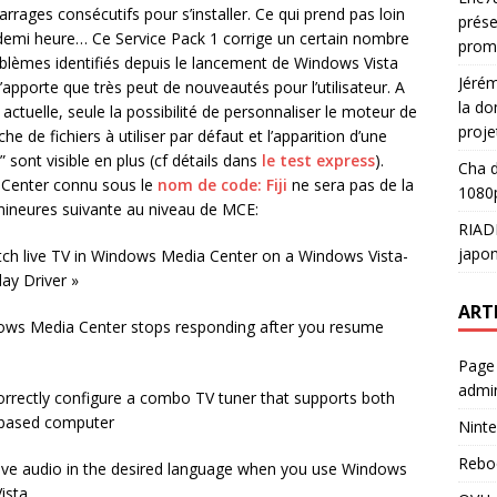
rrages consécutifs pour s’installer. Ce qui prend pas loin
prése
demi heure… Ce Service Pack 1 corrige un certain nombre
prom
blèmes identifiés depuis le lancement de Windows Vista
Jéré
’apporte que très peut de nouveautés pour l’utilisateur. A
la do
e actuelle, seule la possibilité de personnaliser le moteur de
proje
he de fichiers à utiliser par défaut et l’apparition d’une
 sont visible en plus (cf détails dans
le test express
).
Cha
d
 Center connu sous le
nom de code: Fiji
ne sera pas de la
1080p
 mineures suivante au niveau de MCE:
RIAD
japon
ch live TV in Windows Media Center on a Windows Vista-
ay Driver »
ART
ows Media Center stops responding after you resume
Page
admin
rectly configure a combo TV tuner that supports both
-based computer
Ninte
Rebo
e audio in the desired language when you use Windows
ista