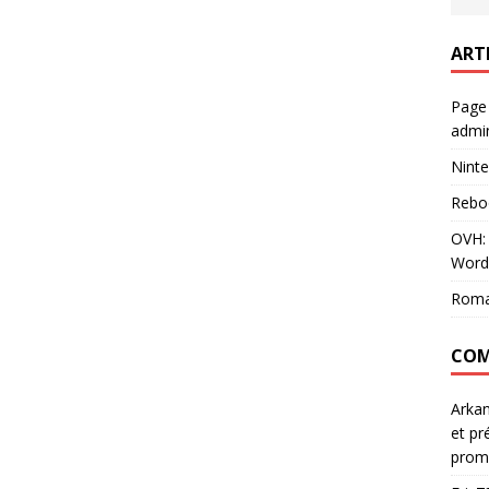
ART
Page
admin
Ninte
Rebo
OVH: 
Word
Roma
COM
Arka
et pr
prom