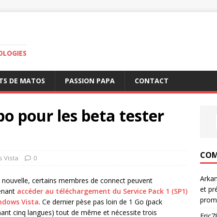
OLOGIES
TS DE MATOS
PASSION PAPA
CONTACT
po pour les beta tester
COM
 Vista
0
Arka
nouvelle, certains membres de connect peuvent
et pr
enant
accéder au téléchargement du Service Pack 1 (SP1)
prom
ndows Vista
. Ce dernier pèse pas loin de 1 Go (pack
ant cinq langues) tout de même et nécessite trois
Eric7