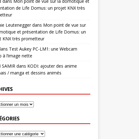
8
dans
Mon point de vue sur la domotique et
ntation de Life Domus: un projet KNX très
etteur
mie Leutenegger
dans
Mon point de vue sur
motique et présentation de Life Domus: un
t KNX très prometteur
ans
Test Aukey PC-LM1: une Webcam
 à l’image nette
I SAMIR
dans
KODI: ajouter des anime
ais / manga et dessins animés
HIVES
ÉGORIES