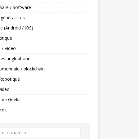
ware / Software
 généralistes
e (Android / iOS)
tique
 / Vidéo
ces anglophone
omonnaie / blockchain
 Robotique
vidéo
s de Geeks
ces