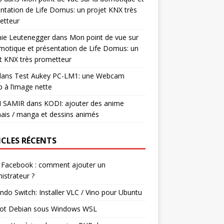
ntation de Life Domus: un projet KNX très
etteur
mie Leutenegger
dans
Mon point de vue sur
motique et présentation de Life Domus: un
t KNX très prometteur
ans
Test Aukey PC-LM1: une Webcam
 à l’image nette
I SAMIR
dans
KODI: ajouter des anime
ais / manga et dessins animés
ICLES RÉCENTS
 Facebook : comment ajouter un
istrateur ?
ndo Switch: Installer VLC / Vino pour Ubuntu
ot Debian sous Windows WSL