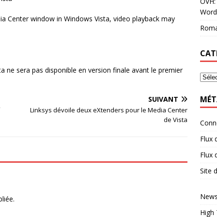
OVH: 
Word
a Center window in Windows Vista, video playback may
Roma
CAT
a ne sera pas disponible en version finale avant le premier
MÉT
SUIVANT
Linksys dévoile deux eXtenders pour le Media Center
de Vista
Conn
Flux 
Flux
Site
News
liée.
High