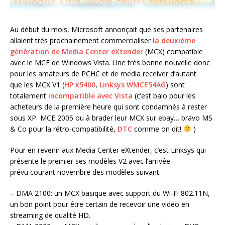
Au début du mois, Microsoft annonçait que ses partenaires
allaient très prochainement commercialiser
la deuxième
génération de Media Center eXtender
(MCX) compatible
avec le MCE de Windows Vista. Une très bonne nouvelle donc
pour les amateurs de PCHC et de media receiver d’autant
que les MCX V1 (
HP x5400
,
Linksys WMCE54AG
) sont
totalement
incompatible avec Vista
(c’est balo pour les
acheteurs de la première heure qui sont condamnés à rester
sous XP MCE 2005 ou à brader leur MCX sur ebay… bravo MS
& Co pour la rétro-compatibilité,
DTC
comme on dit!
)
Pour en revenir aux Media Center eXtender, c’est Linksys qui
présente le premier ses modèles V2 avec l’arrivée
prévu courant novembre des modèles suivant:
– DMA 2100: un MCX basique avec support du Wi-Fi 802.11N,
un bon point pour être certain de recevoir une video en
streaming de qualité HD.