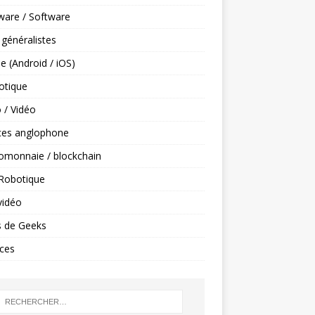
ware / Software
 généralistes
e (Android / iOS)
tique
 / Vidéo
ces anglophone
omonnaie / blockchain
 Robotique
vidéo
s de Geeks
ces