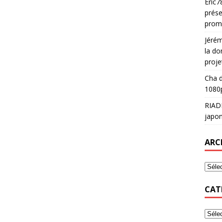
Eric7
prése
prom
Jéré
la do
proje
Cha
d
1080p
RIAD
japon
ARC
CAT