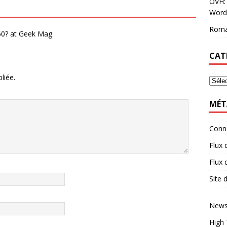
OVH: 
Word
Roma
60? at Geek Mag
CAT
liée.
MÉT
Conn
Flux 
Flux
Site
News
High