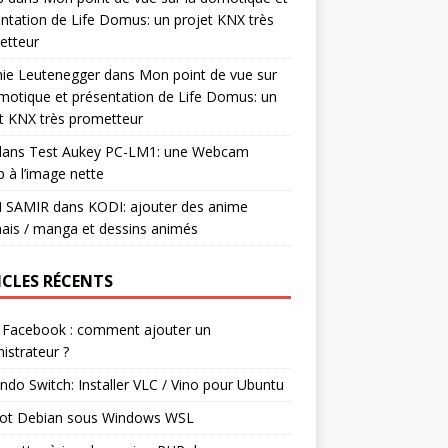
ntation de Life Domus: un projet KNX très
etteur
mie Leutenegger
dans
Mon point de vue sur
motique et présentation de Life Domus: un
t KNX très prometteur
ans
Test Aukey PC-LM1: une Webcam
 à l’image nette
I SAMIR
dans
KODI: ajouter des anime
ais / manga et dessins animés
ICLES RÉCENTS
 Facebook : comment ajouter un
istrateur ?
ndo Switch: Installer VLC / Vino pour Ubuntu
ot Debian sous Windows WSL