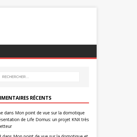
MENTAIRES RÉCENTS
ne
dans
Mon point de vue sur la domotique
ésentation de Life Domus: un projet KNX très
etteur
8
dans
Mon point de vue sur la domotique et