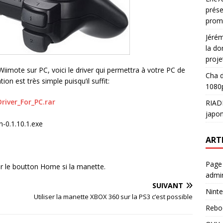
prése
prom
Jéré
la do
proje
 Wiimote sur PC, voici le driver qui permettra à votre PC de
Cha
d
tion est très simple puisqu’il suffit:
1080p
river_For_PC.rar
RIAD
japon
in-0.1.10.1.exe
ART
Page
ur le boutton Home si la manette.
admin
SUIVANT
Ninte
Utiliser la manette XBOX 360 sur la PS3 c’est possible
Rebo