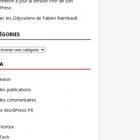
mettre à jour la version PHP de son
Press
n: les Odysséens de Fabien Raimbault
ÉGORIES
A
exion
des publications
 des commentaires
 de WordPress-FR
Vortex
 Tech