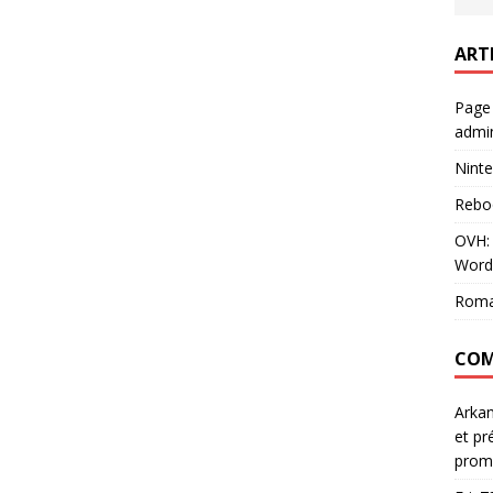
ART
Page
admin
Ninte
Rebo
OVH: 
Word
Roma
COM
Arka
et pr
prom