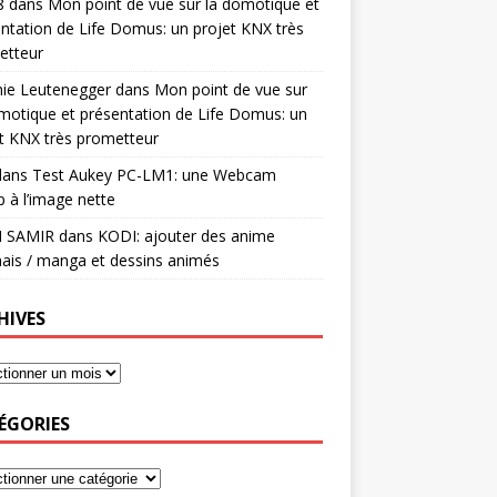
8
dans
Mon point de vue sur la domotique et
ntation de Life Domus: un projet KNX très
etteur
mie Leutenegger
dans
Mon point de vue sur
motique et présentation de Life Domus: un
t KNX très prometteur
ans
Test Aukey PC-LM1: une Webcam
 à l’image nette
I SAMIR
dans
KODI: ajouter des anime
ais / manga et dessins animés
HIVES
ÉGORIES