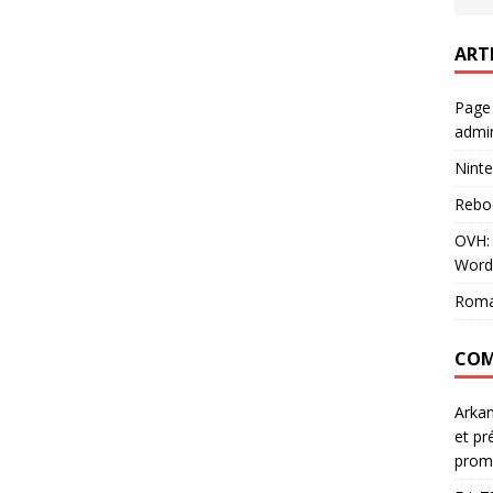
ART
Page
admin
Ninte
Rebo
OVH: 
Word
Roma
COM
Arka
et pr
prom