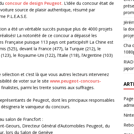
 du
concour de design Peugeot.
L’idée du concour était de
prése
 voiture source de plaisir authentique, résumé par
prom
me P.L.E.A.S.E.
Jéré
la do
tion a été un véritable succès puisque plus de 4000 projets
proje
 réalisés! La notoriété de ce concour a dépassé les
es Française puisque 113 pays ont participés!!! La Chine est
Cha
d
is (525), devant la France (477), la Turquie (212), le
1080p
(123), le Royaume-Uni (122), l’Italie (118), l’Argentine (103)
RIAD
japon
élection et c’est là que vous autres lecteurs intervenez
bilité de voter sur le site
www.peugeot-concours-
ART
 finalistes, parmi les trente soumis aux suffrages.
Page
 représentants de Peugeot, dont les principaux responsables
admin
 désignera le vainqueur du concours.
Ninte
au salon de Francfort :
Rebo
aint-Geours, Directeur Général d’Automobiles Peugeot, du
eur, lors du Salon de Genève