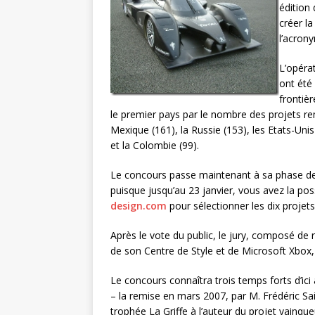
édition
créer la
l’acrony
L’opéra
ont été
frontièr
le premier pays par le nombre des projets rem
Mexique (161), la Russie (153), les Etats-Unis 
et la Colombie (99).
Le concours passe maintenant à sa phase de s
puisque jusqu’au 23 janvier, vous avez la possi
design.com
pour sélectionner les dix projets
Après le vote du public, le jury, composé de
de son Centre de Style et de Microsoft Xbox,
Le concours connaîtra trois temps forts d’ici 
– la remise en mars 2007, par M. Frédéric S
trophée La Griffe à l’auteur du projet vainqu