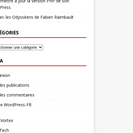
mettre à jour la version PHP de son
Press
n: les Odysséens de Fabien Raimbault
ÉGORIES
A
exion
des publications
 des commentaires
 de WordPress-FR
Vortex
 Tech