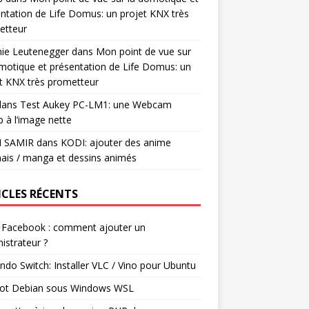
ntation de Life Domus: un projet KNX très
etteur
mie Leutenegger
dans
Mon point de vue sur
motique et présentation de Life Domus: un
t KNX très prometteur
ans
Test Aukey PC-LM1: une Webcam
 à l’image nette
I SAMIR
dans
KODI: ajouter des anime
ais / manga et dessins animés
ICLES RÉCENTS
 Facebook : comment ajouter un
istrateur ?
ndo Switch: Installer VLC / Vino pour Ubuntu
ot Debian sous Windows WSL