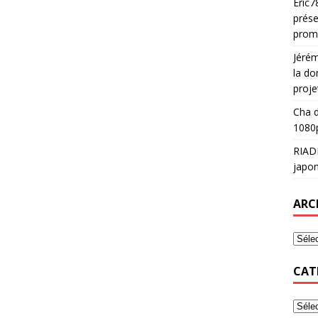
Eric7
prése
prom
Jéré
la do
proje
Cha
d
1080p
RIAD
japon
ARC
CAT