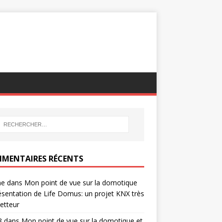
MENTAIRES RÉCENTS
ne
dans
Mon point de vue sur la domotique
ésentation de Life Domus: un projet KNX très
etteur
8
dans
Mon point de vue sur la domotique et