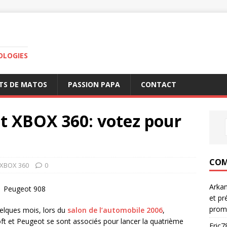
OLOGIES
TS DE MATOS
PASSION PAPA
CONTACT
t XBOX 360: votez pour
COM
XBOX 360
0
Arka
Peugeot 908
et pr
prom
uelques mois, lors du
salon de l’automobile 2006
,
ft et Peugeot se sont associés pour lancer la quatrième
Eric7