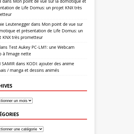
8
dans
Mon point de vue sur la domotique et
ntation de Life Domus: un projet KNX très
etteur
mie Leutenegger
dans
Mon point de vue sur
motique et présentation de Life Domus: un
t KNX très prometteur
ans
Test Aukey PC-LM1: une Webcam
 à l’image nette
I SAMIR
dans
KODI: ajouter des anime
ais / manga et dessins animés
HIVES
ÉGORIES