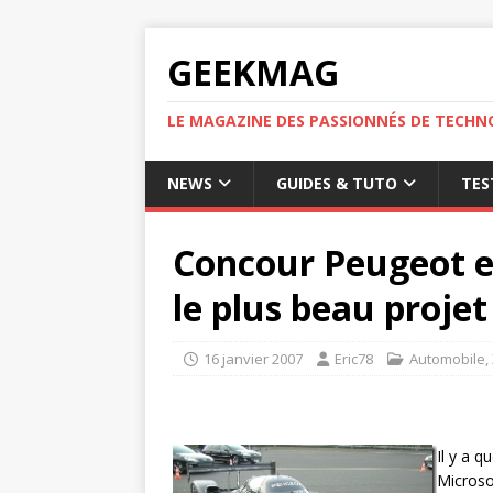
GEEKMAG
LE MAGAZINE DES PASSIONNÉS DE TECHN
NEWS
GUIDES & TUTO
TES
Concour Peugeot e
le plus beau projet
16 janvier 2007
Eric78
Automobile
,
Il y a q
Microso