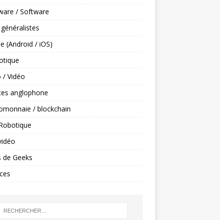
ware / Software
 généralistes
e (Android / iOS)
tique
 / Vidéo
ces anglophone
omonnaie / blockchain
 Robotique
vidéo
s de Geeks
ces