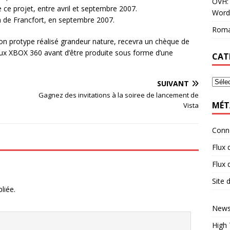
OVH: 
de ce projet, entre avril et septembre 2007.
Word
n de Francfort, en septembre 2007.
Roma
r son protype réalisé grandeur nature, recevra un chèque de
eux XBOX 360 avant d’être produite sous forme d’une
CAT
SUIVANT
Gagnez des invitations à la soiree de lancement de
MÉT
Vista
Conn
Flux 
Flux
Site
liée.
News
High