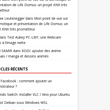
ntation de Life Domus: un projet KNX très
etteur
mie Leutenegger
dans
Mon point de vue sur
motique et présentation de Life Domus: un
t KNX très prometteur
ans
Test Aukey PC-LM1: une Webcam
 à l’image nette
I SAMIR
dans
KODI: ajouter des anime
ais / manga et dessins animés
ICLES RÉCENTS
 Facebook : comment ajouter un
istrateur ?
ndo Switch: Installer VLC / Vino pour Ubuntu
ot Debian sous Windows WSL