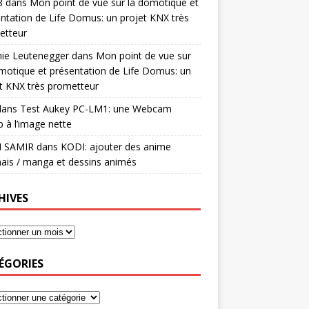
8
dans
Mon point de vue sur la domotique et
ntation de Life Domus: un projet KNX très
etteur
mie Leutenegger
dans
Mon point de vue sur
motique et présentation de Life Domus: un
t KNX très prometteur
ans
Test Aukey PC-LM1: une Webcam
 à l’image nette
I SAMIR
dans
KODI: ajouter des anime
ais / manga et dessins animés
HIVES
ÉGORIES