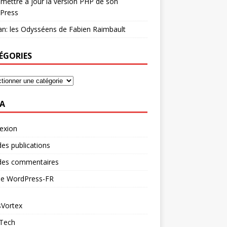
mettre à jour la version PHP de son
Press
n: les Odysséens de Fabien Raimbault
ÉGORIES
A
exion
des publications
 des commentaires
 de WordPress-FR
Vortex
 Tech