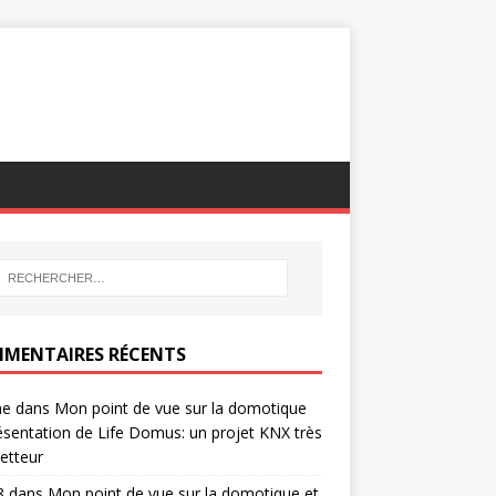
MENTAIRES RÉCENTS
ne
dans
Mon point de vue sur la domotique
ésentation de Life Domus: un projet KNX très
etteur
8
dans
Mon point de vue sur la domotique et