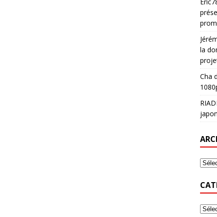
Eric7
prése
prom
Jéré
la do
proje
Cha
d
1080p
RIAD
japon
ARC
CAT