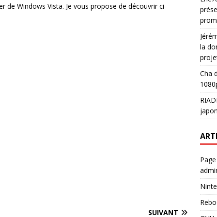
er de Windows Vista. Je vous propose de découvrir ci-
prése
prom
Jéré
la do
proje
Cha
d
1080p
RIAD
japon
ART
Page
admin
Ninte
Rebo
SUIVANT