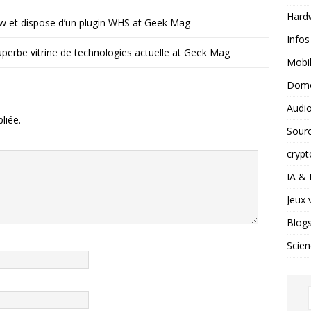
Hard
ow et dispose d’un plugin WHS at Geek Mag
Infos
uperbe vitrine de technologies actuelle at Geek Mag
Mobil
Domo
Audio
liée.
Sour
crypt
IA &
Jeux 
Blog
Scien