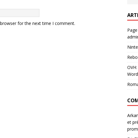
ART
 browser for the next time I comment.
Page
admin
Ninte
Rebo
OVH: 
Word
Roma
COM
Arka
et pr
prom