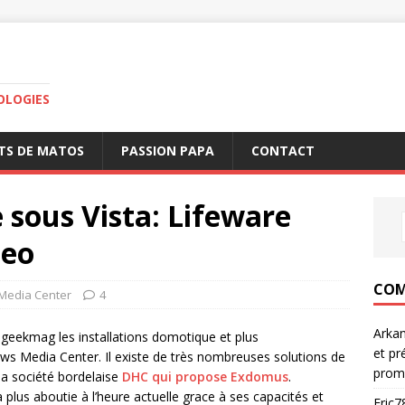
OLOGIES
TS DE MATOS
PASSION PAPA
CONTACT
sous Vista: Lifeware
deo
COM
Media Center
4
Arka
 geekmag les installations domotique et plus
et pr
ows Media Center. Il existe de très nombreuses solutions de
prom
 la société bordelaise
DHC qui propose Exdomus
.
a plus aboutie à l’heure actuelle grace à ses capacités et
Eric7