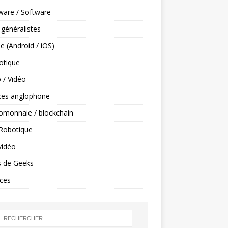
ware / Software
 généralistes
e (Android / iOS)
tique
 / Vidéo
ces anglophone
omonnaie / blockchain
 Robotique
vidéo
s de Geeks
ces