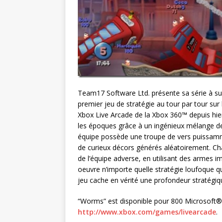
Team17 Software Ltd. présente sa série à su
premier jeu de stratégie au tour par tour sur
Xbox Live Arcade de la Xbox 360™ depuis hier
les époques grâce à un ingénieux mélange de
équipe possède une troupe de vers puissam
de curieux décors générés aléatoirement. Ch
de l’équipe adverse, en utilisant des armes 
oeuvre n’importe quelle stratégie loufoque q
jeu cache en vérité une profondeur stratégique 
“Worms” est disponible pour 800 Microsoft® P
http://www.xbox.com/games/livearcade
.