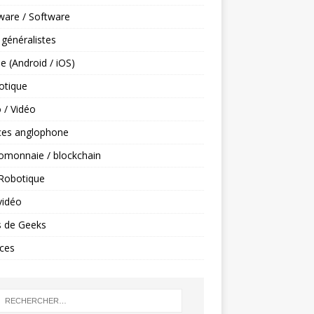
ware / Software
 généralistes
e (Android / iOS)
tique
 / Vidéo
ces anglophone
omonnaie / blockchain
 Robotique
vidéo
s de Geeks
ces