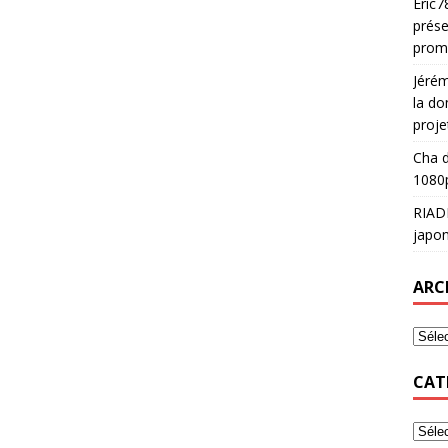
Eric7
prése
prom
Jéré
la do
proje
Cha
d
1080p
RIAD
japon
ARC
CAT