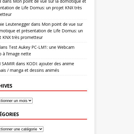
8
dans
Mon point de vue sur la domotique et
ntation de Life Domus: un projet KNX très
etteur
mie Leutenegger
dans
Mon point de vue sur
motique et présentation de Life Domus: un
t KNX très prometteur
ans
Test Aukey PC-LM1: une Webcam
 à l’image nette
I SAMIR
dans
KODI: ajouter des anime
ais / manga et dessins animés
HIVES
ÉGORIES