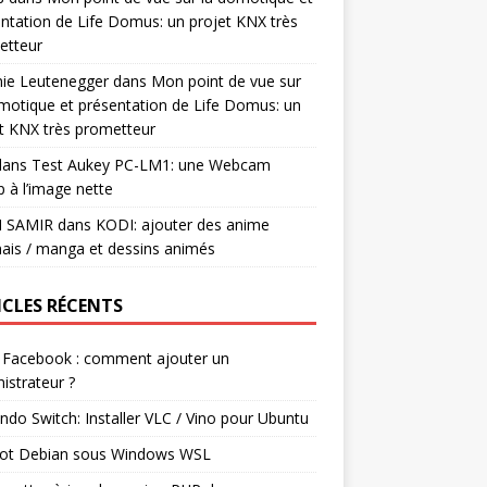
ntation de Life Domus: un projet KNX très
etteur
mie Leutenegger
dans
Mon point de vue sur
motique et présentation de Life Domus: un
t KNX très prometteur
ans
Test Aukey PC-LM1: une Webcam
 à l’image nette
I SAMIR
dans
KODI: ajouter des anime
ais / manga et dessins animés
ICLES RÉCENTS
 Facebook : comment ajouter un
istrateur ?
ndo Switch: Installer VLC / Vino pour Ubuntu
ot Debian sous Windows WSL