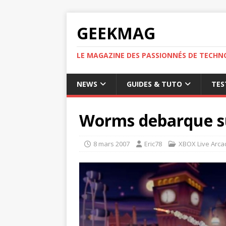
GEEKMAG
LE MAGAZINE DES PASSIONNÉS DE TECHN
NEWS
GUIDES & TUTO
TES
Worms debarque su
8 mars 2007
Eric78
XBOX Live Arca