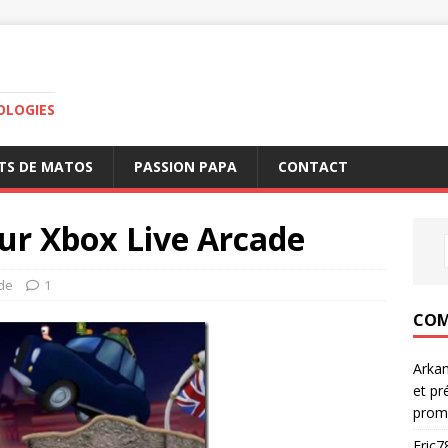
OLOGIES
TS DE MATOS
PASSION PAPA
CONTACT
r Xbox Live Arcade
de
1
COM
Arka
et pr
prom
Eric7