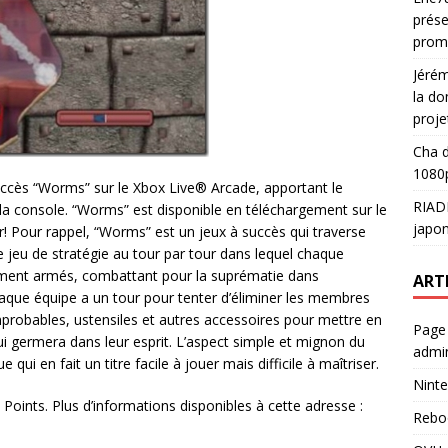
prése
prom
Jéré
la do
proje
Cha
d
1080p
ccès “Worms” sur le Xbox Live® Arcade, apportant le
RIAD
 la console. “Worms” est disponible en téléchargement sur le
japon
! Pour rappel, “Worms” est un jeux à succès qui traverse
 jeu de stratégie au tour par tour dans lequel chaque
ment armés, combattant pour la suprématie dans
ART
aque équipe a un tour pour tenter d’éliminer les membres
improbables, ustensiles et autres accessoires pour mettre en
Page
ui germera dans leur esprit. L’aspect simple et mignon du
admin
qui en fait un titre facile à jouer mais difficile à maîtriser.
Ninte
oints. Plus d’informations disponibles à cette adresse :
Rebo