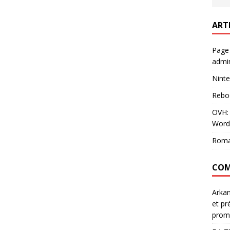
ART
Page
admin
Ninte
Rebo
OVH: 
Word
Roma
COM
Arka
et pr
prom