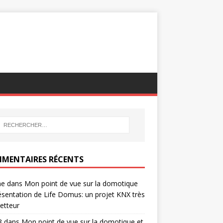
MENTAIRES RÉCENTS
ne
dans
Mon point de vue sur la domotique
ésentation de Life Domus: un projet KNX très
etteur
8
dans
Mon point de vue sur la domotique et