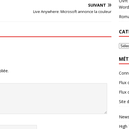
OVH: 
SUIVANT
Word
Live Anywhere: Microsoft annonce la couleur
Roma
CAT
MÉT
liée.
Conn
Flux 
Flux
Site
News
High