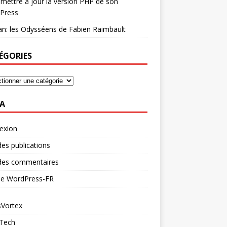
mettre à jour la version PHP de son
Press
n: les Odysséens de Fabien Raimbault
ÉGORIES
A
exion
des publications
 des commentaires
 de WordPress-FR
Vortex
 Tech