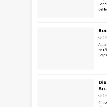
Behem
défil
Roo
5 f
A par
en té
Eclip
Dix
Arc
2 f
Chass