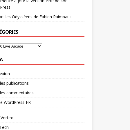
mettre à jour la version PHP de son
Press
n: les Odysséens de Fabien Raimbault
ÉGORIES
A
exion
des publications
 des commentaires
 de WordPress-FR
Vortex
 Tech