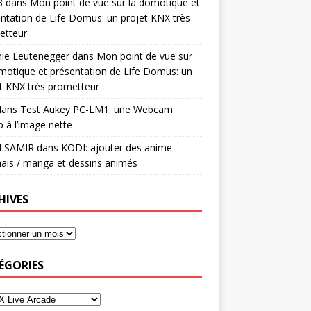
8
dans
Mon point de vue sur la domotique et
ntation de Life Domus: un projet KNX très
etteur
mie Leutenegger
dans
Mon point de vue sur
motique et présentation de Life Domus: un
t KNX très prometteur
ans
Test Aukey PC-LM1: une Webcam
 à l’image nette
I SAMIR
dans
KODI: ajouter des anime
ais / manga et dessins animés
HIVES
ÉGORIES