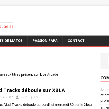
OLOGIES
TS DE MATOS
PASSION PAPA
CONTACT
veaux titres présent sur Live Arcade
COM
 Tracks déboule sur XBLA
Arka
et pr
 mai 2007
Eric78
0
prom
ux Mad Tracks déboule aujourd’hui mercredi 30 sur le Xbox
Eric7