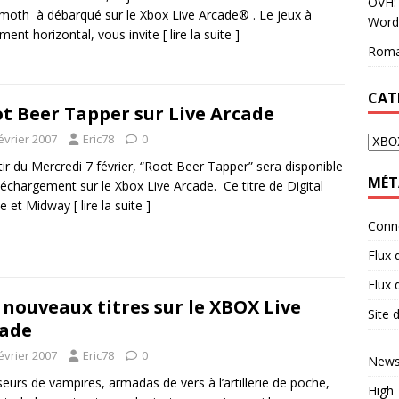
OVH: 
oth à débarqué sur le Xbox Live Arcade® . Le jeux à
Word
ement horizontal, vous invite
[ lire la suite ]
Roma
CAT
t Beer Tapper sur Live Arcade
évrier 2007
Eric78
0
tir du Mercredi 7 février, “Root Beer Tapper” sera disponible
MÉT
léchargement sur le Xbox Live Arcade. Ce titre de Digital
se et Midway
[ lire la suite ]
Conn
Flux 
Flux
 nouveaux titres sur le XBOX Live
Site
ade
évrier 2007
Eric78
0
News
eurs de vampires, armadas de vers à l’artillerie de poche,
High