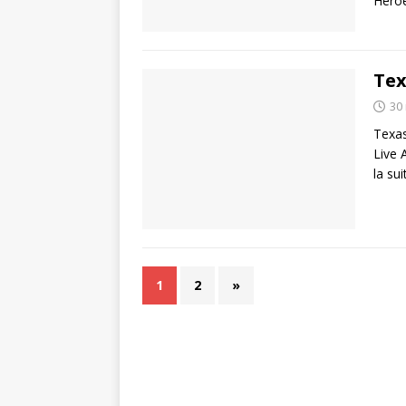
Heroe
Tex
30
Texas
Live 
la sui
1
2
»