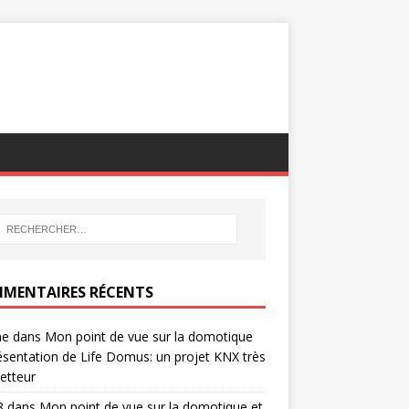
MENTAIRES RÉCENTS
ne
dans
Mon point de vue sur la domotique
ésentation de Life Domus: un projet KNX très
etteur
8
dans
Mon point de vue sur la domotique et