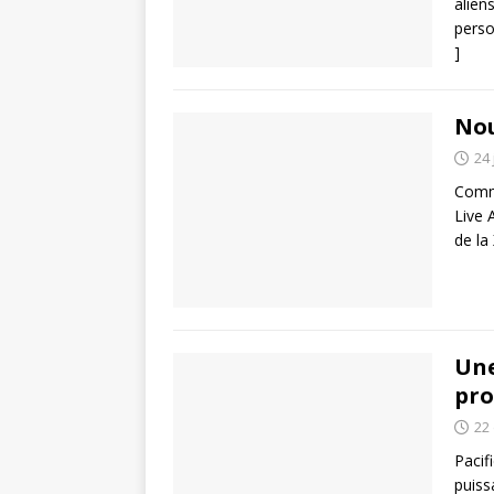
alien
perso
]
Nou
24 
Comme
Live 
de la
Un
pro
22
Pacif
puiss