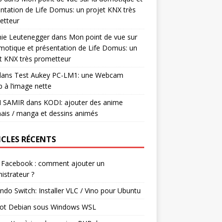
ntation de Life Domus: un projet KNX très
etteur
mie Leutenegger
dans
Mon point de vue sur
motique et présentation de Life Domus: un
t KNX très prometteur
ans
Test Aukey PC-LM1: une Webcam
 à l’image nette
I SAMIR
dans
KODI: ajouter des anime
ais / manga et dessins animés
ICLES RÉCENTS
 Facebook : comment ajouter un
istrateur ?
ndo Switch: Installer VLC / Vino pour Ubuntu
ot Debian sous Windows WSL