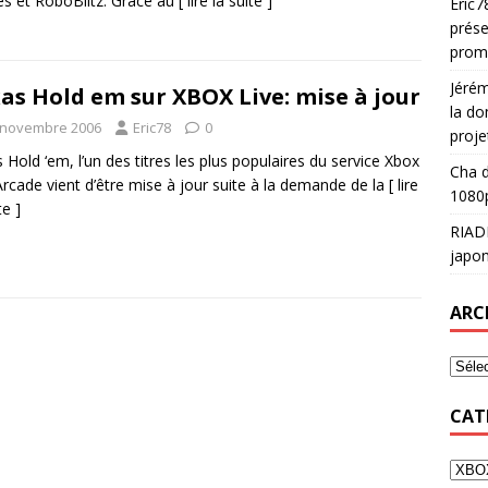
s et RoboBlitz. Grâce au
[ lire la suite ]
Eric7
prése
prom
Jéré
as Hold em sur XBOX Live: mise à jour
la do
 novembre 2006
Eric78
0
proje
 Hold ‘em, l’un des titres les plus populaires du service Xbox
Cha
d
Arcade vient d’être mise à jour suite à la demande de la
[ lire
1080p
te ]
RIAD
japon
ARC
CAT