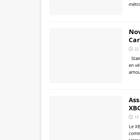
métro
Nov
Car
22
Stain
en vé
amour
Ass
XBO
13
Le XB
comme