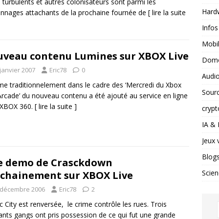
s turbulents et autres colonisateurs sont parmi les
Hard
nnages attachants de la prochaine fournée de
[ lire la suite
Infos
Mobil
veau contenu Lumines sur XBOX Live
Domo
janvier 2007
Eric78
0
Audio
 traditionnelement dans le cadre des ‘Mercredi du Xbox
Sour
Arcade’ du nouveau contenu a été ajouté au service en ligne
 XBOX 360.
[ lire la suite ]
crypt
IA &
Jeux 
Blog
e demo de Crasckdown
Scien
chainement sur XBOX Live
 décembre 2006
Eric78
2
ic City est renversée, le crime contrôle les rues. Trois
ants gangs ont pris possession de ce qui fut une grande