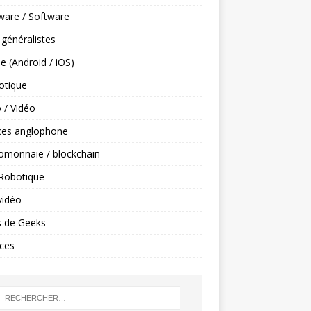
ware / Software
 généralistes
e (Android / iOS)
tique
 / Vidéo
ces anglophone
omonnaie / blockchain
 Robotique
vidéo
s de Geeks
ces