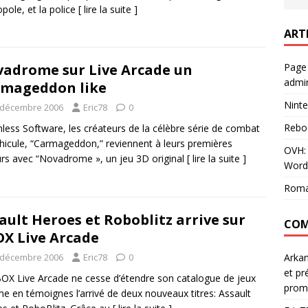
pole, et la police
[ lire la suite ]
ART
Page
adrome sur Live Arcade un
admin
mageddon like
Ninte
 décembre 2006
Eric78
0
Rebo
less Software, les créateurs de la célèbre série de combat
hicule, “Carmageddon,” reviennent à leurs premières
OVH: 
s avec “Novadrome », un jeu 3D original
[ lire la suite ]
Word
Roma
ault Heroes et Roboblitz arrive sur
COM
X Live Arcade
 décembre 2006
Eric78
0
Arka
et pr
OX Live Arcade ne cesse d’étendre son catalogue de jeux
prom
 en témoignes l’arrivé de deux nouveaux titres: Assault