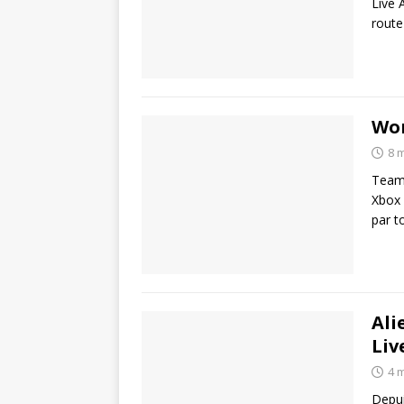
Live 
route
Wor
8 
Team1
Xbox 
par t
Ali
Liv
4 
Depui