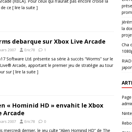
Arcade (XBLA). Pour ceux qui n’aurait pas encore croisé la
prése
 de ce
[ lire la suite ]
prom
Jéré
la do
proje
ms debarque sur Xbox Live Arcade
Cha
d
mars 2007
Eric78
1
1080p
7 Software Ltd. présente sa série à succès “Worms” sur le
RIAD
Live® Arcade, apportant le premier jeu de stratégie au tour
japon
our sur
[ lire la suite ]
ART
Page
admin
en « Hominid HD » envahit le Xbox
e Arcade
Ninte
mars 2007
Eric78
0
Rebo
s mercredi dernier, le jeu culte “Alien Hominid HD” de The