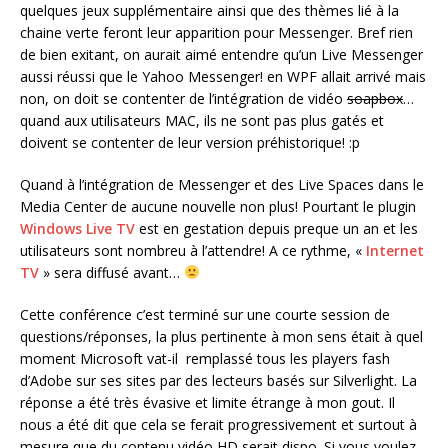
quelques jeux supplémentaire ainsi que des thèmes lié à la
chaine verte feront leur apparition pour Messenger. Bref rien
de bien exitant, on aurait aimé entendre qu’un Live Messenger
aussi réussi que le Yahoo Messenger! en WPF allait arrivé mais
non, on doit se contenter de l’intégration de vidéo
soapbox
…
quand aux utilisateurs MAC, ils ne sont pas plus gatés et
doivent se contenter de leur version préhistorique! :p
Quand à l’intégration de Messenger et des Live Spaces dans le
Media Center de aucune nouvelle non plus! Pourtant le plugin
Windows Live TV
est en gestation depuis preque un an et les
utilisateurs sont nombreu à l’attendre! A ce rythme, «
Internet
TV
» sera diffusé avant…
Cette conférence c’est terminé sur une courte session de
questions/réponses, la plus pertinente à mon sens était à quel
moment Microsoft vat-il remplassé tous les players fash
d’Adobe sur ses sites par des lecteurs basés sur Silverlight. La
réponse a été très évasive et limite étrange à mon gout. Il
nous a été dit que cela se ferait progressivement et surtout à
mesure que du contenu vidéo HD serait dispo. Si vous voulez