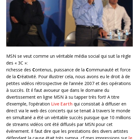
MSN se veut comme un véritable média social qui suit la règle
des « 3C »:
richesse des
C
ontenus, puissance de la
C
ommunauté et force
de la
C
réativité. Pour illustrer cela, nous avons eu le droit à de
petites vidéos rétrospective de l’année 2007 et des opérations
à succès. Et il faut avoueur que dans le domaine du
divertissement en ligne MSN à su tapper très fort! A titre
d’exemple, l’opération
Live Earth
qui consistait à diffuser en
direct via le web des concerts qui se tenait à travers le monde
en simultané a été un véritable succès puisque que 10 millions
de streams vidéos ont été diffusés par MSN pour cet
évènement. Il faut dire que les prestations des divers artistes
défendant la cause était très sympa, cf mes impressions sur
le