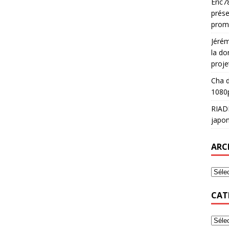
Eric7
prése
prom
Jéré
la do
proje
Cha
d
1080p
RIAD
japon
ARC
CAT