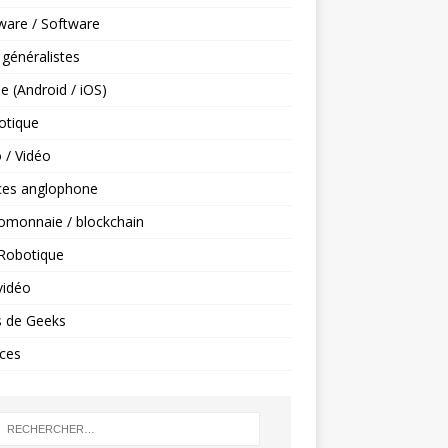
ware / Software
 généralistes
e (Android / iOS)
tique
 / Vidéo
ces anglophone
omonnaie / blockchain
 Robotique
vidéo
s de Geeks
ces