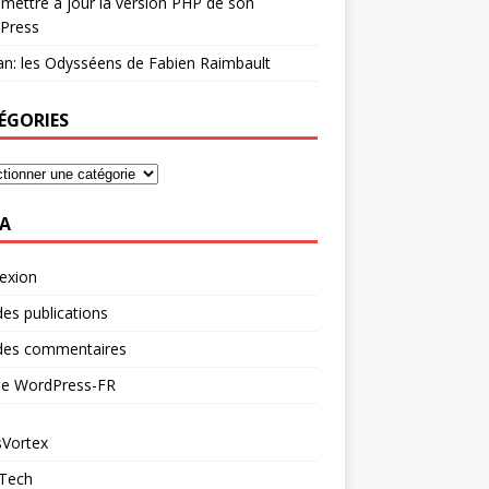
mettre à jour la version PHP de son
Press
n: les Odysséens de Fabien Raimbault
ÉGORIES
A
exion
des publications
 des commentaires
 de WordPress-FR
Vortex
 Tech