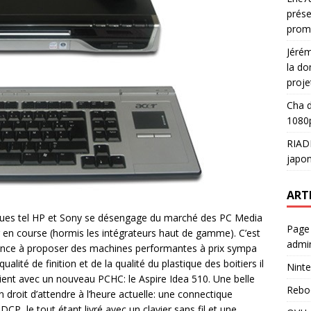
prése
prom
Jéré
la do
proje
Cha
d
1080p
RIAD
japon
ART
es tel HP et Sony se désengage du marché des PC Media
Page
r en course (hormis les intégrateurs haut de gamme). C’est
admin
ance à proposer des machines performantes à prix sympa
alité de finition et de la qualité du plastique des boitiers il
Ninte
evient avec un nouveau PCHC: le Aspire Idea 510. Une belle
Rebo
 droit d’attendre à l’heure actuelle: une connectique
, le tout étant livré avec un clavier sans fil et une