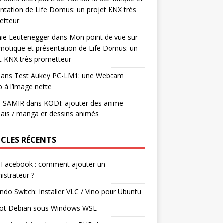
ntation de Life Domus: un projet KNX très
etteur
mie Leutenegger
dans
Mon point de vue sur
motique et présentation de Life Domus: un
t KNX très prometteur
ans
Test Aukey PC-LM1: une Webcam
 à l’image nette
I SAMIR
dans
KODI: ajouter des anime
ais / manga et dessins animés
ICLES RÉCENTS
 Facebook : comment ajouter un
istrateur ?
ndo Switch: Installer VLC / Vino pour Ubuntu
ot Debian sous Windows WSL