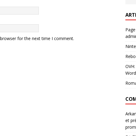
ART
Page
admin
 browser for the next time I comment.
Ninte
Rebo
OVH: 
Word
Roma
COM
Arka
et pr
prom