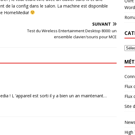
OVH: 
t de la config dans le salon. La machine est disponible
Word
site HomeMedia!
Roma
SUIVANT
Test du Wireless Entertainment Desktop 8000: un
CAT
ensemble clavier/souris pour MCE
MÉT
Conn
Flux 
edia ! L ‘appareil est sorti il y a bien un an maintenant…
Flux
Site
News
High