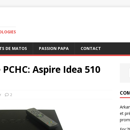
OLOGIES
TS DE MATOS
PASSION PAPA
CONTACT
 PCHC: Aspire Idea 510
COM
r
2
Arka
et pr
prom
Eric7