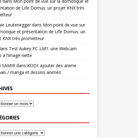
8
dans
Mon point de vue sur la domotique et
ntation de Life Domus: un projet KNX très
etteur
mie Leutenegger
dans
Mon point de vue sur
motique et présentation de Life Domus: un
t KNX très prometteur
ans
Test Aukey PC-LM1: une Webcam
 à l’image nette
I SAMIR
dans
KODI: ajouter des anime
ais / manga et dessins animés
HIVES
ÉGORIES