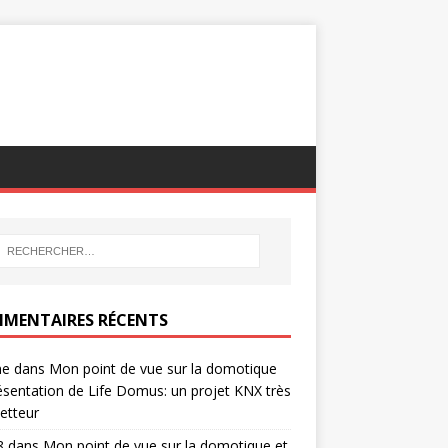
MENTAIRES RÉCENTS
ne
dans
Mon point de vue sur la domotique
ésentation de Life Domus: un projet KNX très
etteur
8
dans
Mon point de vue sur la domotique et