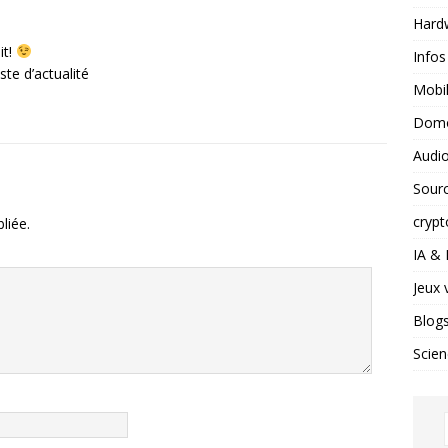
Hard
it!
Infos
ste d’actualité
Mobil
Domo
Audio
Sour
crypt
liée.
IA &
Jeux 
Blog
Scien