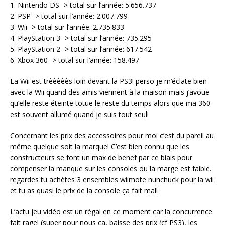
1. Nintendo DS -> total sur l’année: 5.656.737
2. PSP -> total sur l’année: 2.007.799
3. Wii -> total sur l’année: 2.735.833
4. PlayStation 3 -> total sur l’année: 735.295
5. PlayStation 2 -> total sur l’année: 617.542
6. Xbox 360 -> total sur l’année: 158.497
La Wii est trèèèèès loin devant la PS3! perso je m’éclate bien
avec la Wii quand des amis viennent à la maison mais j’avoue
qu’elle reste éteinte totue le reste du temps alors que ma 360
est souvent allumé quand je suis tout seul!
Concernant les prix des accessoires pour moi c’est du pareil au
même quelque soit la marque! C’est bien connu que les
constructeurs se font un max de benef par ce biais pour
compenser la manque sur les consoles ou la marge est faible.
regardes tu achètes 3 ensembles wiimote nunchuck pour la wii
et tu as quasi le prix de la console ça fait mal!
L’actu jeu vidéo est un régal en ce moment car la concurrence
fait rage! (super pour nous ça, baisse des prix (cf PS3), les