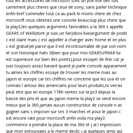
tout les accessoires de microsoft sont un poil voir des fois
carrement plus cheres que ceux de sony, sans parler technique
enfin bref cummuler tout ca au pack le moins chere de chez
microsoft vous obtenez une console beaucoup plus chere que
la play3,les quelques arguments favorables a la 360 s appelle
GEARS of WAR(dont je suis un fan)xbox live(argument de poids
c est claire mais c est appeller a changer avec home et en plus
c est gratuit)et parce que il est incontournable de par son nom
et son historique halo 3(bien que pour moi GEARSofWAR lui
est superieure sur bien des points).pour essayer de finir car je
suis toujours assez bavard quand je parle console apparament
tu aimes les chiffres essaye de trouver les meme mais au
japon et europe car tes chiffres ne concerne que les usa et on
connais l amour des americains pour leurs produits,tu verras
peut etre que en europe 178Þ ventes sur la ps3 depuis la
baisse des prix et que au japon meme la play2 se vend encore
mieux que la 360.jamais aucun constructeur de console n as
gagner sans s imposer sur ses 3 marches et pour le japon c
est encore rate pour microsoft enfin voila ma play3
commence a prendre la place de ma 360 et j ai l impression
que mon entourages a le meme declic j ai quelques amis qui