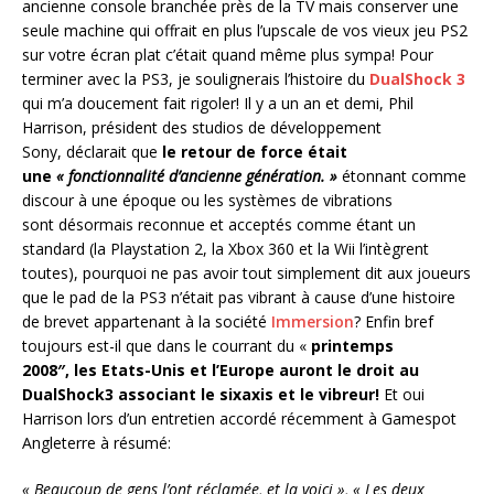
ancienne console branchée près de la TV mais conserver une
seule machine qui offrait en plus l’upscale de vos vieux jeu PS2
sur votre écran plat c’était quand même plus sympa! Pour
terminer avec la PS3, je soulignerais l’histoire du
DualShock 3
qui m’a doucement fait rigoler! Il y a un an et demi, Phil
Harrison, président des studios de développement
Sony, déclarait que
le retour de force était
une
« fonctionnalité d’ancienne génération. »
étonnant comme
discour à une époque ou les systèmes de vibrations
sont désormais reconnue et acceptés comme étant un
standard (la Playstation 2, la Xbox 360 et la Wii l’intègrent
toutes), pourquoi ne pas avoir tout simplement dit aux joueurs
que le pad de la PS3 n’était pas vibrant à cause d’une histoire
de brevet appartenant à la société
Immersion
? Enfin bref
toujours est-il que dans le courrant du «
printemps
2008″, les Etats-Unis et l’Europe auront le droit au
DualShock3
associant le sixaxis et le vibreur!
Et oui
Harrison lors d’un entretien accordé récemment à Gamespot
Angleterre à résumé:
« Beaucoup de gens l’ont réclamée, et la voici »,
« Les deux