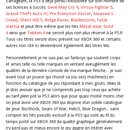
s’arrageant, la PS3 a déjà perdu l’exclusivité sur bon nombre de
ses licences à succès:
Devil May Cry 4
,
Virtua Fighter 5
,
Grand Theft Auto IV
,
Pro Evolution Soccer
,
Assassin’s
Creed
,
Silent Hill 5
,
Ridge Racer
,
Bladestorm
,
Fatal
Inertia
et peut être même que les hits
Metal Gear Solid
4
ainsi que
Tekken 6
ne seront plus non plus réservé à la PS3!
Tous ces titres seront donc présent sur XBOX 360 et certains
autres non cité ici deviendront également des titres Wii.
Personnelement je ne suis pas un fanboys qui soutient corps
et ames telle ou telle marques en ventant aveuglément les
qualités de la dernière console de ma marque fétiche… je suis
avant tout un joueur qui choisit sa (ou ses) machine(s) en
fonction du catalogue de jeu répondant à mes gouts. Mais là
je dois avouer que je ne comprends pas trop ceux qui achète
au tarif plein pot la PS3 alors que pour quasi moitié moins cher
on peut avoir une XBOX 360 qui dispose d’un solide catalogue
de jeux: BioShock, Gears of War, Halo3, Blue Dragon… sans
compter les hits pseudo exclusif à la PS3 qui sont au fil du
temps porté sur XBOX 360 (la qualité graphique généralement
n’y perd pas et mieux encore le jeu gagne en intéret avec