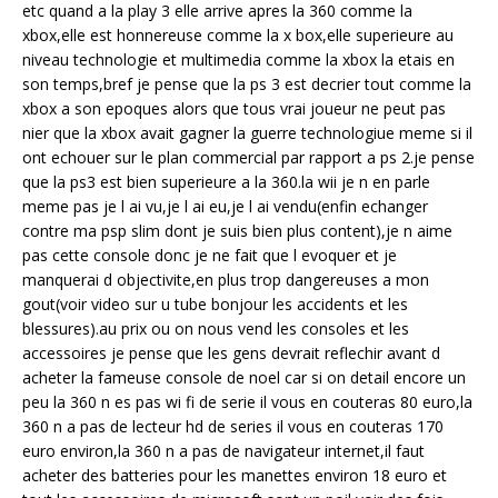
etc quand a la play 3 elle arrive apres la 360 comme la
xbox,elle est honnereuse comme la x box,elle superieure au
niveau technologie et multimedia comme la xbox la etais en
son temps,bref je pense que la ps 3 est decrier tout comme la
xbox a son epoques alors que tous vrai joueur ne peut pas
nier que la xbox avait gagner la guerre technologiue meme si il
ont echouer sur le plan commercial par rapport a ps 2.je pense
que la ps3 est bien superieure a la 360.la wii je n en parle
meme pas je l ai vu,je l ai eu,je l ai vendu(enfin echanger
contre ma psp slim dont je suis bien plus content),je n aime
pas cette console donc je ne fait que l evoquer et je
manquerai d objectivite,en plus trop dangereuses a mon
gout(voir video sur u tube bonjour les accidents et les
blessures).au prix ou on nous vend les consoles et les
accessoires je pense que les gens devrait reflechir avant d
acheter la fameuse console de noel car si on detail encore un
peu la 360 n es pas wi fi de serie il vous en couteras 80 euro,la
360 n a pas de lecteur hd de series il vous en couteras 170
euro environ,la 360 n a pas de navigateur internet,il faut
acheter des batteries pour les manettes environ 18 euro et