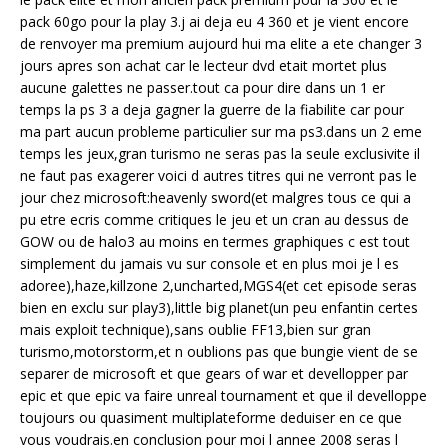
pack 60go pour la play 3.j ai deja eu 4 360 et je vient encore
de renvoyer ma premium aujourd hui ma elite a ete changer 3
jours apres son achat car le lecteur dvd etait mortet plus
aucune galettes ne passer.tout ca pour dire dans un 1 er
temps la ps 3 a deja gagner la guerre de la fiabilite car pour
ma part aucun probleme particulier sur ma ps3.dans un 2 eme
temps les jeux,gran turismo ne seras pas la seule exclusivite il
ne faut pas exagerer voici d autres titres qui ne verront pas le
jour chez microsoft:heavenly sword(et malgres tous ce qui a
pu etre ecris comme critiques le jeu et un cran au dessus de
GOW ou de halo3 au moins en termes graphiques c est tout
simplement du jamais vu sur console et en plus moi je l es
adoree),haze,killzone 2,uncharted,MGS4(et cet episode seras
bien en exclu sur play3),little big planet(un peu enfantin certes
mais exploit technique),sans oublie FF13,bien sur gran
turismo,motorstorm,et n oublions pas que bungie vient de se
separer de microsoft et que gears of war et devellopper par
epic et que epic va faire unreal tournament et que il develloppe
toujours ou quasiment multiplateforme deduiser en ce que
vous voudrais.en conclusion pour moi l annee 2008 seras l