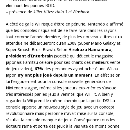
éliminant les pannes ROD.
– présence de
killer titles: Halo 3 et Bioshock…
A côté de ça la Wii risque d’être en pénurie, Nintendo a affirmé
que les consoles risquaient de se faire rare dans les rayons
tout comme l’année dernière, de plus les nouveaux titres ultra
attendue ne débarqueront qu’en 2008 (Super Mario Galaxy et
Super Smash Bros. Brawl). Selon
Hirokazu Hamamura,
président d’Enterbrain
(société qui détient le magasine
japonais Famitsu célèbre pour ses charts des meilleurs vente
de jeux vidéo),
67%
des personnes ayant acheté une Wii au
Japon
n’y ont plus joué depuis un moment
. En effet selon
lui l’engouement pour la console nouvelle génération de
Nintendo stagne, même si les joueurs eux-mêmes s’avoue
très intéressés par les jeux à venir tel que Wii Fit. A bien y
regarder la Wii prend le même chemin que la petite DS! La
console apporte un nouveau style de jeu avec un concept
révolutionnaire mais personne n’avait misé sur la console,
résultat la console manque de jeux! Conséquence tous les
éditeurs rame et sorte des jeux à la vas vite de moins bonne