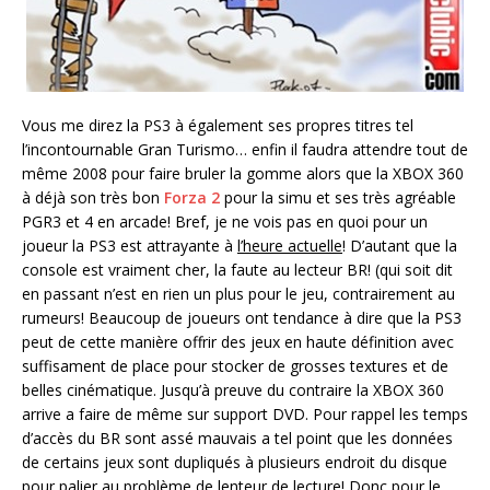
Vous me direz la PS3 à également ses propres titres tel
l’incontournable Gran Turismo… enfin il faudra attendre tout de
même 2008 pour faire bruler la gomme alors que la XBOX 360
à déjà son très bon
Forza 2
pour la simu et ses très agréable
PGR3 et 4 en arcade! Bref, je ne vois pas en quoi pour un
joueur la PS3 est attrayante à
l’heure actuelle
! D’autant que la
console est vraiment cher, la faute au lecteur BR! (qui soit dit
en passant n’est en rien un plus pour le jeu, contrairement au
rumeurs! Beaucoup de joueurs ont tendance à dire que la PS3
peut de cette manière offrir des jeux en haute définition avec
suffisament de place pour stocker de grosses textures et de
belles cinématique. Jusqu’à preuve du contraire la XBOX 360
arrive a faire de même sur support DVD. Pour rappel les temps
d’accès du BR sont assé mauvais a tel point que les données
de certains jeux sont dupliqués à plusieurs endroit du disque
pour palier au problème de lenteur de lecture! Donc pour le