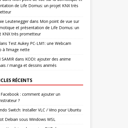
ntation de Life Domus: un projet KNX très
etteur
mie Leutenegger
dans
Mon point de vue sur
motique et présentation de Life Domus: un
t KNX très prometteur
ans
Test Aukey PC-LM1: une Webcam
 à l’image nette
I SAMIR
dans
KODI: ajouter des anime
ais / manga et dessins animés
ICLES RÉCENTS
 Facebook : comment ajouter un
istrateur ?
ndo Switch: Installer VLC / Vino pour Ubuntu
ot Debian sous Windows WSL