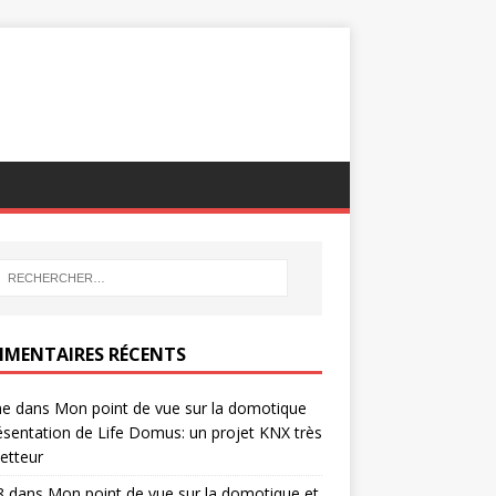
MENTAIRES RÉCENTS
ne
dans
Mon point de vue sur la domotique
ésentation de Life Domus: un projet KNX très
etteur
8
dans
Mon point de vue sur la domotique et