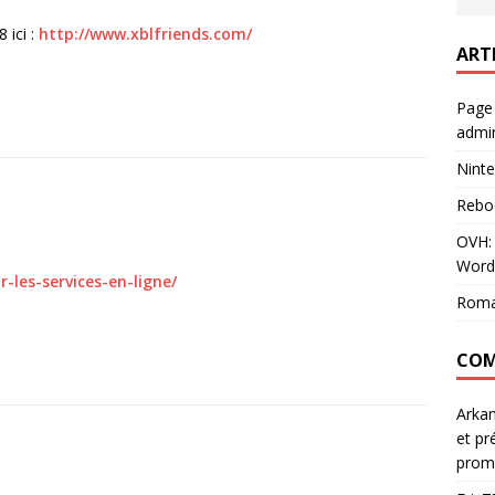
 ici :
http://www.xblfriends.com/
ART
Page
admin
Ninte
Rebo
OVH: 
Word
-les-services-en-ligne/
Roma
COM
Arka
et pr
prom