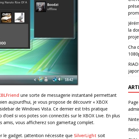
prése
prom
Jéré
la do
proje
Cha
d
1080p
RIAD
japon
ART
XBLFriend
une sorte de messagerie instantané permettant
bien aujourd’hui, je vous propose de découvrir « XBOX
Page
sidebar de Windows Vista. Ce dernier est très pratique
admin
p d’oeil si vos potes son connectés sur le XBOX Live. En plus
Ninte
 vos amis, vous afficherez son gamertag complet.
Rebo
r le gadget. (attention nécessite que
SilverLight
soit