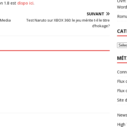
OVH: 
on 1.8 est
dispo ici
.
Word
SUIVANT
Roma
e Media
Test Naruto sur XBOX 360: le jeu mérite t-il le titre
d’hokage?
CAT
MÉT
Conn
Flux 
Flux
Site
News
High