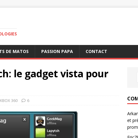
OLOGIES
TS DE MATOS
PASSION PAPA
CONTACT
: le gadget vista pour
COM
XBOX 360
6
Arka
et pr
prom
Eric7