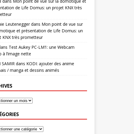
8
dans
Mon point de vue sur la domotique et
ntation de Life Domus: un projet KNX très
etteur
mie Leutenegger
dans
Mon point de vue sur
motique et présentation de Life Domus: un
t KNX très prometteur
ans
Test Aukey PC-LM1: une Webcam
 à l’image nette
I SAMIR
dans
KODI: ajouter des anime
ais / manga et dessins animés
HIVES
ÉGORIES