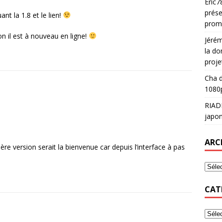
Eric7
prése
nt la 1.8 et le lien!
prom
on il est à nouveau en ligne!
Jéré
la do
proje
Cha
d
1080p
RIAD
japon
ARC
ière version serait la bienvenue car depuis l’interface à pas
CAT