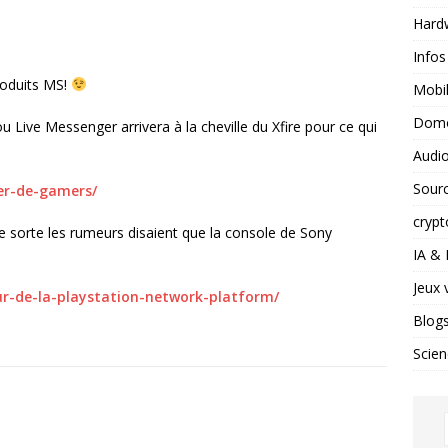
Hard
Infos
roduits MS!
Mobil
Domo
u Live Messenger arrivera à la cheville du Xfire pour ce qui
Audio
Sour
er-de-gamers/
crypt
e sorte les rumeurs disaient que la console de Sony
IA &
Jeux 
ur-de-la-playstation-network-platform/
Blog
Scien