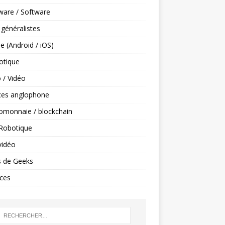
ware / Software
 généralistes
e (Android / iOS)
tique
 / Vidéo
ces anglophone
omonnaie / blockchain
 Robotique
vidéo
s de Geeks
ces