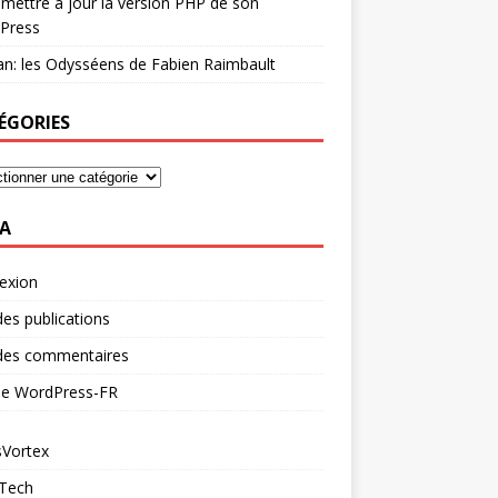
mettre à jour la version PHP de son
Press
n: les Odysséens de Fabien Raimbault
ÉGORIES
A
exion
des publications
 des commentaires
 de WordPress-FR
Vortex
 Tech