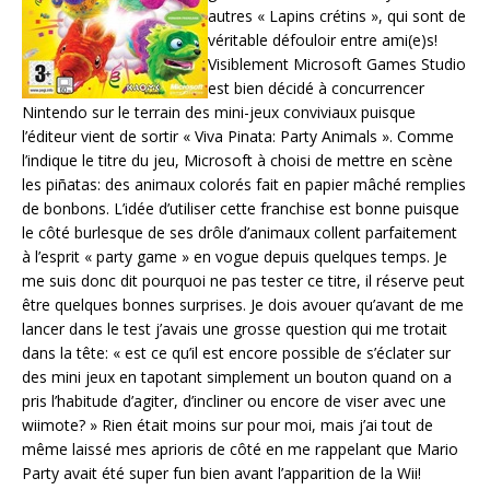
autres « Lapins crétins », qui sont de
véritable défouloir entre ami(e)s!
Visiblement Microsoft Games Studio
est bien décidé à concurrencer
Nintendo sur le terrain des mini-jeux conviviaux puisque
l’éditeur vient de sortir « Viva Pinata: Party Animals ». Comme
l’indique le titre du jeu, Microsoft à choisi de mettre en scène
les piñatas: des animaux colorés fait en papier mâché remplies
de bonbons. L’idée d’utiliser cette franchise est bonne puisque
le côté burlesque de ses drôle d’animaux collent parfaitement
à l’esprit « party game » en vogue depuis quelques temps. Je
me suis donc dit pourquoi ne pas tester ce titre, il réserve peut
être quelques bonnes surprises. Je dois avouer qu’avant de me
lancer dans le test j’avais une grosse question qui me trotait
dans la tête: « est ce qu’il est encore possible de s’éclater sur
des mini jeux en tapotant simplement un bouton quand on a
pris l’habitude d’agiter, d’incliner ou encore de viser avec une
wiimote? » Rien était moins sur pour moi, mais j’ai tout de
même laissé mes aprioris de côté en me rappelant que Mario
Party avait été super fun bien avant l’apparition de la Wii!