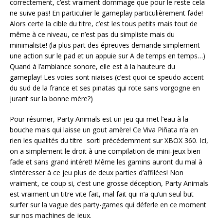
correctement, c’est vraiment dommage que pour le reste cela
ne suive pas! En particulier le gameplay particulièrement fade!
Alors certe la cible du titre, c’est les tous petits mais tout de
même à ce niveau, ce n’est pas du simpliste mais du
minimaliste! (la plus part des épreuves demande simplement
une action sur le pad et un appuie sur A de temps en temps…)
Quand à l’ambiance sonore, elle est à la hauteure du
gameplay! Les voies sont niaises (c’est quoi ce speudo accent
du sud de la france et ses pinatas qui rote sans vorgogne en
jurant sur la bonne mère?)
Pour résumer, Party Animals est un jeu qui met l’eau à la
bouche mais qui laisse un gout amère! Ce Viva Piñata n’a en
rien les qualités du titre sorti précédemment sur XBOX 360. Ici,
on a simplement le droit à une compilation de mini-jeux bien
fade et sans grand intéret! Même les gamins auront du mal à
s’intéresser à ce jeu plus de deux parties d’affilées! Non
vraiment, ce coup si, c’est une grosse déception, Party Animals
est vraiment un titre vite fait, mal fait qui n’a qu’un seul but
surfer sur la vague des party-games qui déferle en ce moment
sur nos machines de jeux.