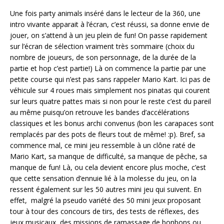
Une fois party animals inséré dans le lecteur de la 360, une
intro vivante apparait à l’écran, c’est réussi, sa donne envie de
jouer, on s’attend à un jeu plein de fun! On passe rapidement
sur l’écran de sélection vraiment très sommaire (choix du
nombre de joueurs, de son personnage, de la durée de la
partie et hop c’est partie!) Là on commence la partie par une
petite course qui n’est pas sans rappeler Mario Kart. Ici pas de
véhicule sur 4 roues mais simplement nos pinatas qui courent
sur leurs quatre pattes mais si non pour le reste c’est du pareil
au même puisqu’on retrouve les bandes d’accélérations
classiques et les bonus archi convenus (bon les carapaces sont
remplacés par des pots de fleurs tout de même! :p). Bref, sa
commence mal, ce mini jeu ressemble à un clône raté de
Mario Kart, sa manque de difficulté, sa manque de pêche, sa
manque de fun! Là, ou cela devient encore plus moche, c’est
que cette sensation d’ennuie lié à la molesse du jeu, on la
ressent également sur les 50 autres mini jeu qui suivent. En
effet, malgré la pseudo variété des 50 mini jeux proposant
tour à tour des concours de tirs, des tests de réflexes, des
jeux musicaux, des missions de ramassage de bonbons ou