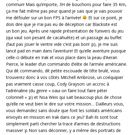
commun! Mais qu’importe, 3H de bouchons pour faire 35 Km,
ça me fait même pas peur quand je sais que je vais pouvoir
me défouler sur un bon FPS à l’arrivée!
Et sur ce point, je
dois dire que je n’ai pas eu de déception car Blacksite est
un bon jeu. Après une rapide présentation de l’univers du jeu
(qui vaut son pesant de cacahuète) et un passage au buffet
(faut pas jouer le ventre vide c’est pas bon! :p), je me suis
lancé pad en main dans l’aventure! Et qu’elle aventure puisque
celle-ci débute en Irak et vous place dans la peau d’Aeran
Pierce, le leader d’un commando d’elite de l’armée américaine.
Qui dit commando, dit petite escouade de tête brulé, vous
trouverez donc à vos côtés Mitchell Ambrose, un coéquipier
pas vraiment casse coup, Cody Grayson: un accroc à
l’adrénaline (du genre « oaui on faire tout faire péter
colonnel! » :p) et Noa Weis qui sait beaucoup plus de chose
qu’elle ne veut bien le dire sur votre mission… Dailleurs vous,
vous demandez sans doute que font les soldats américains
envoyés en mission en Irak dans ce jeu? Bah ils sont tout
simplement parti chercher la trace d’armes de destructions
massive! :p Non sans déconner, y a même des portraits de