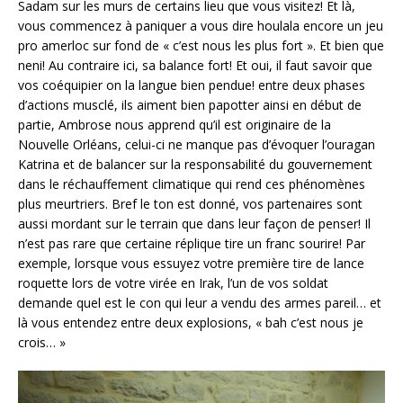
Sadam sur les murs de certains lieu que vous visitez! Et là,
vous commencez à paniquer a vous dire houlala encore un jeu
pro amerloc sur fond de « c’est nous les plus fort ». Et bien que
neni! Au contraire ici, sa balance fort! Et oui, il faut savoir que
vos coéquipier on la langue bien pendue! entre deux phases
d’actions musclé, ils aiment bien papotter ainsi en début de
partie, Ambrose nous apprend qu’il est originaire de la
Nouvelle Orléans, celui-ci ne manque pas d’évoquer l’ouragan
Katrina et de balancer sur la responsabilité du gouvernement
dans le réchauffement climatique qui rend ces phénomènes
plus meurtriers. Bref le ton est donné, vos partenaires sont
aussi mordant sur le terrain que dans leur façon de penser! Il
n’est pas rare que certaine réplique tire un franc sourire! Par
exemple, lorsque vous essuyez votre première tire de lance
roquette lors de votre virée en Irak, l’un de vos soldat
demande quel est le con qui leur a vendu des armes pareil… et
là vous entendez entre deux explosions, « bah c’est nous je
crois… »