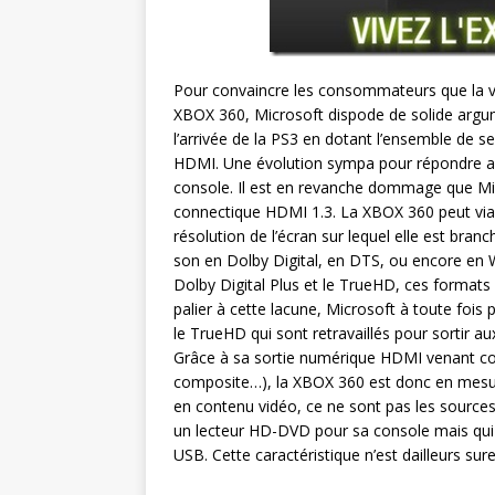
Pour convaincre les consommateurs que la vr
XBOX 360, Microsoft dispode de solide argum
l’arrivée de la PS3 en dotant l’ensemble de 
HDMI. Une évolution sympa pour répondre au b
console. Il est en revanche dommage que Mic
connectique HDMI 1.3. La XBOX 360 peut via
résolution de l’écran sur lequel elle est bran
son en Dolby Digital, en DTS, ou encore en W
Dolby Digital Plus et le TrueHD, ces formats 
palier à cette lacune, Microsoft à toute fo
le TrueHD qui sont retravaillés pour sortir 
Grâce à sa sortie numérique HDMI venant c
composite…), la XBOX 360 est donc en mesure
en contenu vidéo, ce ne sont pas les sourc
un lecteur HD-DVD pour sa console mais qui
USB. Cette caractéristique n’est dailleurs su