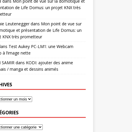
8
dans
Mon point de vue sur la domotique et
ntation de Life Domus: un projet KNX très
etteur
mie Leutenegger
dans
Mon point de vue sur
motique et présentation de Life Domus: un
t KNX très prometteur
ans
Test Aukey PC-LM1: une Webcam
 à l’image nette
I SAMIR
dans
KODI: ajouter des anime
ais / manga et dessins animés
HIVES
ÉGORIES