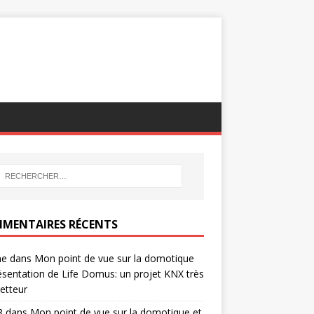
MENTAIRES RÉCENTS
ne
dans
Mon point de vue sur la domotique
ésentation de Life Domus: un projet KNX très
etteur
8
dans
Mon point de vue sur la domotique et