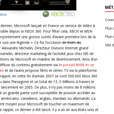
MÉT
Conn
ernier, Microsoft lançait en France un service de Vidéo à
Flux 
sible depuis la XBOX 360. Pour fêter cela, XBOX et MSN
Flux
njointement une grosse soirée d’avant première lors de la
Je suis une légende ». Ce fut l’occasion
de boire du
Site
 Alexandre Michelin, Directeur Division Internet grand
oumelin, directeur marketing de l’activité jeux chez MS de
itions de Microsoft en matière de divertissement. Ainsi d’un
diffuse du contenu gratuitement via
le portail MSN et se
éo
et de l’autre propose films et séries TV via la plateforme
rappel, en cette fin d’année 2007 se sont 500.000 Xbox 360
 dans l’hexagone et un total de 13 ,5 Millions à travers le
lancement en 2005. De plus, il n’y pas moins de 8 millions
t un grande partie sont succeptible de pouvoir accéder au
, américains, canadiens, anglais, irlandais ou allemands. La
llent moyen pour Microsoft de toucher un maximum de
 rappel, ce dernier à été lancé, il y a un an aux états-unis et