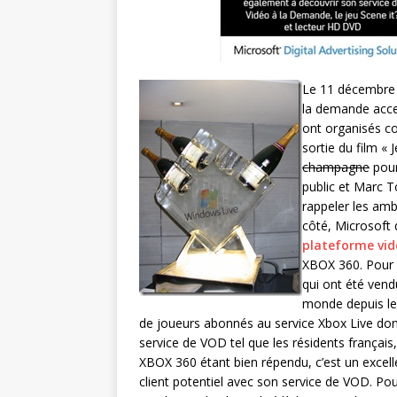
Le 11 décembre d
la demande acce
ont organisés co
sortie du film « 
champagne
pour
public et Marc T
rappeler les amb
côté, Microsoft 
plateforme vid
XBOX 360. Pour 
qui ont été vendu
monde depuis le 
de joueurs abonnés au service Xbox Live don
service de VOD tel que les résidents français
XBOX 360 étant bien répendu, c’est un exce
client potentiel avec son service de VOD. Pour