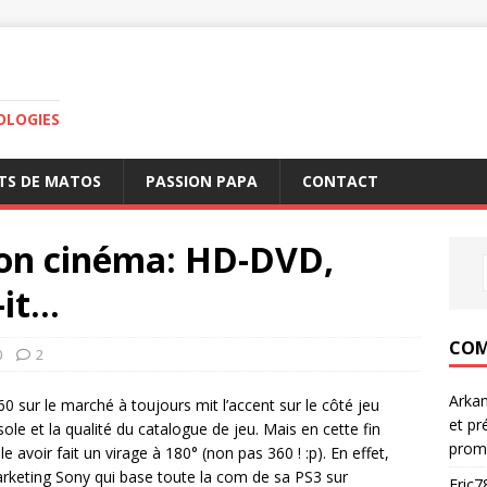
OLOGIES
TS DE MATOS
PASSION PAPA
CONTACT
son cinéma: HD-DVD,
-it…
COM
0
2
Arka
 sur le marché à toujours mit l’accent sur le côté jeu
et pr
le et la qualité du catalogue de jeu. Mais en cette fin
prom
voir fait un virage à 180° (non pas 360 ! :p). En effet,
arketing Sony qui base toute la com de sa PS3 sur
Eric7