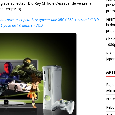
grâce au lecteur Blu-Ray (difficile d’essayer de ventre la
prése
e temps! :p).
prom
Jéré
r au concour et peut être gagner une XBOX 360 + ecran full HD
la do
1 pack de 10 films en VOD
proje
Cha
d
1080p
RIAD
japon
ART
Page
admin
Ninte
Rebo