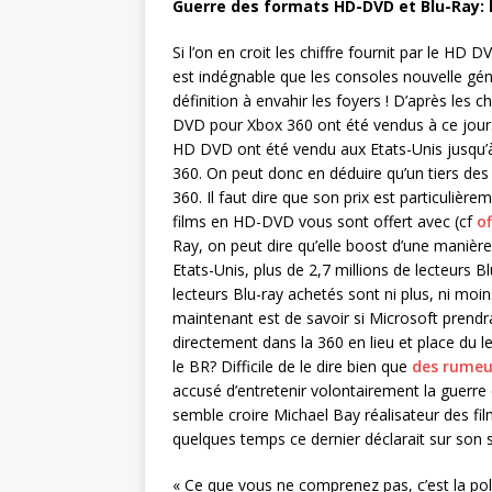
Guerre des formats HD-DVD et Blu-Ray: la
Si l’on en croit les chiffre fournit par le HD
est indégnable que les consoles nouvelle gén
définition à envahir les foyers ! D’après les
DVD pour Xbox 360 ont été vendus à ce jour. I
HD DVD ont été vendu aux Etats-Unis jusqu’à
360. On peut donc en déduire qu’un tiers de
360. Il faut dire que son prix est particulièr
films en HD-DVD vous sont offert avec (cf
of
Ray, on peut dire qu’elle boost d’une manière
Etats-Unis, plus de 2,7 millions de lecteurs
lecteurs Blu-ray achetés sont ni plus, ni mo
maintenant est de savoir si Microsoft prendr
directement dans la 360 en lieu et place du 
le BR? Difficile de le dire bien que
des rumeur
accusé d’entretenir volontairement la guerr
semble croire Michael Bay réalisateur des fi
quelques temps ce dernier déclarait sur son s
« Ce que vous ne comprenez pas, c’est la pol