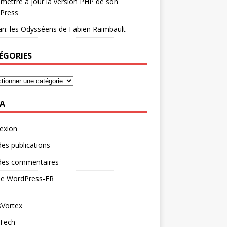
mettre à jour la version PHP de son
Press
n: les Odysséens de Fabien Raimbault
ÉGORIES
A
exion
des publications
 des commentaires
 de WordPress-FR
Vortex
 Tech