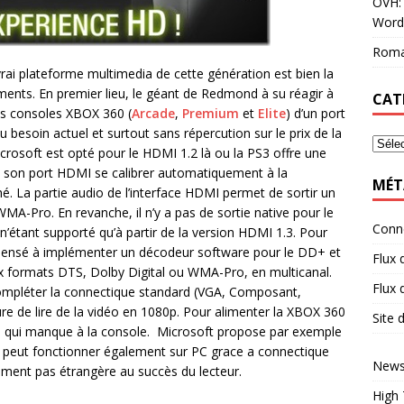
OVH: 
Word
Roma
ai plateforme multimedia de cette génération est bien la
ents. En premier lieu, le géant de Redmond à su réagir à
CAT
ses consoles XBOX 360 (
Arcade
,
Premium
et
Elite
) d’un port
esoin actuel et surtout sans répercution sur le prix de la
rosoft est opté pour le HDMI 1.2 là ou la PS3 offre une
 son port HDMI se calibrer automatiquement à la
MÉT
ché. La partie audio de l’interface HDMI permet de sortir un
MA-Pro. En revanche, il n’y a pas de sortie native pour le
Conn
n’étant supporté qu’à partir de la version HDMI 1.3. Pour
is pensé à implémenter un décodeur software pour le DD+ et
Flux 
aux formats DTS, Dolby Digital ou WMA-Pro, en multicanal.
Flux
ompléter la connectique standard (VGA, Composant,
 de lire de la vidéo en 1080p. Pour alimenter la XBOX 360
Site
es qui manque à la console. Microsoft propose par exemple
 peut fonctionner également sur PC grace a connectique
News
rement pas étrangère au succès du lecteur.
High