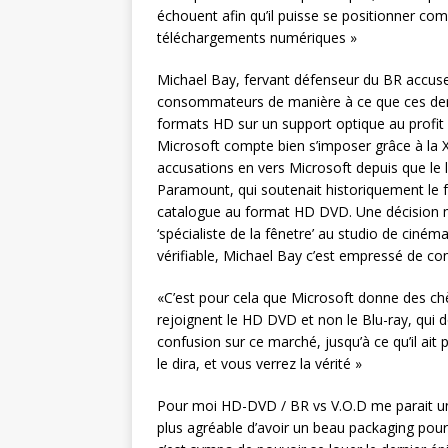
échouent afin qu’il puisse se positionner co
téléchargements numériques »
Michael Bay, fervant défenseur du BR accuse 
consommateurs de manière à ce que ces dernie
formats HD sur un support optique au profit
Microsoft compte bien s’imposer grâce à la
accusations en vers Microsoft depuis que le l
Paramount, qui soutenait historiquement le 
catalogue au format HD DVD. Une décision mo
‘spécialiste de la fênetre’ au studio de ciném
vérifiable, Michael Bay c’est empressé de c
«C’est pour cela que Microsoft donne des chè
rejoignent le HD DVD et non le Blu-ray, qui d
confusion sur ce marché, jusqu’à ce qu’il ait
le dira, et vous verrez la vérité »
Pour moi HD-DVD / BR vs V.O.D me parait un
plus agréable d’avoir un beau packaging pour 