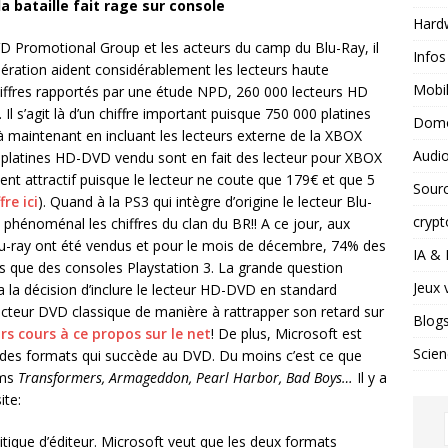
 bataille fait rage sur console
Hard
 DVD Promotional Group et les acteurs du camp du Blu-Ray, il
Infos
ération aident considérablement les lecteurs haute
Mobil
 chiffres rapportés par une étude NPD, 260 000 lecteurs HD
l s’agit là d’un chiffre important puisque 750 000 platines
Domo
 maintenant en incluant les lecteurs externe de la XBOX
Audio
s platines HD-DVD vendu sont en fait des lecteur pour XBOX
ement attractif puisque le lecteur ne coute que 179€ et que 5
Sour
fre ici
). Quand à la PS3 qui intègre d’origine le lecteur Blu-
crypt
 phénoménal les chiffres du clan du BR!! A ce jour, aux
 Blu-ray ont été vendus et pour le mois de décembre, 74% des
IA &
ins que des consoles Playstation 3. La grande question
Jeux 
a la décision d’inclure le lecteur HD-DVD en standard
lecteur DVD classique de manière à rattrapper son retard sur
Blog
s cours à ce propos sur le net
! De plus, Microsoft est
Scien
e des formats qui succède au DVD. Du moins c’est ce que
lms
Transformers, Armageddon, Pearl Harbor, Bad Boys…
Il y a
ite:
itique d’éditeur. Microsoft veut que les deux formats