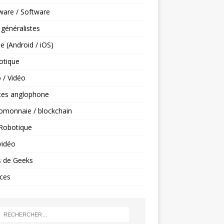
ware / Software
 généralistes
e (Android / iOS)
tique
 / Vidéo
ces anglophone
omonnaie / blockchain
 Robotique
vidéo
s de Geeks
ces