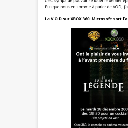
c’est sympa de pouvoir se louer le dernier ép
Puisque nous en somme à parler de VOD, j’aim
La V.O.D sur XBOX 360: Microsoft sort l’