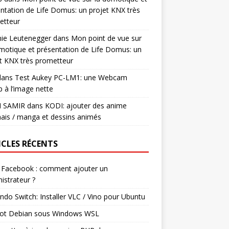
ntation de Life Domus: un projet KNX très
etteur
mie Leutenegger
dans
Mon point de vue sur
motique et présentation de Life Domus: un
t KNX très prometteur
ans
Test Aukey PC-LM1: une Webcam
 à l’image nette
I SAMIR
dans
KODI: ajouter des anime
ais / manga et dessins animés
ICLES RÉCENTS
 Facebook : comment ajouter un
istrateur ?
ndo Switch: Installer VLC / Vino pour Ubuntu
ot Debian sous Windows WSL