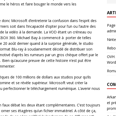
mme le héros et faire bouger le monde vers les
ART
donc Microsoft d’entretenir la confusion dans l’esprit des
Page
rs soit dans l’incapacité d’opter pour l’un ou l’autre des
admin
 de la vidéo à la demande. La VOD étant un créneau ou
 XBOX 360. Michael Bay à commencé à porter de telles
Ninte
e 20 août dernier quand à la surprise générale, le studio
Rebo
format Blu-ray à soudainement décidé de distribuer son
tivé d’après les rumeurs par un gros chèque offert par le
OVH: 
a. Bien qu’aucune preuve de cette histoire n’est put être
Word
ommenter:
Roma
ques de 100 millions de dollars aux studios pour qu’ils
omine et se révèle supérieur. Microsoft veut créer la
COM
 pu perfectionner le téléchargement numérique. L’avenir nous
Arka
et pr
 faux débat les deux étant complémentaires. C’est toujours
prom
orner ses étagères qu’un fichier immatériel. A côté de ça,