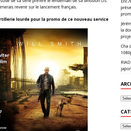
isode de sa série préféré le lendemain de sa diffusion US.
Eric7
erais revenir sur le lancement français.
prése
prom
artillerie lourde pour la promo de ce nouveau service
Jéré
la do
proje
Cha
d
1080p
RIAD
japon
ARC
CAT