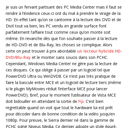
Je suis un fervant partisant des PC Media Center mais il faut se
rendre à l’évidence ceux-ci ont du mal à prendre le virage de la
HD. En effet tant qu’on se cantonne à la lecture des DVD et de
DivX tout va bien, les PC vendu en grande surface font
parfaitement l’affaire tout comme ceux qu’on monte soit
même. En revanche dès que l’on souhaite passer à la lecture
de HD-DVD et de Blu-Ray, les choses se complique. Alors
certe on peut trouver à prix abordable
un lecteur hybride HD-
DVD/Blu-Ray
et le monter sans soucis dans son PCHC.
Cependant, Windows Media Center ne gère pas la lecture de
ces disques. Ce qui oblige à passer par un logiciel tel que
PowerDVD Ultra ou WinDVD8. Ce n’est pas très pratique de
faire la bascule entre MCE et un logiciel de lecture tiers (même
si le plugin MyMovies réduit l’interface MCE pour lancer
PowerDVD). Bref, pour le moment l’utilisateur de Vista MCE
doit bidouiller en attendant la sortie de
Fiji
. C’est bien
regrettable quand on voit que tout le hardware lui est prêt
pour décoder dans de bonne condition de la vidéo jusqu’en
1080p. Pour preuve, le Sierra dernier né dans la gamme de
PCHC signé Niveus Media. Ce dernier adopte un style épuré,