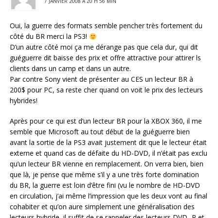
7 JANVIER 2008 À 20 H 56 MIN
Oui, la guerre des formats semble pencher très fortement du
côté du BR merci la PS3!
D’un autre côté moi ça me dérange pas que cela dur, qui dit
guéguerre dit baisse des prix et offre attractive pour attirer ls
clients dans un camp et dans un autre.
Par contre Sony vient de présenter au CES un lecteur BR à
200$ pour PC, sa reste cher quand on voit le prix des lecteurs
hybrides!
Après pour ce qui est d’un lecteur BR pour la XBOX 360, il me
semble que Microsoft au tout début de la guéguerre bien
avant la sortie de la PS3 avait justement dit que le lecteur était
externe et quand cas de défaite du HD-DVD, il n’était pas exclu
qu’un lecteur BR vienne en remplacement. On verra bien, bien
que là, je pense que même s’il y a une très forte domination
du BR, la guerre est loin d’être fini (vu le nombre de HD-DVD
en circulation, j’ai même l’impression que les deux vont au final
cohabiter et qu’on aure simplement une généralisation des
lecteurs hybride, il suffit de se rappeler des lecteurs DVD -R et