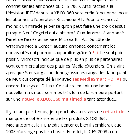
concrétiser les annonces du CES 2007. Ainsi l’accès à la
télévision IPTV depuis la XBOX 360 sera enfin fonctionnel pour
les abonnés à l’opérateur Britanique BT. Pour la France, à
moins d’un miracle je pense qu’on peut faire une croix dessus
puisque Neuf Cegetel qui a absorbé Club-Internet à annoncé
l’arret de l’accès au service Microsoft TV… Du côté de
Windows Media Center, aucune annonce concernant les
nouveautés qui pourront apparaitre grâce à
Fiji
. Le seul point
positif, Microsoft indique que de plus en plus de partenaires
vont commercialiser des platines Media eXtenders. On a ainsi
apris que Samsung allait donc grossir les rangs des fabriquants
de MCX qui compte déjà HP avec
ses MediaSmart HDTVs
ou
encore Linksys et D-Link. Ce qui est en soit une bonne
nouvelle mais nous sommes très loin de la rumeure portant
sur une
nouvelle XBOX 360 multimedia
tant attendue…
Il y a quelques temps, je reprochais au travers de
cet article
le
manque de cohérance entre les produits XBOX 360,
MediaRoom et le PC Media Center et bien il semblerait que
2008 n’arrange pas les choses. En effet, le CES 2008 a été