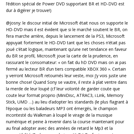
l’édition spécial de Power DVD supportant BR et HD-DVD est
dur à digérer je trouve!)
@Josny: le discour initial de Microsoft était nous on supporte le
HD-DVD mais il est évident que si le marché soutient le BR, on
fera marche arrière, depuis le lancement de la PS3, Microsoft
appuyait fortement le HD-DVD tant que les choses n’était pas
joué c’était logique, maintenant qu’une net tendance en faveur
du BR se profil, Microsoft joue la carte de la prudence, en
rassurant le consomateur: « on fait du hD DVD mais on ai pas
fermé au lecteur BR d’un tiers compatible XBOX 360 ». Certain
y verront Microsoft retournés leur veste, moi j’y vois juste une
bonne chose! Quand Sony se vautre, il reste à plat ventre dans
la merde de leur loupé (cf leur volonté de garder coute que
coute leur format proprio (MiniDisc, ATRAC3, i.Link, Memory
Stick, UMD …) au lieu d’adopter les standards (le plus flagrant à
l’époque ou les baladeurs MP3 ont émergés, le champion
incontesté du Walkman à loupé le virage de la musique
numérique et peine à revenir dans la course maintenant pour
au final adopter avec des années de retard le Mp3 et la