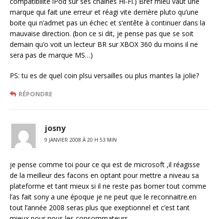
compatibilité iPod sur ses chaines Hi-Fi.) Bref mieu vaut une
marque qui fait une erreur et réagi vite derrière pluto qu’une
boite qui n’admet pas un échec et s’entête à continuer dans la
mauvaise direction. (bon ce si dit, je pense pas que se soit
demain qu’o voit un lecteur BR sur XBOX 360 du moins il ne
sera pas de marque MS…)
PS: tu es de quel coin plsu versailles ou plus mantes la jolie?
RÉPONDRE
josny
9 JANVIER 2008 À 20 H 53 MIN
je pense comme toi pour ce qui est de microsoft ,il réagisse
de la meilleur des facons en optant pour mettre a niveau sa
plateforme et tant mieux si il ne reste pas borner tout comme
l’as fait sony a une époque je ne peut que le reconnaitre.en
tout l’année 2008 seras plus que exeptionnel et c’est tant
mieux pour nous les consommateurs.