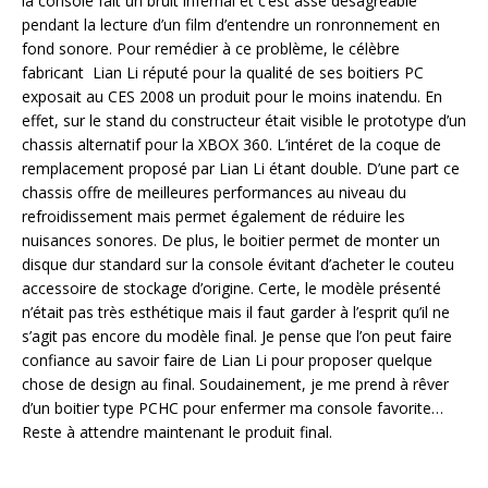
la console fait un bruit infernal et c’est assé désagréable
pendant la lecture d’un film d’entendre un ronronnement en
fond sonore. Pour remédier à ce problème, le célèbre
fabricant Lian Li réputé pour la qualité de ses boitiers PC
exposait au CES 2008 un produit pour le moins inatendu. En
effet, sur le stand du constructeur était visible le prototype d’un
chassis alternatif pour la XBOX 360. L’intéret de la coque de
remplacement proposé par Lian Li étant double. D’une part ce
chassis offre de meilleures performances au niveau du
refroidissement mais permet également de réduire les
nuisances sonores. De plus, le boitier permet de monter un
disque dur standard sur la console évitant d’acheter le couteu
accessoire de stockage d’origine. Certe, le modèle présenté
n’était pas très esthétique mais il faut garder à l’esprit qu’il ne
s’agit pas encore du modèle final. Je pense que l’on peut faire
confiance au savoir faire de Lian Li pour proposer quelque
chose de design au final. Soudainement, je me prend à rêver
d’un boitier type PCHC pour enfermer ma console favorite…
Reste à attendre maintenant le produit final.