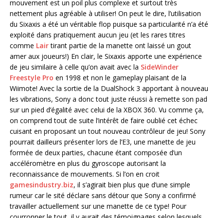
mouvement est un poil plus complexe et surtout très
nettement plus agréable à utiliser! On peut le dire, l’utilisation
du Sixaxis a été un véritable flop puisque sa particularité n’a été
exploité dans pratiquement aucun jeu (et les rares titres
comme
Lair
tirant partie de la manette ont laissé un gout
amer aux joueurs!) En clair, le Sixaxis apporte une expérience
de jeu similaire à celle qu’on avait avec la
SideWinder
Freestyle Pro
en 1998 et non le gameplay plaisant de la
Wiimote! Avec la sortie de la DualShock 3 apportant à nouveau
les vibrations, Sony a donc tout juste réussi à remette son pad
sur un pied d’égalité avec celui de la XBOX 360. Vu comme ça,
on comprend tout de suite l’intérêt de faire oublié cet échec
cuisant en proposant un tout nouveau contrôleur de jeu! Sony
pourrait dailleurs présenter lors de l’E3, une manette de jeu
formée de deux parties, chacune étant composée d’un
accéléromètre en plus du gyroscope autorisant la
reconnaissance de mouvements. Si l’on en croit
gamesindustry.biz
, il s’agirait bien plus que d’une simple
rumeur car le sité déclare sans détour que Sony a confirmé
travailler actuellement sur une manette de ce type! Pour
courronner le tout, il y aurait des témoignages selon lesquels