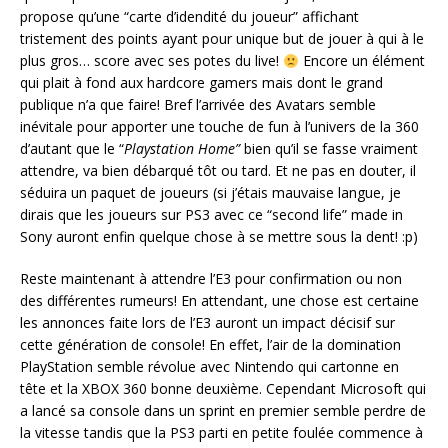
propose qu’une “carte d’idendité du joueur” affichant
tristement des points ayant pour unique but de jouer à qui à le
plus gros… score avec ses potes du live!
Encore un élément
qui plait à fond aux hardcore gamers mais dont le grand
publique n’a que faire! Bref l’arrivée des Avatars semble
inévitale pour apporter une touche de fun à l’univers de la 360
d’autant que le “
Playstation Home”
bien qu’il se fasse vraiment
attendre, va bien débarqué tôt ou tard. Et ne pas en douter, il
séduira un paquet de joueurs (si j’étais mauvaise langue, je
dirais que les joueurs sur PS3 avec ce “second life” made in
Sony auront enfin quelque chose à se mettre sous la dent! :p)
Reste maintenant à attendre l’E3 pour confirmation ou non
des différentes rumeurs! En attendant, une chose est certaine
les annonces faite lors de l’E3 auront un impact décisif sur
cette génération de console! En effet, l’air de la domination
PlayStation semble révolue avec Nintendo qui cartonne en
tête et la XBOX 360 bonne deuxième. Cependant Microsoft qui
a lancé sa console dans un sprint en premier semble perdre de
la vitesse tandis que la PS3 parti en petite foulée commence à