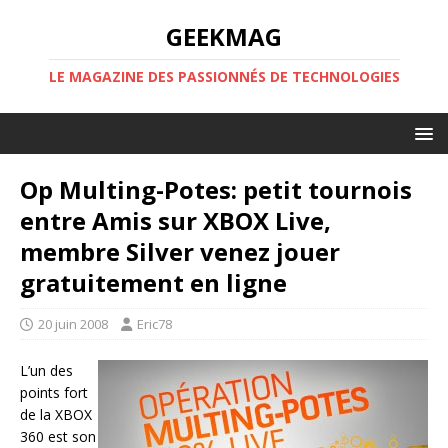
GEEKMAG
LE MAGAZINE DES PASSIONNÉS DE TECHNOLOGIES
Op Multing-Potes: petit tournois
entre Amis sur XBOX Live,
membre Silver venez jouer
gratuitement en ligne
20 juin 2008
Eric78
L’un des
points fort
de la XBOX
360 est son