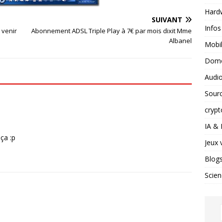
Hard
SUIVANT
Infos
 venir
Abonnement ADSL Triple Play à 7€ par mois dixit Mme
Albanel
Mobil
Domo
Audio
Sour
crypt
IA &
ça :p
Jeux 
Blog
Scien