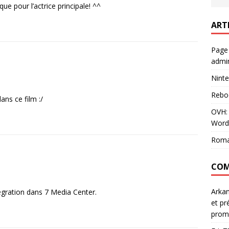
ue pour l’actrice principale! ^^
ART
Page
admin
Ninte
Rebo
ans ce film :/
OVH: 
Word
Roma
COM
Arka
tégration dans 7 Media Center.
et pr
prom