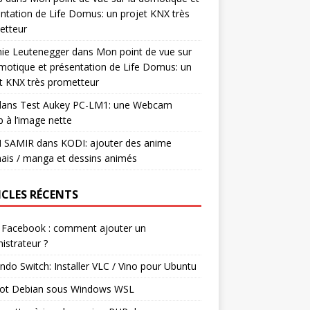
ntation de Life Domus: un projet KNX très
etteur
mie Leutenegger
dans
Mon point de vue sur
motique et présentation de Life Domus: un
t KNX très prometteur
ans
Test Aukey PC-LM1: une Webcam
 à l’image nette
I SAMIR
dans
KODI: ajouter des anime
ais / manga et dessins animés
ICLES RÉCENTS
 Facebook : comment ajouter un
istrateur ?
ndo Switch: Installer VLC / Vino pour Ubuntu
ot Debian sous Windows WSL