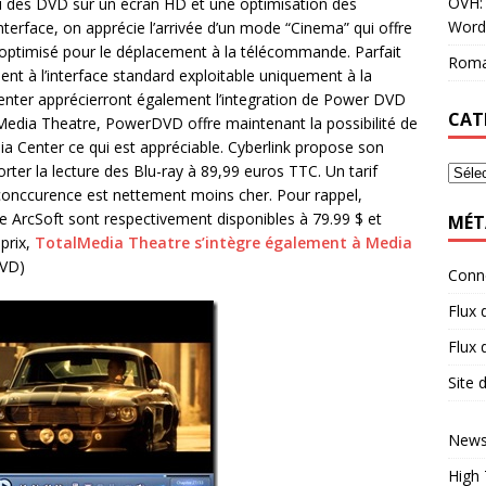
OVH: 
du des DVD sur un écran HD et une optimisation des
Word
nterface, on apprécie l’arrivée d’un mode “Cinema” qui offre
optimisé pour le déplacement à la télécommande. Parfait
Roma
ment à l’interface standard exploitable uniquement à la
Center apprécierront également l’integration de Power DVD
CAT
edia Theatre, PowerDVD offre maintenant la possibilité de
a Center ce qui est appréciable. Cyberlink propose son
porter la lecture des Blu-ray à 89,99 euros TTC. Un tarif
 conccurence est nettement moins cher. Pour rappel,
 ArcSoft sont respectivement disponibles à 79.99 $ et
MÉT
 prix,
TotalMedia Theatre s’intègre également à Media
DVD)
Conn
Flux 
Flux
Site
News
High