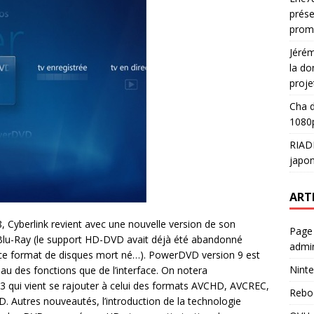
prése
prom
Jéré
la do
proje
Cha
d
1080p
RIAD
japon
ART
 Cyberlink revient avec une nouvelle version de son
Page
t Blu-Ray (le support HD-DVD avait déjà été abandonné
admin
s ce format de disques mort né…). PowerDVD version 9 est
Ninte
eau des fonctions que de l’interface. On notera
.3 qui vient se rajouter à celui des formats AVCHD, AVCREC,
Rebo
utres nouveautés, l’introduction de la technologie