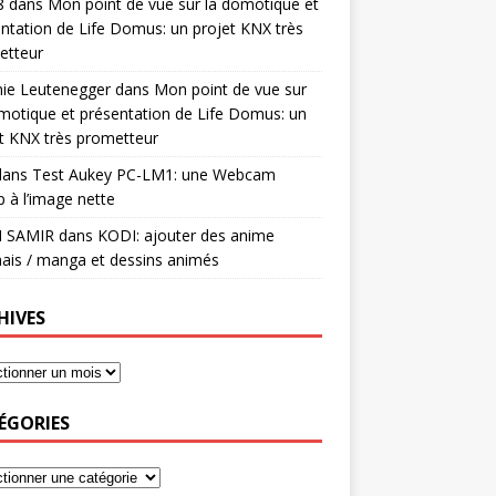
8
dans
Mon point de vue sur la domotique et
ntation de Life Domus: un projet KNX très
etteur
mie Leutenegger
dans
Mon point de vue sur
motique et présentation de Life Domus: un
t KNX très prometteur
ans
Test Aukey PC-LM1: une Webcam
 à l’image nette
I SAMIR
dans
KODI: ajouter des anime
ais / manga et dessins animés
HIVES
ÉGORIES