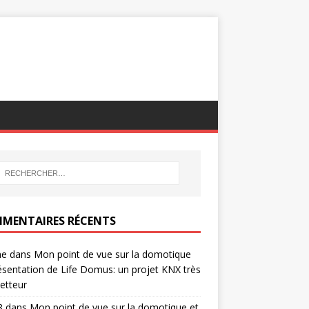
MENTAIRES RÉCENTS
ne
dans
Mon point de vue sur la domotique
ésentation de Life Domus: un projet KNX très
etteur
8
dans
Mon point de vue sur la domotique et