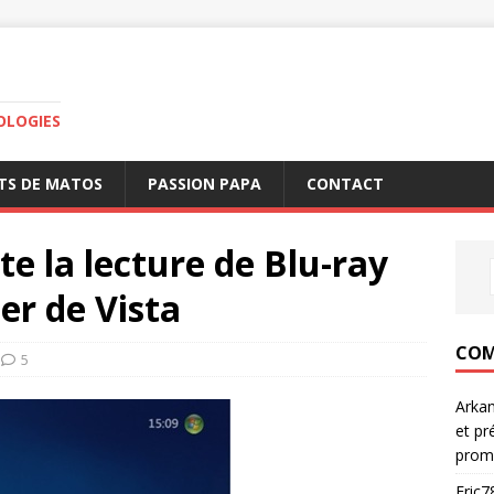
OLOGIES
TS DE MATOS
PASSION PAPA
CONTACT
 la lecture de Blu-ray
er de Vista
COM
5
Arka
et pr
prom
Eric7