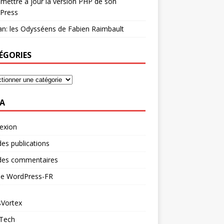
mettre à jour la version PHP de son
Press
n: les Odysséens de Fabien Raimbault
ÉGORIES
A
exion
des publications
 des commentaires
 de WordPress-FR
Vortex
 Tech