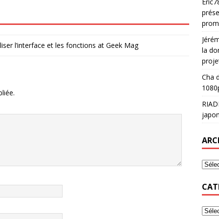
Eric7
prése
prom
Jéré
ser l’interface et les fonctions at Geek Mag
la do
proje
Cha
d
1080p
liée.
RIAD
japon
ARC
CAT