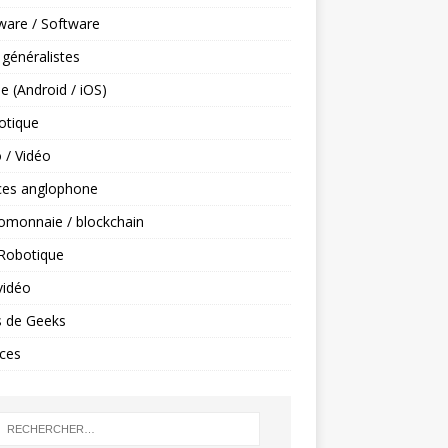
ware / Software
 généralistes
e (Android / iOS)
tique
 / Vidéo
ces anglophone
omonnaie / blockchain
 Robotique
vidéo
s de Geeks
ces