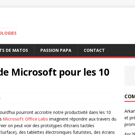
OLOGIES
TS DE MATOS
PASSION PAPA
CONTACT
de Microsoft pour les 10
COM
0
Arka
rd’hui pourront accroitre notre productivité dans les 10
et pr
es
Microsoft Office Labs
imaginent répondre aux travers du
prom
ier on peut voir des prototypes d’écrans tactiles
urface), des tablettes électroniques futuristes, des écrans
Eric7