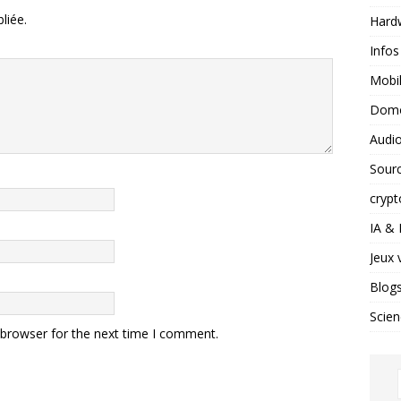
liée.
Hard
Infos
Mobil
Domo
Audio
Sour
crypt
IA &
Jeux 
Blog
Scien
 browser for the next time I comment.