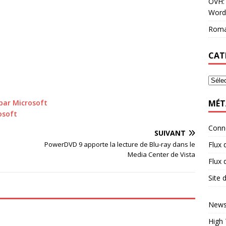
OVH: 
Word
Roma
CAT
MÉT
par Microsoft
osoft
Conn
SUIVANT
Flux 
PowerDVD 9 apporte la lecture de Blu-ray dans le
Media Center de Vista
Flux
Site
News
High