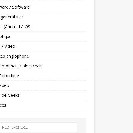
ware / Software
 généralistes
e (Android / iOS)
tique
 / Vidéo
ces anglophone
omonnaie / blockchain
 Robotique
vidéo
s de Geeks
ces