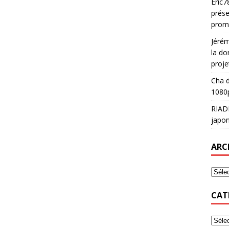
Eric7
prése
prom
Jéré
la do
proje
Cha
d
1080p
RIAD
japon
ARC
CAT