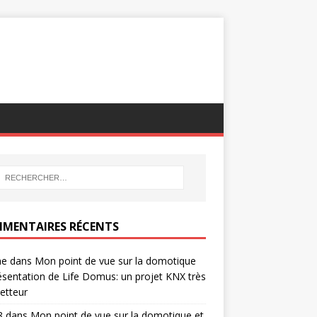
MENTAIRES RÉCENTS
ne
dans
Mon point de vue sur la domotique
ésentation de Life Domus: un projet KNX très
etteur
8
dans
Mon point de vue sur la domotique et