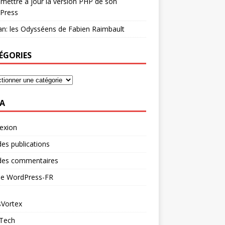
mettre à jour la version PHP de son
Press
n: les Odysséens de Fabien Raimbault
ÉGORIES
A
exion
des publications
 des commentaires
 de WordPress-FR
Vortex
 Tech