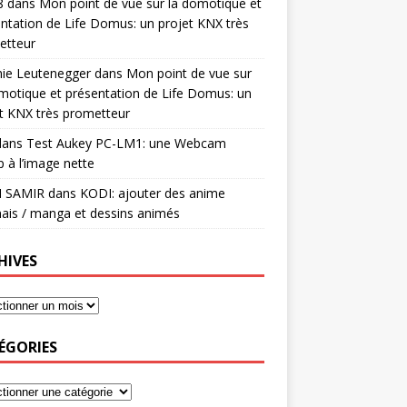
8
dans
Mon point de vue sur la domotique et
ntation de Life Domus: un projet KNX très
etteur
mie Leutenegger
dans
Mon point de vue sur
motique et présentation de Life Domus: un
t KNX très prometteur
ans
Test Aukey PC-LM1: une Webcam
 à l’image nette
I SAMIR
dans
KODI: ajouter des anime
ais / manga et dessins animés
HIVES
ÉGORIES