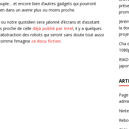
ouple… et encore bien d’autres gadgets qui pourront
prése
ien dans un avenir plus ou moins proche.
prom
Jéré
ou notre quotidien sera jalonné d’écrans et d’assitant
la do
ès proche de celle
déjà publié par Intel
, il y a quelques
proje
’abstraction des robots qui seront sans doute tout aussi
s comme l’imagine
ce docu fiction
.
Cha
d
1080p
RIAD
japon
ART
Page
admin
Ninte
Rebo