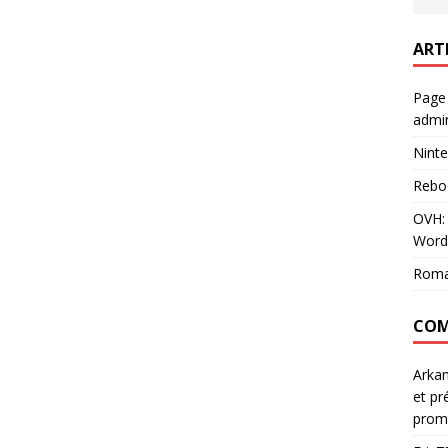
ART
Page
admin
Ninte
Rebo
OVH: 
Word
Roma
COM
Arka
et pr
prom