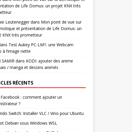
ntation de Life Domus: un projet KNX très
etteur
mie Leutenegger
dans
Mon point de vue sur
motique et présentation de Life Domus: un
t KNX très prometteur
ans
Test Aukey PC-LM1: une Webcam
 à l’image nette
I SAMIR
dans
KODI: ajouter des anime
ais / manga et dessins animés
ICLES RÉCENTS
 Facebook : comment ajouter un
istrateur ?
ndo Switch: Installer VLC / Vino pour Ubuntu
ot Debian sous Windows WSL