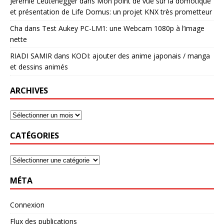
Jérémie Leutenegger
dans
Mon point de vue sur la domotique
et présentation de Life Domus: un projet KNX très prometteur
Cha
dans
Test Aukey PC-LM1: une Webcam 1080p à l’image
nette
RIADI SAMIR
dans
KODI: ajouter des anime japonais / manga
et dessins animés
ARCHIVES
CATÉGORIES
MÉTA
Connexion
Flux des publications