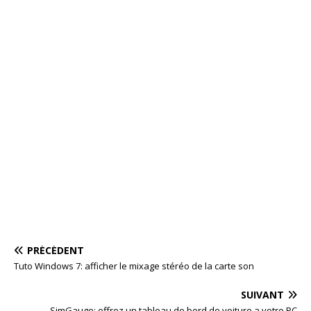
PRÉCÉDENT
Tuto Windows 7: afficher le mixage stéréo de la carte son
SUIVANT
SimGauge: offrez un tableau de bord de voiture a votre PC