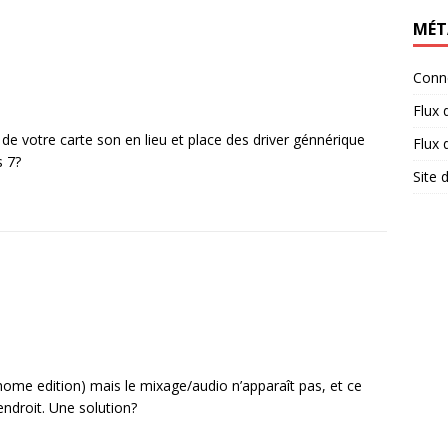
MÉT
Conn
Flux 
e de votre carte son en lieu et place des driver génnérique
Flux
s 7?
Site
ome edition) mais le mixage/audio n’apparaît pas, et ce
endroit. Une solution?