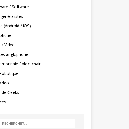
ware / Software
 généralistes
e (Android / iOS)
tique
 / Vidéo
ces anglophone
omonnaie / blockchain
 Robotique
vidéo
s de Geeks
ces