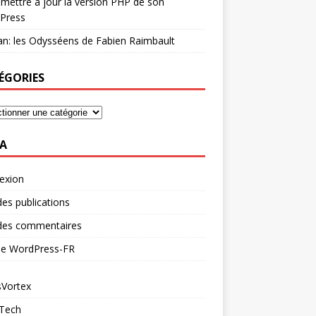
mettre à jour la version PHP de son
Press
n: les Odysséens de Fabien Raimbault
ÉGORIES
A
exion
des publications
 des commentaires
 de WordPress-FR
Vortex
 Tech