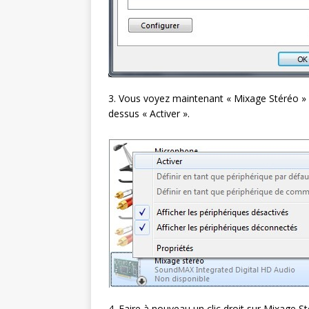
3. Vous voyez maintenant « Mixage Stéréo » ap
dessus « Activer ».
4. Faire à nouveau un clic droit sur Mixage St