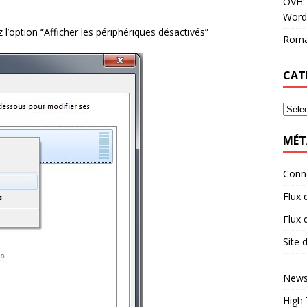
OVH: 
Word
z l’option “Afficher les périphériques désactivés”
Roma
CAT
MÉT
Conn
Flux 
Flux
Site
News
High