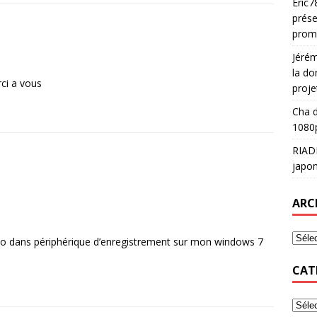
Eric7
prése
prom
Jéré
la do
rci a vous
proje
Cha
d
1080p
RIAD
japon
ARC
udio dans périphérique d’enregistrement sur mon windows 7
CAT