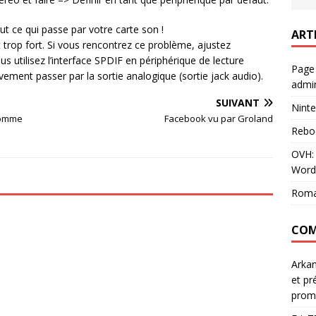
t ce qui passe par votre carte son !
ART
 trop fort. Si vous rencontrez ce problème, ajustez
s utilisez l’interface SPDIF en périphérique de lecture
Page
vement passer par la sortie analogique (sortie jack audio).
admin
SUIVANT
Ninte
homme
Facebook vu par Groland
Rebo
OVH: 
Word
Roma
COM
Arka
et pr
prom