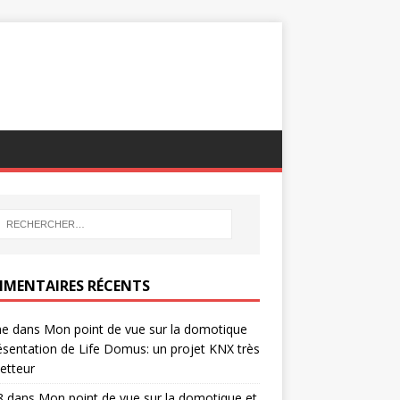
MENTAIRES RÉCENTS
ne
dans
Mon point de vue sur la domotique
ésentation de Life Domus: un projet KNX très
etteur
8
dans
Mon point de vue sur la domotique et