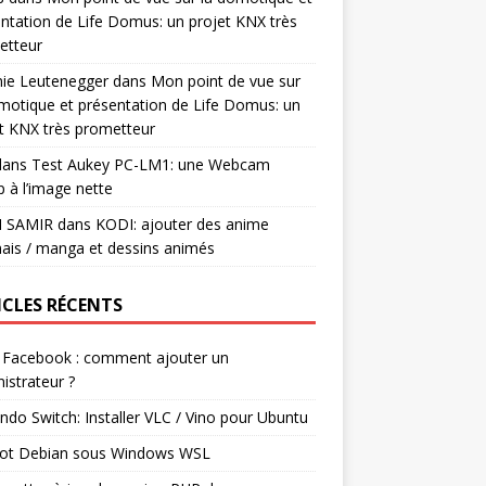
ntation de Life Domus: un projet KNX très
etteur
mie Leutenegger
dans
Mon point de vue sur
motique et présentation de Life Domus: un
t KNX très prometteur
ans
Test Aukey PC-LM1: une Webcam
 à l’image nette
I SAMIR
dans
KODI: ajouter des anime
ais / manga et dessins animés
ICLES RÉCENTS
 Facebook : comment ajouter un
istrateur ?
ndo Switch: Installer VLC / Vino pour Ubuntu
ot Debian sous Windows WSL