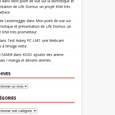
8
dans
Mon point de vue sur la domotique et
ntation de Life Domus: un projet KNX très
etteur
mie Leutenegger
dans
Mon point de vue sur
motique et présentation de Life Domus: un
t KNX très prometteur
ans
Test Aukey PC-LM1: une Webcam
 à l’image nette
I SAMIR
dans
KODI: ajouter des anime
ais / manga et dessins animés
HIVES
ÉGORIES