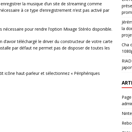
, enregistrer la musique d’un site de streaming comme
prése
nécessaire à ce type d’enregistrement n’est pas activé par
prom
Jéré
la do
ns nécessaire pour rendre l’option Mixage Stéréo disponible.
proje
n d’avoir téléchargé le driver du constructeur de votre carte
Cha
d
stalle par défaut ne permet pas de disposer de toutes les
1080p
RIAD
japon
petit icône haut-parleur et sélectionnez « Périphériques
ART
Page
admin
Ninte
Rebo