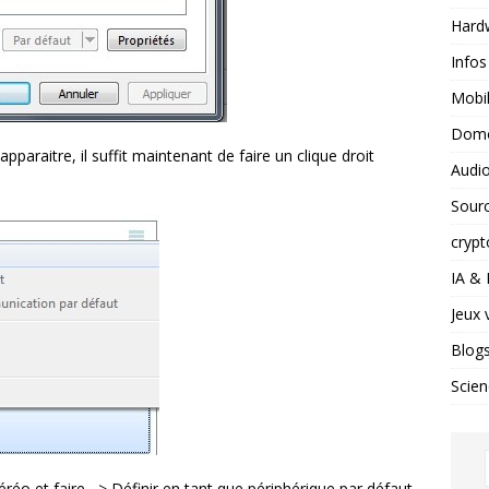
Hard
Infos
Mobil
Domo
paraitre, il suffit maintenant de faire un clique droit
Audio
Sour
crypt
IA &
Jeux 
Blog
Scien
éréo et faire –> Définir en tant que périphérique par défaut.