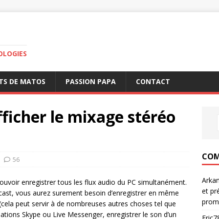
OLOGIES
TS DE MATOS
PASSION PAPA
CONTACT
ficher le mixage stéréo
COM
56
Arka
pouvoir enregistrer tous les flux audio du PC simultanément.
et pr
ncast, vous aurez surement besoin d’enregistrer en même
prom
 (cela peut servir à de nombreuses autres choses tel que
ations Skype ou Live Messenger, enregistrer le son d’un
Eric7