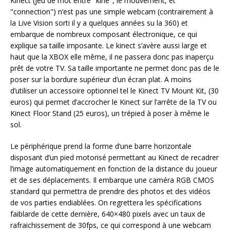
Kinect (jeu de mot entre "kine", le mouvement, et
"connection") n’est pas une simple webcam (contrairement à
la Live Vision sorti il y a quelques années su la 360) et
embarque de nombreux composant électronique, ce qui
explique sa taille imposante. Le kinect s’avère aussi large et
haut que la XBOX elle même, il ne passera donc pas inaperçu
prêt de votre TV. Sa taille importante ne permet donc pas de le
poser sur la bordure supérieur d’un écran plat. A moins
d’utiliser un accessoire optionnel tel le Kinect TV Mount Kit, (30
euros) qui permet d’accrocher le Kinect sur l’arrête de la TV ou
Kinect Floor Stand (25 euros), un trépied à poser à même le
sol.
Le périphérique prend la forme d’une barre horizontale
disposant d’un pied motorisé permettant au Kinect de recadrer
l’image automatiquement en fonction de la distance du joueur
et de ses déplacements. Il embarque une caméra RGB CMOS
standard qui permettra de prendre des photos et des vidéos
de vos parties endiablées. On regrettera les spécifications
faiblarde de cette dernière, 640×480 pixels avec un taux de
rafraichissement de 30fps, ce qui correspond à une webcam