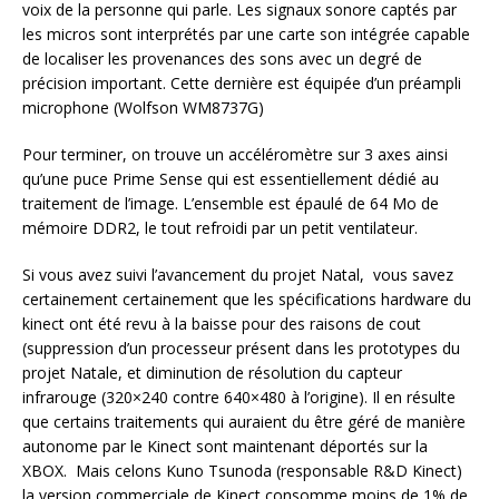
voix de la personne qui parle. Les signaux sonore captés par
les micros sont interprétés par une carte son intégrée capable
de localiser les provenances des sons avec un degré de
précision important. Cette dernière est équipée d’un préampli
microphone (Wolfson WM8737G)
Pour terminer, on trouve un accéléromètre sur 3 axes ainsi
qu’une puce Prime Sense qui est essentiellement dédié au
traitement de l’image. L’ensemble est épaulé de 64 Mo de
mémoire DDR2, le tout refroidi par un petit ventilateur.
Si vous avez suivi l’avancement du projet Natal, vous savez
certainement certainement que les spécifications hardware du
kinect ont été revu à la baisse pour des raisons de cout
(suppression d’un processeur présent dans les prototypes du
projet Natale, et diminution de résolution du capteur
infrarouge (320×240 contre 640×480 à l’origine). Il en résulte
que certains traitements qui auraient du être géré de manière
autonome par le Kinect sont maintenant déportés sur la
XBOX. Mais celons Kuno Tsunoda (responsable R&D Kinect)
la version commerciale de Kinect consomme moins de 1% de