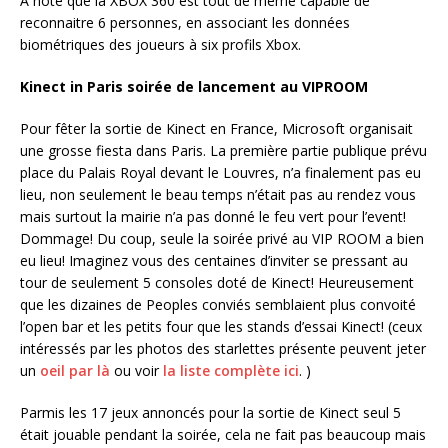
A noté que la XBOX 360 est tout de même capable de
reconnaitre 6 personnes, en associant les données
biométriques des joueurs à six profils Xbox.
Kinect in Paris soirée de lancement au VIPROOM
Pour fêter la sortie de Kinect en France, Microsoft organisait
une grosse fiesta dans Paris. La première partie publique prévu
place du Palais Royal devant le Louvres, n’a finalement pas eu
lieu, non seulement le beau temps n’était pas au rendez vous
mais surtout la mairie n’a pas donné le feu vert pour l’event!
Dommage! Du coup, seule la soirée privé au VIP ROOM a bien
eu lieu! Imaginez vous des centaines d’inviter se pressant au
tour de seulement 5 consoles doté de Kinect! Heureusement
que les dizaines de Peoples conviés semblaient plus convoité
l’open bar et les petits four que les stands d’essai Kinect! (ceux
intéressés par les photos des starlettes présente peuvent jeter
un
oeil par là
ou voir
la liste complète ici
. )
Parmis les 17 jeux annoncés pour la sortie de Kinect seul 5
était jouable pendant la soirée, cela ne fait pas beaucoup mais