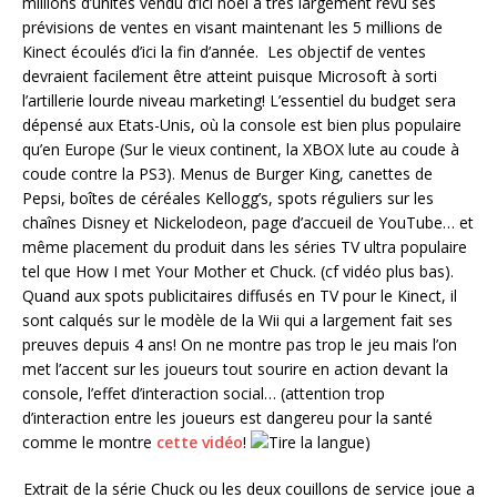
millions d’unités vendu d’ici noel a très largement revu ses
prévisions de ventes en visant maintenant les 5 millions de
Kinect écoulés d’ici la fin d’année. Les objectif de ventes
devraient facilement être atteint puisque Microsoft à sorti
l’artillerie lourde niveau marketing! L’essentiel du budget sera
dépensé aux Etats-Unis, où la console est bien plus populaire
qu’en Europe (Sur le vieux continent, la XBOX lute au coude à
coude contre la PS3). Menus de Burger King, canettes de
Pepsi, boîtes de céréales Kellogg’s, spots réguliers sur les
chaînes Disney et Nickelodeon, page d’accueil de YouTube… et
même placement du produit dans les séries TV ultra populaire
tel que How I met Your Mother et Chuck. (cf vidéo plus bas).
Quand aux spots publicitaires diffusés en TV pour le Kinect, il
sont calqués sur le modèle de la Wii qui a largement fait ses
preuves depuis 4 ans! On ne montre pas trop le jeu mais l’on
met l’accent sur les joueurs tout sourire en action devant la
console, l’effet d’interaction social… (attention trop
d’interaction entre les joueurs est dangereu pour la santé
comme le montre
cette vidéo
!
)
Extrait de la série Chuck ou les deux couillons de service joue a