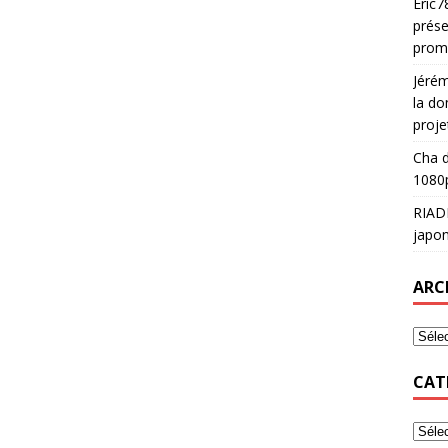
Eric7
prése
prom
Jéré
la do
proje
Cha
d
1080p
RIAD
japon
ARC
CAT