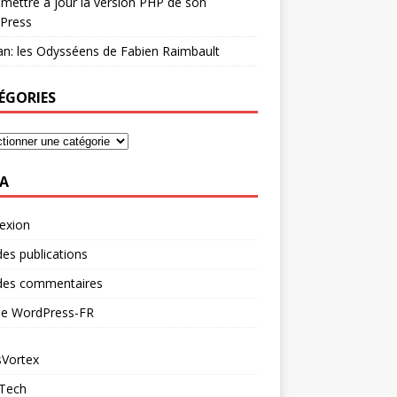
mettre à jour la version PHP de son
Press
n: les Odysséens de Fabien Raimbault
ÉGORIES
A
exion
des publications
 des commentaires
 de WordPress-FR
Vortex
 Tech