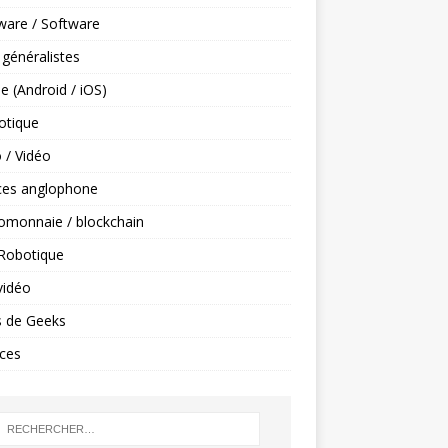
ware / Software
 généralistes
e (Android / iOS)
tique
 / Vidéo
ces anglophone
omonnaie / blockchain
 Robotique
vidéo
s de Geeks
ces