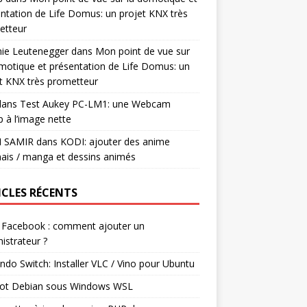
ntation de Life Domus: un projet KNX très
etteur
mie Leutenegger
dans
Mon point de vue sur
motique et présentation de Life Domus: un
t KNX très prometteur
ans
Test Aukey PC-LM1: une Webcam
 à l’image nette
I SAMIR
dans
KODI: ajouter des anime
ais / manga et dessins animés
ICLES RÉCENTS
 Facebook : comment ajouter un
istrateur ?
ndo Switch: Installer VLC / Vino pour Ubuntu
ot Debian sous Windows WSL