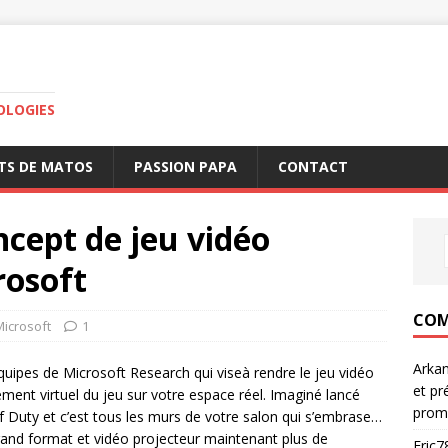
OLOGIES
TS DE MATOS
PASSION PAPA
CONTACT
cept de jeu vidéo
rosoft
COM
Microsoft
1
Arka
uipes de Microsoft Research qui viseà rendre le jeu vidéo
et pr
ment virtuel du jeu sur votre espace réel. Imaginé lancé
prom
of Duty et c’est tous les murs de votre salon qui s’embrase…
grand format et vidéo projecteur maintenant plus de
Eric7