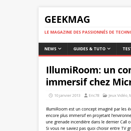
GEEKMAG
LE MAGAZINE DES PASSIONNÉS DE TECHN
NEWS
GUIDES & TUTO
TES
IllumiRoom: un con
immersif chez Mic
10 janvier 2013
Eric78
Jeux Vidéo
,
IllumiRoom est un concept imaginé par les éq
encore plus immersif en projetant l’environne
une grenade incendière dans le dernier Call 
Si vous ne saviez pas quoi choisir entre TV 