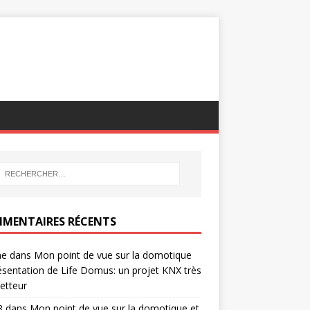
MENTAIRES RÉCENTS
ne
dans
Mon point de vue sur la domotique
ésentation de Life Domus: un projet KNX très
etteur
8
dans
Mon point de vue sur la domotique et