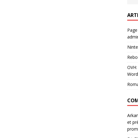
ART
Page
admin
Ninte
Rebo
OVH: 
Word
Roma
COM
Arka
et pr
prom