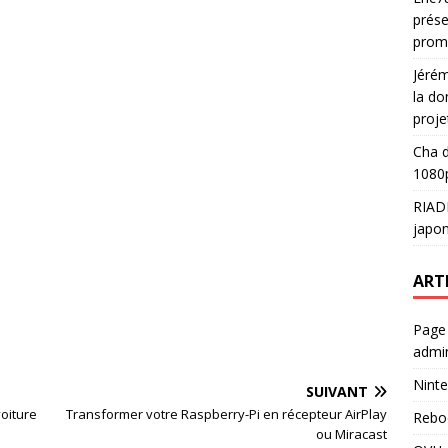
prése
prom
Jéré
la do
proje
Cha
d
1080p
RIAD
japon
ART
Page
admin
Ninte
SUIVANT
voiture
Transformer votre Raspberry-Pi en récepteur AirPlay
Rebo
ou Miracast