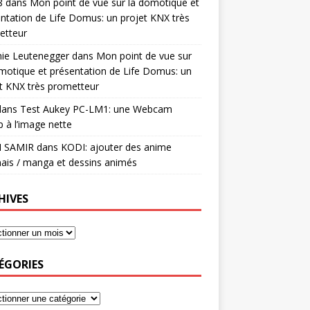
8
dans
Mon point de vue sur la domotique et
ntation de Life Domus: un projet KNX très
etteur
mie Leutenegger
dans
Mon point de vue sur
motique et présentation de Life Domus: un
t KNX très prometteur
ans
Test Aukey PC-LM1: une Webcam
 à l’image nette
I SAMIR
dans
KODI: ajouter des anime
ais / manga et dessins animés
HIVES
ÉGORIES