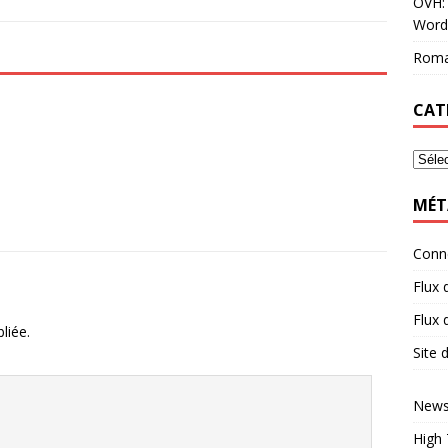
OVH: 
Word
Roma
CAT
MÉT
Conn
Flux 
Flux
liée.
Site
News
High