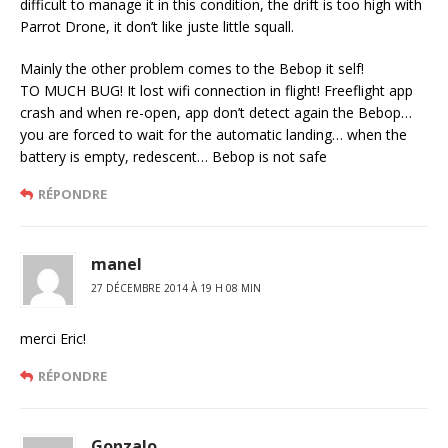
difficult to manage it in this condition, the drift is too high with
Parrot Drone, it don’t like juste little squall.
Mainly the other problem comes to the Bebop it self!
TO MUCH BUG! It lost wifi connection in flight! Freeflight app
crash and when re-open, app don’t detect again the Bebop…
you are forced to wait for the automatic landing… when the
battery is empty, redescent… Bebop is not safe
RÉPONDRE
manel
27 DÉCEMBRE 2014 À 19 H 08 MIN
merci Eric!
RÉPONDRE
Gonzalo