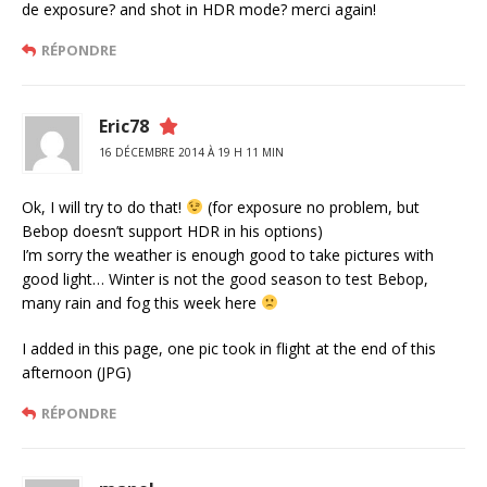
de exposure? and shot in HDR mode? merci again!
RÉPONDRE
Eric78
16 DÉCEMBRE 2014 À 19 H 11 MIN
Ok, I will try to do that!
(for exposure no problem, but
Bebop doesn’t support HDR in his options)
I’m sorry the weather is enough good to take pictures with
good light… Winter is not the good season to test Bebop,
many rain and fog this week here
I added in this page, one pic took in flight at the end of this
afternoon (JPG)
RÉPONDRE