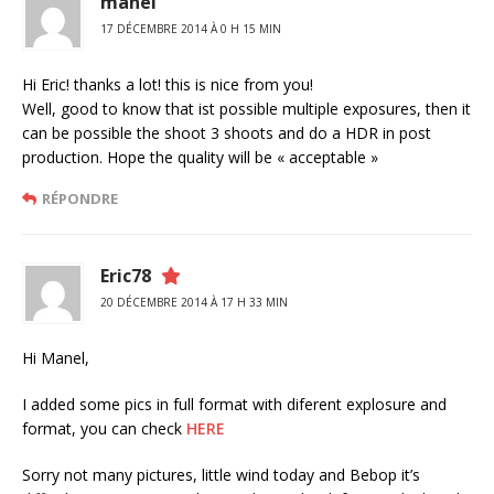
manel
17 DÉCEMBRE 2014 À 0 H 15 MIN
Hi Eric! thanks a lot! this is nice from you!
Well, good to know that ist possible multiple exposures, then it
can be possible the shoot 3 shoots and do a HDR in post
production. Hope the quality will be « acceptable »
RÉPONDRE
Eric78
20 DÉCEMBRE 2014 À 17 H 33 MIN
Hi Manel,
I added some pics in full format with diferent explosure and
format, you can check
HERE
Sorry not many pictures, little wind today and Bebop it’s