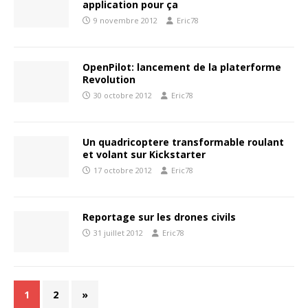
application pour ça
9 novembre 2012
Eric78
OpenPilot: lancement de la platerforme
Revolution
30 octobre 2012
Eric78
Un quadricoptere transformable roulant
et volant sur Kickstarter
17 octobre 2012
Eric78
Reportage sur les drones civils
31 juillet 2012
Eric78
1
2
»