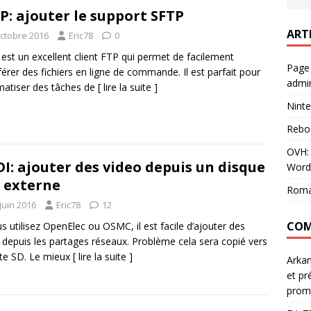
P: ajouter le support SFTP
ART
octobre 2016
Eric78
0
est un excellent client FTP qui permet de facilement
Page
férer des fichiers en ligne de commande. Il est parfait pour
admin
atiser des tâches de
[ lire la suite ]
Ninte
Rebo
OVH: 
I: ajouter des video depuis un disque
Word
 externe
Roma
juin 2016
Eric78
12
COM
us utilisez OpenElec ou OSMC, il est facile d’ajouter des
 depuis les partages réseaux. Problème cela sera copié vers
rte SD. Le mieux
[ lire la suite ]
Arka
et pr
prom