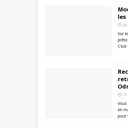
Mod
les
26
Sur l
prête
C’est
Rec
ret
Odr
15
Vous 
en ma
pour 