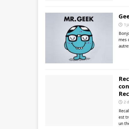
Gee
1 j
Bonj
mes q
autre
Rec
con
Rec
2 
Recal
est t
un t