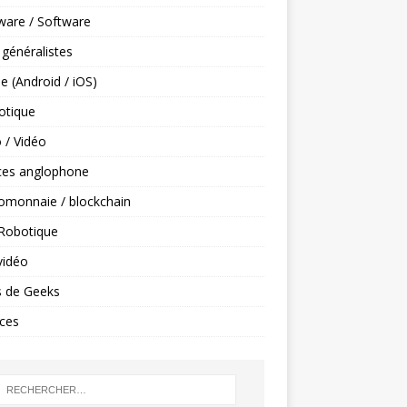
ware / Software
 généralistes
e (Android / iOS)
tique
 / Vidéo
ces anglophone
omonnaie / blockchain
 Robotique
vidéo
s de Geeks
ces