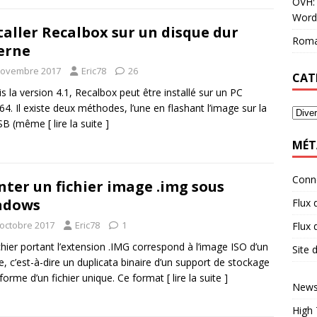
OVH: 
Word
taller Recalbox sur un disque dur
Roma
erne
novembre 2017
Eric78
26
CAT
s la version 4.1, Recalbox peut être installé sur un PC
64. Il existe deux méthodes, l’une en flashant l’image sur la
USB (même
[ lire la suite ]
MÉT
Conn
ter un fichier image .img sous
ndows
Flux 
 octobre 2017
Eric78
1
Flux
chier portant l’extension .IMG correspond à l’image ISO d’un
Site
e, c’est-à-dire un duplicata binaire d’un support de stockage
forme d’un fichier unique. Ce format
[ lire la suite ]
News
High