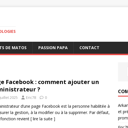
OLOGIES
TS DE MATOS
PASSION PAPA
CONTACT
e Facebook : comment ajouter un
inistrateur ?
COM
juillet 2025
Eric78
0
Arka
inistrateur d’une page Facebook est la personne habilitée à
et pr
surer la gestion, à la modifier ou à la supprimer. Par défaut,
prom
 fonction revient
[ lire la suite ]
Eric7