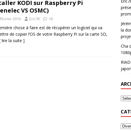
Eric7
taller KODI sur Raspberry Pi
prése
enelec VS OSMC)
prom
février 2016
Eric78
18
Jéré
emière chose à faire est de récupérer un logiciel qui va
la do
ttre de copier l’OS de votre Raspberry Pi sur la carte SD,
proje
[ lire la suite ]
Cha
d
1080p
RIAD
japon
ARC
CAT