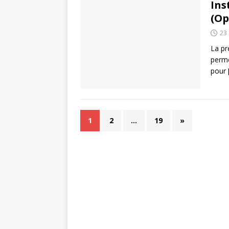
Ins
(Op
23 
La pr
perme
pour
1
2
…
19
»