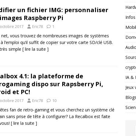
Hard
ifier un fichier IMG: personnaliser
 images Raspberry Pi
Infos
 octobre 2017
Eric78
1
Mobil
e net, vous trouvez de nombreuses images de systèmes
Domo
 à l’emploi qu’il suffit de copier sur votre carte SD/clé USB.
Audio
 très simple
[ lire la suite ]
Sour
crypt
albox 4.1: la plateforme de
IA &
rogaming dispo sur Rapsberry Pi,
Jeux 
oid et PC!
Blog
 octobre 2017
Eric78
10
Scien
êtes fan de retro-gaming et vous cherchez un système clé
in sans prise de tête à configurer? La Recalbox est faite
vous!
[ lire la suite ]