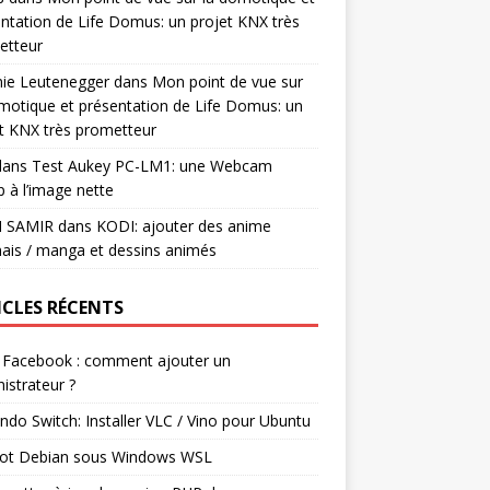
ntation de Life Domus: un projet KNX très
etteur
mie Leutenegger
dans
Mon point de vue sur
motique et présentation de Life Domus: un
t KNX très prometteur
ans
Test Aukey PC-LM1: une Webcam
 à l’image nette
I SAMIR
dans
KODI: ajouter des anime
ais / manga et dessins animés
ICLES RÉCENTS
 Facebook : comment ajouter un
istrateur ?
ndo Switch: Installer VLC / Vino pour Ubuntu
ot Debian sous Windows WSL