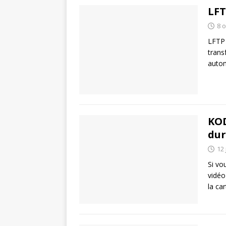
LFT
8 
LFTP 
trans
autom
KOD
dur
12 
Si vo
vidéo
la ca