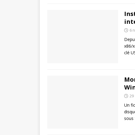
Ins
int
6 
Depui
x86/x
clé 
Mon
Wi
29
Un fi
disqu
sous 