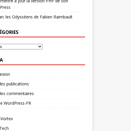
mettre à jour la version PHP de son
Press
n: les Odysséens de Fabien Raimbault
ÉGORIES
A
exion
des publications
 des commentaires
 de WordPress-FR
Vortex
 Tech