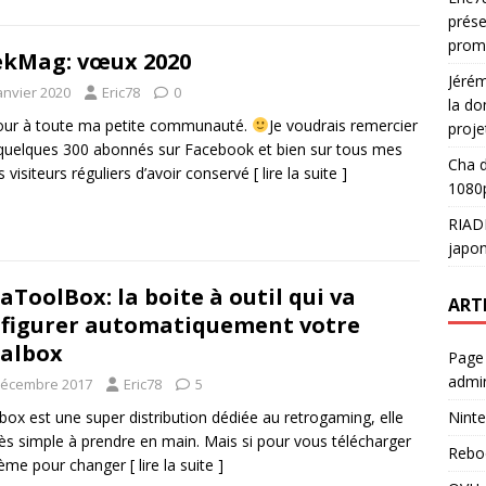
prése
prom
kMag: vœux 2020
Jéré
anvier 2020
Eric78
0
la do
our à toute ma petite communauté.
Je voudrais remercier
proje
uelques 300 abonnés sur Facebook et bien sur tous mes
Cha
d
s visiteurs réguliers d’avoir conservé
[ lire la suite ]
1080p
RIAD
japon
aToolBox: la boite à outil qui va
ART
figurer automatiquement votre
albox
Page
admin
décembre 2017
Eric78
5
Ninte
box est une super distribution dédiée au retrogaming, elle
rès simple à prendre en main. Mais si pour vous télécharger
Rebo
hème pour changer
[ lire la suite ]