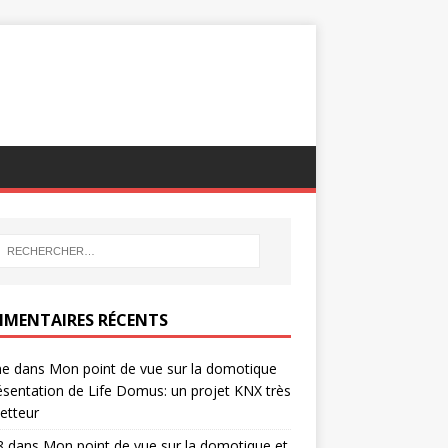
MENTAIRES RÉCENTS
ne
dans
Mon point de vue sur la domotique
ésentation de Life Domus: un projet KNX très
etteur
8
dans
Mon point de vue sur la domotique et