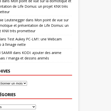
8
dans
Mon point de vue sur la domotique et
ntation de Life Domus: un projet KNX très
etteur
mie Leutenegger
dans
Mon point de vue sur
motique et présentation de Life Domus: un
t KNX très prometteur
ans
Test Aukey PC-LM1: une Webcam
 à l’image nette
I SAMIR
dans
KODI: ajouter des anime
ais / manga et dessins animés
HIVES
ÉGORIES