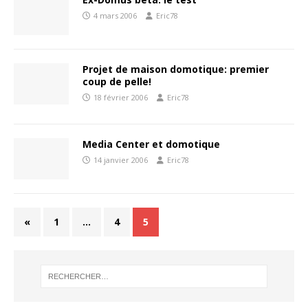
4 mars 2006
Eric78
Projet de maison domotique: premier
coup de pelle!
18 février 2006
Eric78
Media Center et domotique
14 janvier 2006
Eric78
«
1
…
4
5