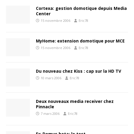
Cortexa: gestion domotique depuis Media
Center
15 novembre 2006
Eric78
MyHome: extension domotique pour MCE
15 novembre 2006
Eric78
Du nouveau chez Kiss : cap sur la HD TV
10 mars 2006
Eric78
Deux nouveaux media receiver chez
Pinnacle
7 mars 2006
Eric78
Ex-Domus beta: le test