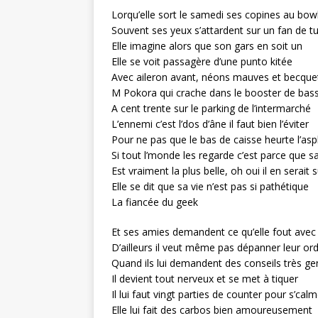
Lorqu’elle sort le samedi ses copines au bow
Souvent ses yeux s’attardent sur un fan de t
Elle imagine alors que son gars en soit un
Elle se voit passagère d’une punto kitée
Avec aileron avant, néons mauves et becque
M Pokora qui crache dans le booster de bas
A cent trente sur le parking de l’intermarché
L’ennemi c’est l’dos d’âne il faut bien l’éviter
Pour ne pas que le bas de caisse heurte l’asp
Si tout l’monde les regarde c’est parce que s
Est vraiment la plus belle, oh oui il en serait 
Elle se dit que sa vie n’est pas si pathétique
La fiancée du geek
Et ses amies demandent ce qu’elle fout avec 
D’ailleurs il veut même pas dépanner leur ord
Quand ils lui demandent des conseils très ge
Il devient tout nerveux et se met à tiquer
Il lui faut vingt parties de counter pour s’calm
Elle lui fait des carbos bien amoureusement