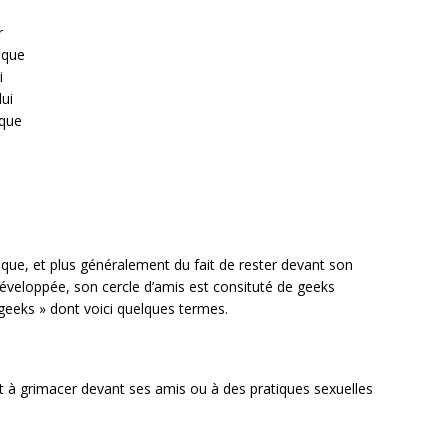
r
ique
i
lui
ique
que, et plus généralement du fait de rester devant son
développée, son cercle d’amis est consituté de geeks
 geeks » dont voici quelques termes.
nt à grimacer devant ses amis ou à des pratiques sexuelles