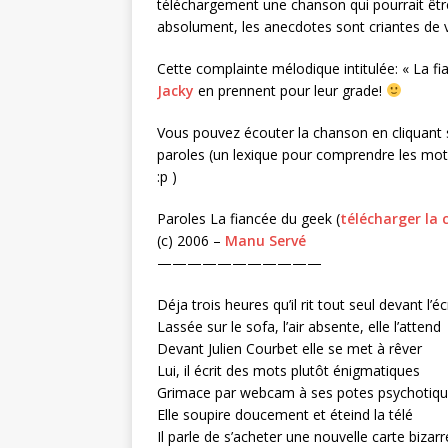
téléchargement une chanson qui pourrait être
absolument, les anecdotes sont criantes de vé
Cette complainte mélodique intitulée: « La 
Jacky
en prennent pour leur grade!
Vous pouvez écouter la chanson en cliquant sur
paroles (un lexique pour comprendre les mots 
:p )
Paroles La fiancée du geek (
télécharger la 
(c) 2006 –
Manu Servé
———————————
Déja trois heures qu’il rit tout seul devant l’é
Lassée sur le sofa, l’air absente, elle l’attend
Devant Julien Courbet elle se met à rêver
Lui, il écrit des mots plutôt énigmatiques
Grimace par webcam à ses potes psychotiq
Elle soupire doucement et éteind la télé
Il parle de s’acheter une nouvelle carte bizarr