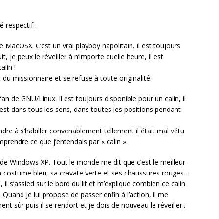
 respectif :
e MacOSX. C’est un vrai playboy napolitain. Il est toujours
t, je peux le réveiller à n’importe quelle heure, il est
lin !
n du missionnaire et se refuse à toute originalité.
an de GNU/Linux. Il est toujours disponible pour un calin, il
 c’est dans tous les sens, dans toutes les positions pendant
dre à s’habiller convenablement tellement il était mal vétu
omprendre ce que j’entendais par « calin ».
n de Windows XP. Tout le monde me dit que c’est le meilleur
on costume bleu, sa cravate verte et ses chaussures rouges…
n, il s’assied sur le bord du lit et m’explique combien ce calin
 Quand je lui propose de passer enfin à l’action, il me
nt sûr puis il se rendort et je dois de nouveau le réveiller..