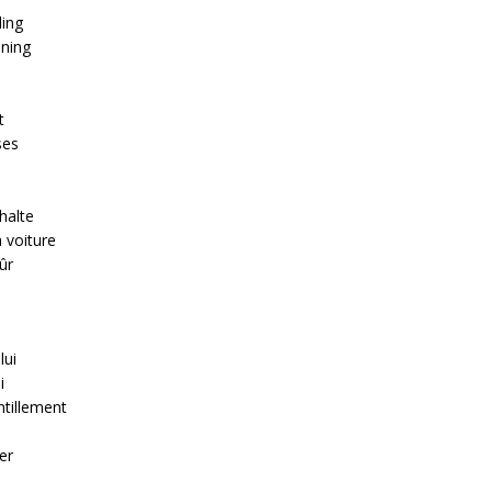
ling
uning
t
ses
halte
a voiture
sûr
lui
i
ntillement
er