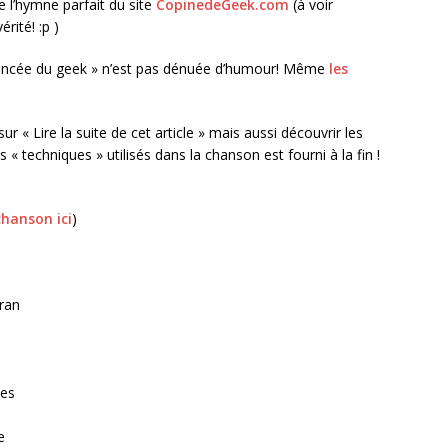
 l’hymne parfait du site
CopinedeGeek.com
(à voir
rité! :p )
fiancée du geek » n’est pas dénuée d’humour! Même
les
 « Lire la suite de cet article » mais aussi découvrir les
« techniques » utilisés dans la chanson est fourni à la fin !
chanson ici
)
cran
ues
e