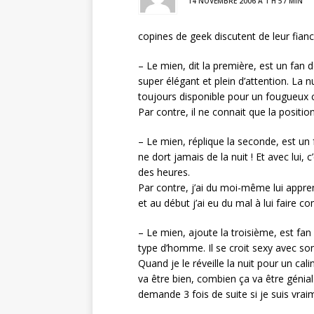
14 NOVEMBRE 2006 À 1 H 57 MIN
copines de geek discutent de leur fiancé
– Le mien, dit la première, est un fan d
super élégant et plein d’attention. La nui
toujours disponible pour un fougueux ca
Par contre, il ne connait que la positio
– Le mien, réplique la seconde, est un f
ne dort jamais de la nuit ! Et avec lui,
des heures.
Par contre, j’ai du moi-même lui appren
et au début j’ai eu du mal à lui faire c
– Le mien, ajoute la troisième, est fa
type d’homme. Il se croit sexy avec s
Quand je le réveille la nuit pour un cali
va être bien, combien ça va être génial.
demande 3 fois de suite si je suis vraime