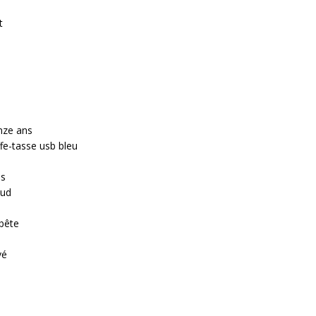
t
s
nze ans
fe-tasse usb bleu
és
aud
 bête
vé