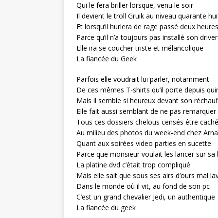
Qui le fera briller lorsque, venu le soir
Il devient le troll Gruik au niveau quarante hui
Et lorsqu’il hurlera de rage passé deux heure
Parce qu’il n’a toujours pas installé son driver
Elle ira se coucher triste et mélancolique
La fiancée du Geek
Parfois elle voudrait lui parler, notamment
De ces mêmes T-shirts qu’il porte depuis qui
Mais il semble si heureux devant son réchauf
Elle fait aussi semblant de ne pas remarquer
Tous ces dossiers chelous censés être cach
Au milieu des photos du week-end chez Arn
Quant aux soirées video parties en sucette
Parce que monsieur voulait les lancer sur sa
La platine dvd c’était trop compliqué
Mais elle sait que sous ses airs d’ours mal la
Dans le monde où il vit, au fond de son pc
C’est un grand chevalier Jedi, un authentique
La fiancée du geek